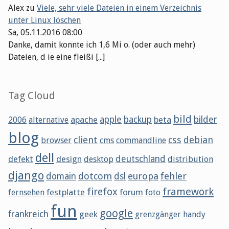
Alex
zu
Viele, sehr viele Dateien in einem Verzeichnis
unter Linux löschen
Sa, 05.11.2016 08:00
Danke, damit konnte ich 1,6 Mi o. (oder auch mehr)
Dateien, d ie eine fleißi [...]
Tag Cloud
bild
apache
apple
backup
beta
bilder
2006
alternative
blog
client
css
debian
browser
cms
commandline
dell
defekt
design
deutschland
desktop
distribution
django
dotcom
europa
fehler
domain
dsl
framework
firefox
festplatte
forum
fernsehen
foto
fun
google
frankreich
geek
grenzgänger
handy