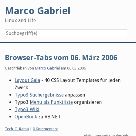
Skip
Marco Gabriel
to
content
Linux and Life
Browser-Tabs vom 06. März 2006
Geschrieben von
Marco Gabriel
am
06.03.2006
Layout Gala
- 40 CSS Layout Templates für jeden
Zweck
Typo3 Suchergebnisse
anpassen
Typo3
Menü als Punktliste
organisieren
Typo3 Wiki
OpenBook
zu VB.NET
Kategorien:
Tech-O-Rama
|
0 Kommentare
Abstimmungszeitraum abgelaufen.