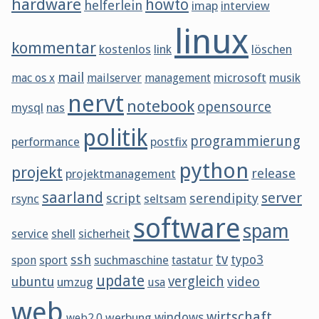
hardware
howto
helferlein
imap
interview
linux
kommentar
kostenlos
link
löschen
mail
microsoft
musik
mac os x
mailserver
management
nervt
notebook
opensource
mysql
nas
politik
programmierung
performance
postfix
python
projekt
release
projektmanagement
saarland
server
script
serendipity
rsync
seltsam
software
spam
service
shell
sicherheit
tv
ssh
sport
suchmaschine
typo3
spon
tastatur
update
vergleich
ubuntu
video
umzug
usa
web
wirtschaft
werbung
windows
web2.0