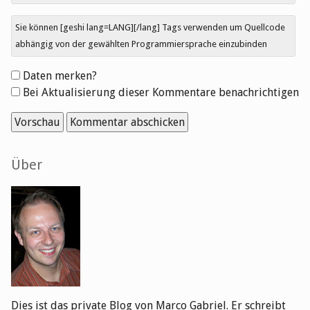
Sie können [geshi lang=LANG][/lang] Tags verwenden um Quellcode
abhängig von der gewählten Programmiersprache einzubinden
Formular-
Daten merken?
Optionen
Bei Aktualisierung dieser Kommentare benachrichtigen
Seitenleiste
Über
Dies ist das private Blog von Marco Gabriel. Er schreibt