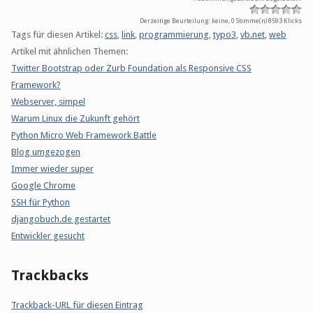
Derzeitige Beurteilung: keine, 0 Stimme(n)
8593 Klicks
Tags für diesen Artikel:
css
,
link
,
programmierung
,
typo3
,
vb.net
,
web
Artikel mit ähnlichen Themen:
Twitter Bootstrap oder Zurb Foundation als Responsive CSS
Framework?
Webserver, simpel
Warum Linux die Zukunft gehört
Python Micro Web Framework Battle
Blog umgezogen
Immer wieder super
Google Chrome
SSH für Python
djangobuch.de gestartet
Entwickler gesucht
Trackbacks
Trackback-URL für diesen Eintrag