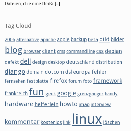
Dateien, d ie eine fleißi [...]
Tag Cloud
bild
apache
apple
backup
beta
bilder
2006
alternative
blog
client
css
debian
browser
cms
commandline
dell
defekt
design
deutschland
desktop
distribution
django
dotcom
europa
fehler
domain
dsl
framework
firefox
festplatte
forum
fernsehen
foto
fun
google
frankreich
geek
grenzgänger
handy
hardware
howto
helferlein
imap
interview
linux
kommentar
kostenlos
link
löschen