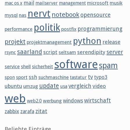
mail
microsoft
musik
mac os x
mailserver
management
nervt
notebook
opensource
mysql
nas
politik
programmierung
performance
postfix
python
projekt
release
projektmanagement
saarland
server
script
serendipity
rsync
seltsam
software
spam
service
shell
sicherheit
tv
ssh
sport
suchmaschine
typo3
spon
tastatur
update
vergleich
ubuntu
video
umzug
usa
web
wirtschaft
werbung
windows
web2.0
zitat
zabbix
zarafa
Beliebte Einträge