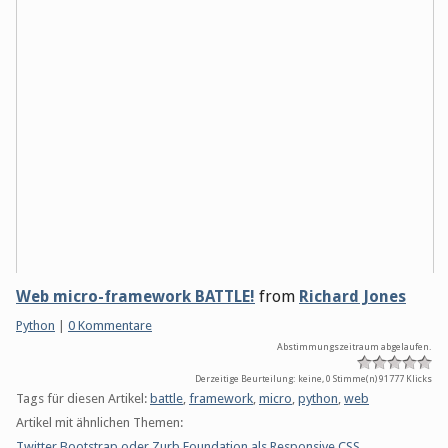
Web micro-framework BATTLE!
from
Richard Jones
Kategorien:
Python
|
0 Kommentare
Abstimmungszeitraum abgelaufen.
Derzeitige Beurteilung: keine, 0 Stimme(n)
91777 Klicks
Tags für diesen Artikel:
battle
,
framework
,
micro
,
python
,
web
Artikel mit ähnlichen Themen:
Twitter Bootstrap oder Zurb Foundation als Responsive CSS