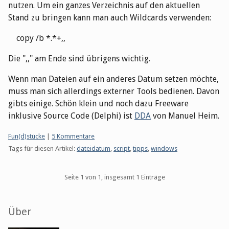
nutzen. Um ein ganzes Verzeichnis auf den aktuellen
Stand zu bringen kann man auch Wildcards verwenden:
copy /b *.*+,,
Die ",," am Ende sind übrigens wichtig.
Wenn man Dateien auf ein anderes Datum setzen möchte,
muss man sich allerdings externer Tools bedienen. Davon
gibts einige. Schön klein und noch dazu Freeware
inklusive Source Code (Delphi) ist
DDA
von Manuel Heim.
Kategorien:
Fun(d)stücke
|
5 Kommentare
Tags für diesen Artikel:
dateidatum
,
script
,
tipps
,
windows
Pagination
Seite 1 von 1, insgesamt 1 Einträge
Seitenleiste
Über