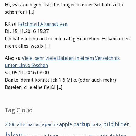
Hi, was auch geht ist, die Dinger in einer Schleife zu lö
schen for i [...]
RK
zu
Fetchmail Alternativen
Di, 15.11.2016 15:37
Ich habe fetchmail für mich ab geschrieben. Es kann eben
nich t alles, was b [...]
Alex
zu
Viele, sehr viele Dateien in einem Verzeichnis
unter Linux löschen
Sa, 05.11.2016 08:00
Danke, damit konnte ich 1,6 Mi o. (oder auch mehr)
Dateien, d ie eine fleißi [...]
Tag Cloud
bild
apache
apple
backup
beta
bilder
2006
alternative
blog