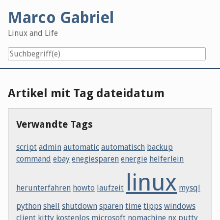
Skip
Marco Gabriel
to
content
Linux and Life
Artikel mit Tag dateidatum
Verwandte Tags
script
admin
automatic
automatisch
backup
command
ebay
enegiesparen
energie
helferlein
linux
herunterfahren
howto
laufzeit
mysql
python
shell
shutdown
sparen
time
tipps
windows
client
kitty
kostenlos
microsoft
nomachine
nx
putty