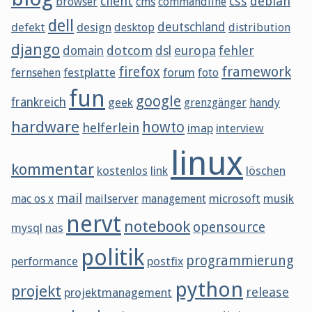
client
css
debian
browser
cms
commandline
dell
defekt
design
deutschland
desktop
distribution
django
dotcom
europa
fehler
domain
dsl
framework
firefox
festplatte
forum
fernsehen
foto
fun
google
frankreich
geek
grenzgänger
handy
hardware
howto
helferlein
imap
interview
linux
kommentar
kostenlos
link
löschen
mail
microsoft
musik
mac os x
mailserver
management
nervt
notebook
opensource
mysql
nas
politik
programmierung
performance
postfix
python
projekt
release
projektmanagement