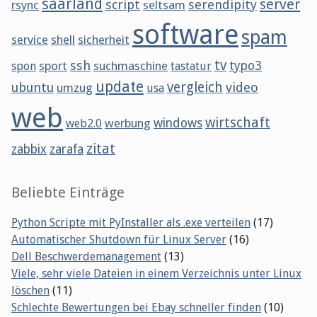
saarland
server
script
serendipity
rsync
seltsam
software
spam
service
shell
sicherheit
tv
ssh
sport
suchmaschine
typo3
spon
tastatur
update
vergleich
ubuntu
video
umzug
usa
web
wirtschaft
werbung
windows
web2.0
zitat
zabbix
zarafa
Beliebte Einträge
Python Scripte mit PyInstaller als .exe verteilen
(17)
Automatischer Shutdown für Linux Server
(16)
Dell Beschwerdemanagement
(13)
Viele, sehr viele Dateien in einem Verzeichnis unter Linux
löschen
(11)
Schlechte Bewertungen bei Ebay schneller finden
(10)