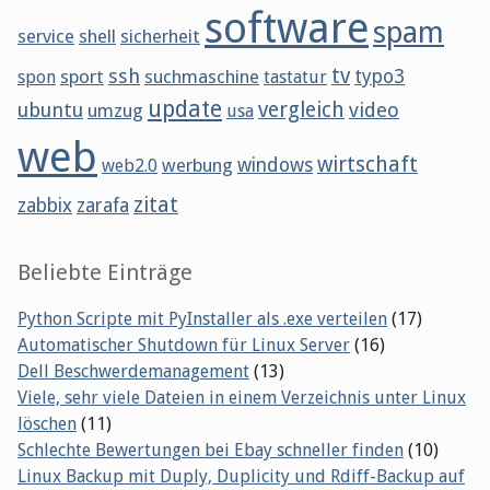
software
spam
service
shell
sicherheit
tv
ssh
sport
suchmaschine
typo3
spon
tastatur
update
vergleich
ubuntu
video
umzug
usa
web
wirtschaft
werbung
windows
web2.0
zitat
zabbix
zarafa
Beliebte Einträge
Python Scripte mit PyInstaller als .exe verteilen
(17)
Automatischer Shutdown für Linux Server
(16)
Dell Beschwerdemanagement
(13)
Viele, sehr viele Dateien in einem Verzeichnis unter Linux
löschen
(11)
Schlechte Bewertungen bei Ebay schneller finden
(10)
Linux Backup mit Duply, Duplicity und Rdiff-Backup auf