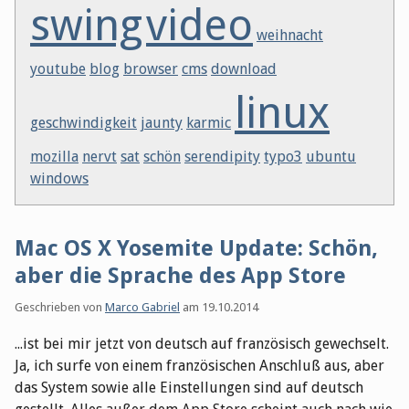
swing
video
weihnacht
youtube
blog
browser
cms
download
linux
geschwindigkeit
jaunty
karmic
mozilla
nervt
sat
schön
serendipity
typo3
ubuntu
windows
Mac OS X Yosemite Update: Schön,
aber die Sprache des App Store
Geschrieben von
Marco Gabriel
am
19.10.2014
...ist bei mir jetzt von deutsch auf französisch gewechselt.
Ja, ich surfe von einem französischen Anschluß aus, aber
das System sowie alle Einstellungen sind auf deutsch