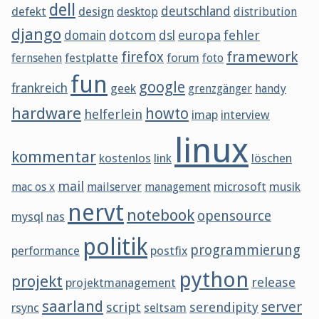
dell
defekt
design
deutschland
desktop
distribution
django
dotcom
europa
fehler
domain
dsl
framework
firefox
festplatte
forum
fernsehen
foto
fun
google
frankreich
geek
grenzgänger
handy
hardware
howto
helferlein
imap
interview
linux
kommentar
kostenlos
link
löschen
mail
microsoft
musik
mac os x
mailserver
management
nervt
notebook
opensource
mysql
nas
politik
programmierung
performance
postfix
python
projekt
release
projektmanagement
saarland
server
script
serendipity
rsync
seltsam