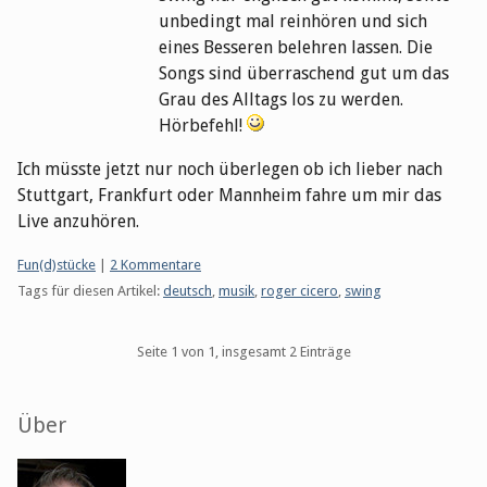
unbedingt mal reinhören und sich
eines Besseren belehren lassen. Die
Songs sind überraschend gut um das
Grau des Alltags los zu werden.
Hörbefehl!
Ich müsste jetzt nur noch überlegen ob ich lieber nach
Stuttgart, Frankfurt oder Mannheim fahre um mir das
Live anzuhören.
Kategorien:
Fun(d)stücke
|
2 Kommentare
Tags für diesen Artikel:
deutsch
,
musik
,
roger cicero
,
swing
Pagination
Seite 1 von 1, insgesamt 2 Einträge
Seitenleiste
Über