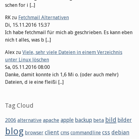
schen for i [...]
RK
zu
Fetchmail Alternativen
Di, 15.11.2016 15:37
Ich habe fetchmail für mich ab geschrieben. Es kann eben
nich t alles, was b [...]
Alex
zu
Viele, sehr viele Dateien in einem Verzeichnis
unter Linux löschen
Sa, 05.11.2016 08:00
Danke, damit konnte ich 1,6 Mi o. (oder auch mehr)
Dateien, d ie eine fleißi [...]
Tag Cloud
bild
apache
apple
backup
beta
bilder
2006
alternative
blog
client
css
debian
browser
cms
commandline