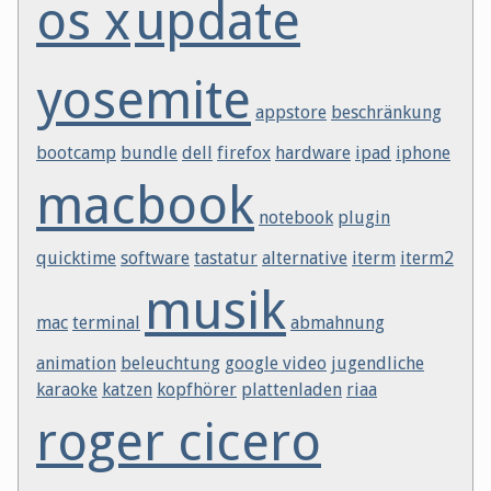
os x
update
yosemite
appstore
beschränkung
bootcamp
bundle
dell
firefox
hardware
ipad
iphone
macbook
notebook
plugin
quicktime
software
tastatur
alternative
iterm
iterm2
musik
mac
terminal
abmahnung
animation
beleuchtung
google video
jugendliche
karaoke
katzen
kopfhörer
plattenladen
riaa
roger cicero