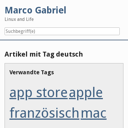
Skip
Marco Gabriel
to
content
Linux and Life
Artikel mit Tag deutsch
Verwandte Tags
app store
apple
französisch
mac