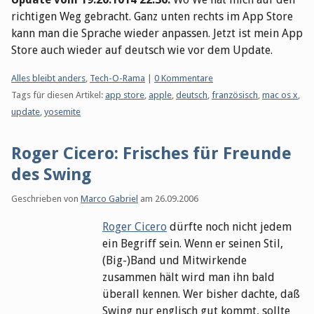
richtigen Weg gebracht. Ganz unten rechts im App Store
kann man die Sprache wieder anpassen. Jetzt ist mein App
Store auch wieder auf deutsch wie vor dem Update.
Kategorien:
Alles bleibt anders
,
Tech-O-Rama
|
0 Kommentare
Tags für diesen Artikel:
app store
,
apple
,
deutsch
,
französisch
,
mac os x
,
update
,
yosemite
Roger Cicero: Frisches für Freunde
des Swing
Geschrieben von
Marco Gabriel
am
26.09.2006
Roger Cicero
dürfte noch nicht jedem
ein Begriff sein. Wenn er seinen Stil,
(Big-)Band und Mitwirkende
zusammen hält wird man ihn bald
überall kennen. Wer bisher dachte, daß
Swing nur englisch gut kommt, sollte