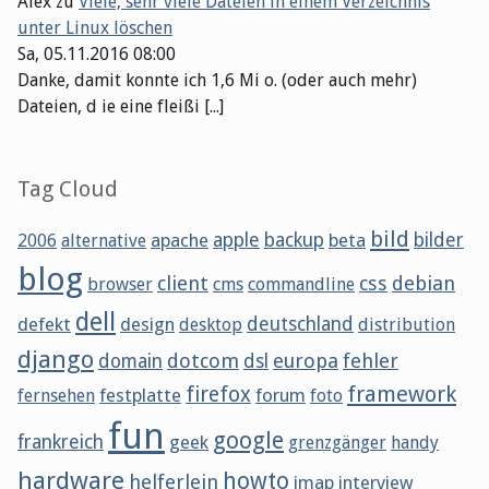
Alex
zu
Viele, sehr viele Dateien in einem Verzeichnis
unter Linux löschen
Sa, 05.11.2016 08:00
Danke, damit konnte ich 1,6 Mi o. (oder auch mehr)
Dateien, d ie eine fleißi [...]
Tag Cloud
bild
apache
apple
backup
beta
bilder
2006
alternative
blog
client
css
debian
browser
cms
commandline
dell
defekt
design
deutschland
desktop
distribution
django
dotcom
europa
fehler
domain
dsl
framework
firefox
festplatte
forum
fernsehen
foto
fun
google
frankreich
geek
grenzgänger
handy
hardware
howto
helferlein
imap
interview