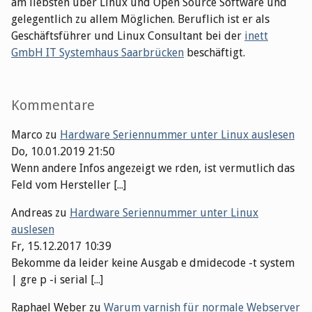
am liebsten über Linux und Open Source Software und
gelegentlich zu allem Möglichen. Beruflich ist er als
Geschäftsführer und Linux Consultant bei der
inett
GmbH IT Systemhaus Saarbrücken
beschäftigt.
Kommentare
Marco
zu
Hardware Seriennummer unter Linux auslesen
Do, 10.01.2019 21:50
Wenn andere Infos angezeigt we rden, ist vermutlich das
Feld vom Hersteller [...]
Andreas
zu
Hardware Seriennummer unter Linux
auslesen
Fr, 15.12.2017 10:39
Bekomme da leider keine Ausgab e dmidecode -t system
| gre p -i serial [...]
Raphael Weber
zu
Warum varnish für normale Webserver