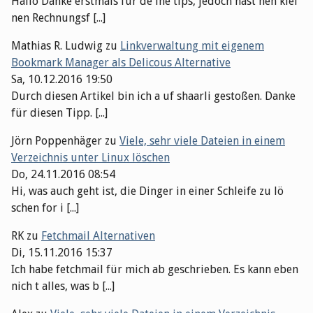
Hallo Danke erstmals für de ine tips, jedoch hast nen klei
nen Rechnungsf [...]
Mathias R. Ludwig
zu
Linkverwaltung mit eigenem
Bookmark Manager als Delicous Alternative
Sa, 10.12.2016 19:50
Durch diesen Artikel bin ich a uf shaarli gestoßen. Danke
für diesen Tipp. [...]
Jörn Poppenhäger
zu
Viele, sehr viele Dateien in einem
Verzeichnis unter Linux löschen
Do, 24.11.2016 08:54
Hi, was auch geht ist, die Dinger in einer Schleife zu lö
schen for i [...]
RK
zu
Fetchmail Alternativen
Di, 15.11.2016 15:37
Ich habe fetchmail für mich ab geschrieben. Es kann eben
nich t alles, was b [...]