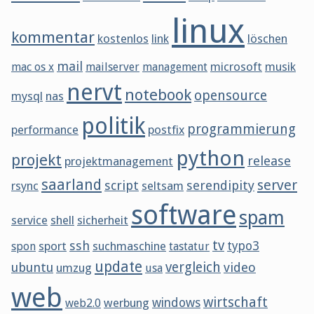
linux
kommentar
kostenlos
link
löschen
mail
microsoft
musik
mac os x
mailserver
management
nervt
notebook
opensource
mysql
nas
politik
programmierung
performance
postfix
python
projekt
release
projektmanagement
saarland
server
script
serendipity
rsync
seltsam
software
spam
service
shell
sicherheit
tv
ssh
sport
suchmaschine
typo3
spon
tastatur
update
vergleich
ubuntu
video
umzug
usa
web
wirtschaft
werbung
windows
web2.0