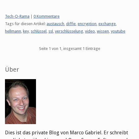
Kategorien:
Tech-O-Rama
|
0 Kommentare
Tags für diesen Artikel:
austausch
,
diffie
,
encryption
,
exchange
,
hellmann
,
key
,
schlüssel
,
ssl
,
verschlüsselung
,
video
,
wissen
,
youtube
Pagination
Seite 1 von 1, insgesamt 1 Einträge
Seitenleiste
Über
Dies ist das private Blog von Marco Gabriel. Er schreibt