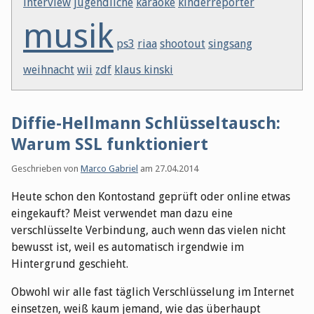
interview
jugendliche
karaoke
kinderreporter
musik
ps3
riaa
shootout
singsang
weihnacht
wii
zdf
klaus kinski
Diffie-Hellmann Schlüsseltausch:
Warum SSL funktioniert
Geschrieben von
Marco Gabriel
am
27.04.2014
Heute schon den Kontostand geprüft oder online etwas
eingekauft? Meist verwendet man dazu eine
verschlüsselte Verbindung, auch wenn das vielen nicht
bewusst ist, weil es automatisch irgendwie im
Hintergrund geschieht.
Obwohl wir alle fast täglich Verschlüsselung im Internet
einsetzen, weiß kaum jemand, wie das überhaupt