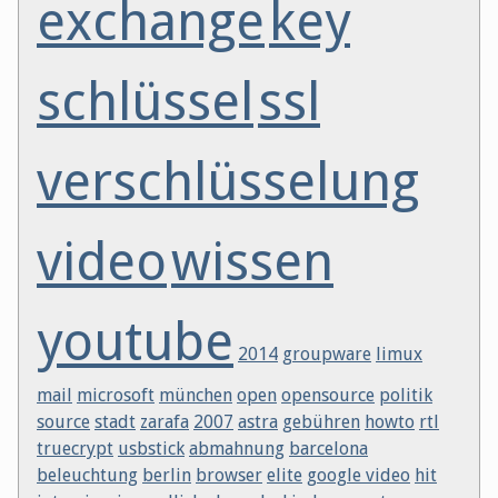
exchange
key
schlüssel
ssl
verschlüsselung
video
wissen
youtube
2014
groupware
limux
mail
microsoft
münchen
open
opensource
politik
source
stadt
zarafa
2007
astra
gebühren
howto
rtl
truecrypt
usbstick
abmahnung
barcelona
beleuchtung
berlin
browser
elite
google video
hit