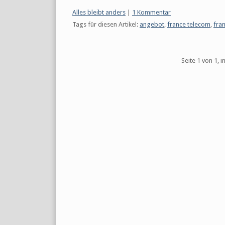
Kategorien:
Alles bleibt anders
|
1 Kommentar
Tags für diesen Artikel:
angebot
,
france telecom
,
fra
Pagination
Seite 1 von 1, 