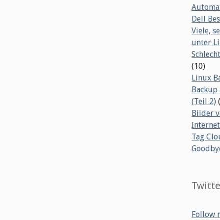
Automat
Dell B
Viele, s
unter L
Schlech
(10)
Linux B
Backup 
(Teil 2)
Bilder 
Internet
Tag Clo
Goodby
Twitt
Follow 