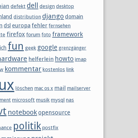
dell
bian
defekt
design
desktop
django
hland
domain
distribution
m
europa
fehler
dsl
fernsehen
framework
firefox
tte
forum
foto
fun
google
ich
geek
grenzgänger
hardware
howto
helferlein
imap
kommentar
ew
kostenlos
link
nux
mail
löschen
mac os x
mailserver
microsoft
musik
mysql
nas
ment
vt
notebook
opensource
politik
mance
postfix