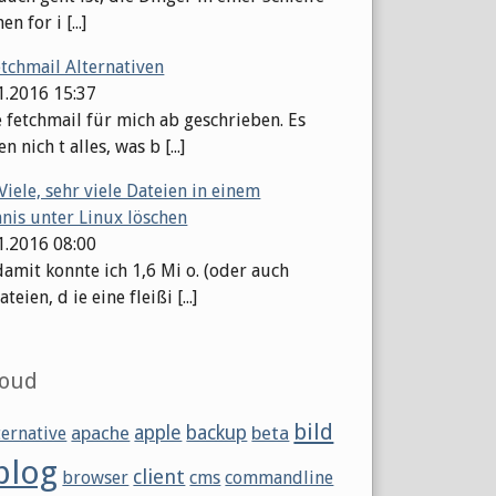
en for i [...]
etchmail Alternativen
11.2016 15:37
e fetchmail für mich ab geschrieben. Es
n nich t alles, was b [...]
Viele, sehr viele Dateien in einem
hnis unter Linux löschen
11.2016 08:00
damit konnte ich 1,6 Mi o. (oder auch
eien, d ie eine fleißi [...]
loud
bild
apache
apple
backup
beta
ternative
blog
client
browser
cms
commandline