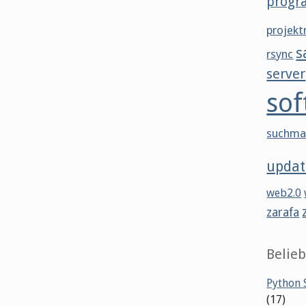
progr
projek
s
rsync
server
sof
suchma
updat
web2.0
zarafa
Belieb
Python S
(17)