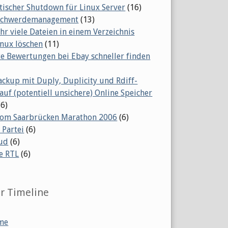
ischer Shutdown für Linux Server
(16)
eschwerdemanagement
(13)
ehr viele Dateien in einem Verzeichnis
inux löschen
(11)
te Bewertungen bei Ebay schneller finden
ackup mit Duply, Duplicity und Rdiff-
auf (potentiell unsichere) Online Speicher
(6)
vom Saarbrücken Marathon 2006
(6)
 Partei
(6)
ud
(6)
e RTL
(6)
er Timeline
me