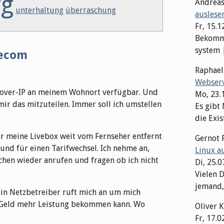
rg
Andrea
unterhaltung
überraschung
auslese
Fr, 15.1
Bekomme
system | 
lecom
Raphae
Webserv
V-over-IP an meinem Wohnort verfügbar. Und
Mo, 23.
mir das mitzuteilen. Immer soll ich umstellen
Es gibt
die Exis
ber meine Livebox weit vom Fernseher entfernt
Gernot 
und für einen Tarifwechsel. Ich nehme an,
Linux a
hen wieder anrufen und fragen ob ich nicht
Di, 25.
Vielen D
jemand,
Mein Netzbetreiber ruft mich an um mich
he Geld mehr Leistung bekommen kann. Wo
Oliver 
Fr, 17.0