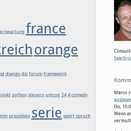
france
fernwartung
kreich
orange
Consult
Saarbrü
nd
django
dsl
forum
framework
Komm
Marco
z
ojekt
python
steuern
umzug
24
4
comedy
auslese
Do, 10.
serie
Wenn an
amm
prosieben
sport
spruch
vermutli