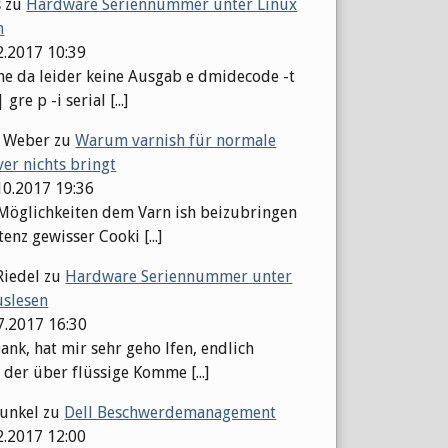
s
zu
Hardware Seriennummer unter Linux
n
2.2017 10:39
 da leider keine Ausgab e dmidecode -t
gre p -i serial [...]
l Weber
zu
Warum varnish für normale
er nichts bringt
10.2017 19:36
 Möglichkeiten dem Varn ish beizubringen
tenz gewisser Cooki [...]
Riedel
zu
Hardware Seriennummer unter
uslesen
07.2017 16:30
ank, hat mir sehr geho lfen, endlich
 der über flüssige Komme [...]
Kunkel
zu
Dell Beschwerdemanagement
2.2017 12:00