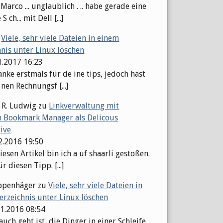
arco ... unglaublich . .. habe gerade eine
S ch... mit Dell [...]
u
Viele, sehr viele Dateien in einem
hnis unter Linux löschen
1.2017 16:23
nke erstmals für de ine tips, jedoch hast
 nen Rechnungsf [...]
 R. Ludwig
zu
Linkverwaltung mit
 Bookmark Manager als Delicous
tive
12.2016 19:50
esen Artikel bin ich a uf shaarli gestoßen.
r diesen Tipp. [...]
ppenhäger
zu
Viele, sehr viele Dateien in
erzeichnis unter Linux löschen
11.2016 08:54
auch geht ist, die Dinger in einer Schleife