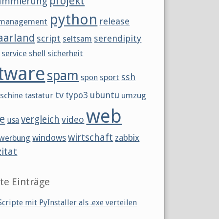
projekt
ammierung
python
release
tmanagement
aarland
script
serendipity
seltsam
service
shell
sicherheit
tware
spam
ssh
sport
spon
tv
ubuntu
schine
typo3
umzug
tastatur
web
e
vergleich
video
usa
wirtschaft
werbung
windows
zabbix
zitat
te Einträge
cripte mit PyInstaller als .exe verteilen