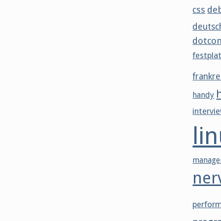
css
de
deutsc
dotco
festpla
frankre
handy
intervi
li
manage
ner
perfor