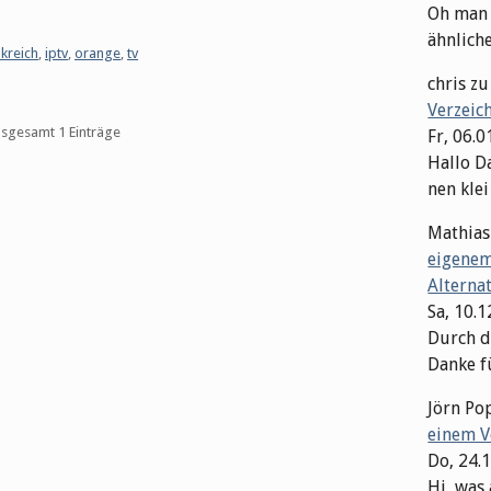
Oh man M
ähnliche 
nkreich
,
iptv
,
orange
,
tv
chris
z
Verzeic
insgesamt 1 Einträge
Fr, 06.0
Hallo Da
nen klei
Mathias
eigenem
Alterna
Sa, 10.
Durch di
Danke fü
Jörn Po
einem V
Do, 24.
Hi, was 