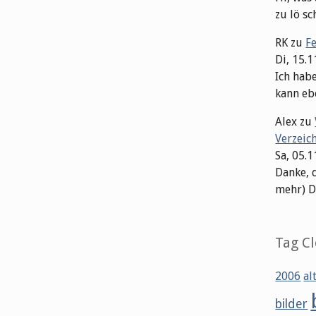
zu lö sch
RK
zu
F
Di, 15.
Ich hab
kann ebe
Alex
zu
Verzeic
Sa, 05.
Danke, 
mehr) Dat
Tag C
2006
al
bilder