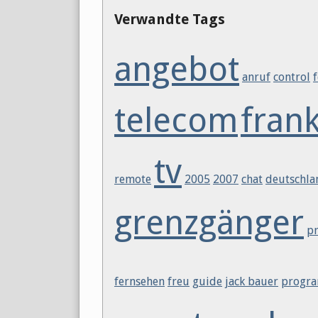
Verwandte Tags
angebot
anruf
control
telecom
fran
tv
remote
2005
2007
chat
deutschla
grenzgänger
pr
fernsehen
freu
guide
jack bauer
progr