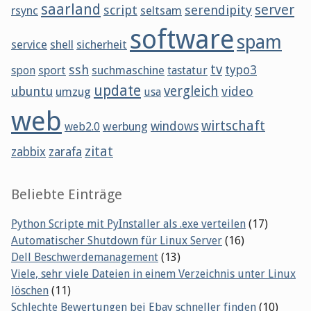
saarland
server
script
serendipity
rsync
seltsam
software
spam
service
shell
sicherheit
tv
ssh
sport
suchmaschine
typo3
spon
tastatur
update
vergleich
ubuntu
video
umzug
usa
web
wirtschaft
werbung
windows
web2.0
zitat
zabbix
zarafa
Beliebte Einträge
Python Scripte mit PyInstaller als .exe verteilen
(17)
Automatischer Shutdown für Linux Server
(16)
Dell Beschwerdemanagement
(13)
Viele, sehr viele Dateien in einem Verzeichnis unter Linux
löschen
(11)
Schlechte Bewertungen bei Ebay schneller finden
(10)