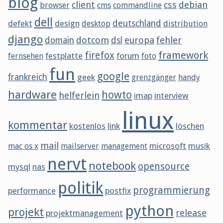
blog
client
css
debian
browser
cms
commandline
dell
defekt
design
deutschland
desktop
distribution
django
dotcom
europa
fehler
domain
dsl
framework
firefox
festplatte
forum
fernsehen
foto
fun
google
frankreich
geek
grenzgänger
handy
hardware
howto
helferlein
imap
interview
linux
kommentar
kostenlos
link
löschen
mail
microsoft
musik
mac os x
mailserver
management
nervt
notebook
opensource
mysql
nas
politik
programmierung
performance
postfix
python
projekt
release
projektmanagement