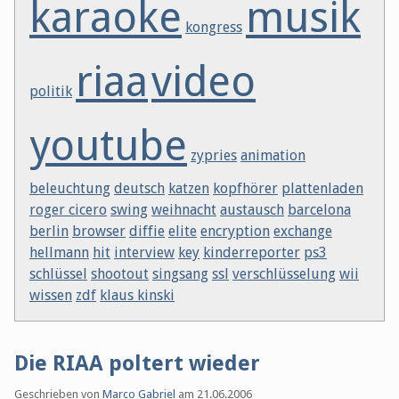
karaoke
musik
kongress
riaa
video
politik
youtube
zypries
animation
beleuchtung
deutsch
katzen
kopfhörer
plattenladen
roger cicero
swing
weihnacht
austausch
barcelona
berlin
browser
diffie
elite
encryption
exchange
hellmann
hit
interview
key
kinderreporter
ps3
schlüssel
shootout
singsang
ssl
verschlüsselung
wii
wissen
zdf
klaus kinski
Die RIAA poltert wieder
Geschrieben von
Marco Gabriel
am
21.06.2006