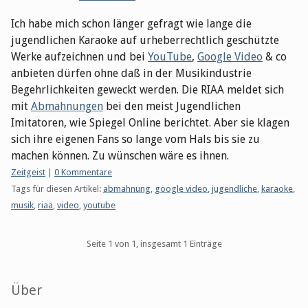
Ich habe mich schon länger gefragt wie lange die
jugendlichen Karaoke auf urheberrechtlich geschützte
Werke aufzeichnen und bei
YouTube
,
Google Video
& co
anbieten dürfen ohne daß in der Musikindustrie
Begehrlichkeiten geweckt werden. Die RIAA meldet sich
mit
Abmahnungen
bei den meist Jugendlichen
Imitatoren, wie Spiegel Online berichtet. Aber sie klagen
sich ihre eigenen Fans so lange vom Hals bis sie zu
machen können. Zu wünschen wäre es ihnen.
Kategorien:
Zeitgeist
|
0 Kommentare
Tags für diesen Artikel:
abmahnung
,
google video
,
jugendliche
,
karaoke
,
musik
,
riaa
,
video
,
youtube
Pagination
Seite 1 von 1, insgesamt 1 Einträge
Seitenleiste
Über