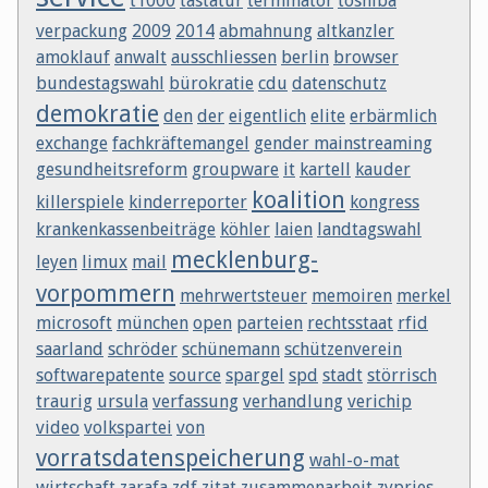
t1000
tastatur
terminator
toshiba
verpackung
2009
2014
abmahnung
altkanzler
amoklauf
anwalt
ausschliessen
berlin
browser
bundestagswahl
bürokratie
cdu
datenschutz
demokratie
den
der
eigentlich
elite
erbärmlich
exchange
fachkräftemangel
gender mainstreaming
gesundheitsreform
groupware
it
kartell
kauder
koalition
killerspiele
kinderreporter
kongress
krankenkassenbeiträge
köhler
laien
landtagswahl
mecklenburg-
leyen
limux
mail
vorpommern
mehrwertsteuer
memoiren
merkel
microsoft
münchen
open
parteien
rechtsstaat
rfid
saarland
schröder
schünemann
schützenverein
softwarepatente
source
spargel
spd
stadt
störrisch
traurig
ursula
verfassung
verhandlung
verichip
video
volkspartei
von
vorratsdatenspeicherung
wahl-o-mat
wirtschaft
zarafa
zdf
zitat
zusammenarbeit
zypries