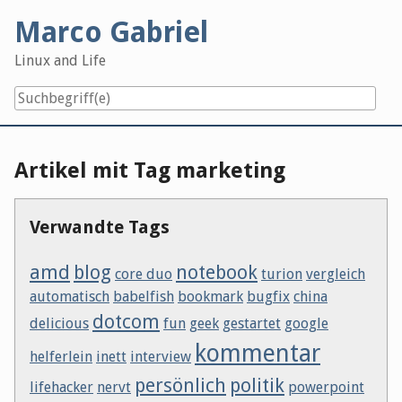
Skip
Marco Gabriel
to
content
Linux and Life
Artikel mit Tag marketing
Verwandte Tags
amd
blog
notebook
core duo
turion
vergleich
automatisch
babelfish
bookmark
bugfix
china
dotcom
delicious
fun
geek
gestartet
google
kommentar
helferlein
inett
interview
persönlich
politik
lifehacker
nervt
powerpoint