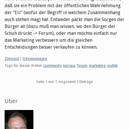
daß sie ein Problem mit der öffentlichen Wahrnehmung
der "EU" (wofür der Begriff in welchem Zusammenhang
auch stehen mag) hat. Entweder packt man die Sorgen der
Bürger an (dazu muß man wissen, wo den Bürger der
Schuh drückt -> Forum), oder man möchte einfach nur
das Marketing verbessern um die gleichen
Entscheidungen besser verkaufen zu können.
Kategorien:
Zeitgeist
|
0 Kommentare
Tags für diesen Artikel:
community
,
europa
,
forum
,
marketing
,
politik
Pagination
Seite 1 von 1, insgesamt 2 Einträge
Seitenleiste
Über