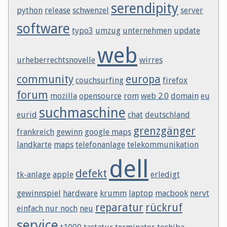
serendipity
python
release
schwenzel
server
software
typo3
umzug
unternehmen
update
web
urheberrechtsnovelle
wirres
community
europa
couchsurfing
firefox
forum
mozilla
opensource
rom
web 2.0
domain
eu
suchmaschine
eurid
chat
deutschland
grenzgänger
frankreich
gewinn
google maps
landkarte
maps
telefonanlage
telekommunikation
dell
defekt
tk-anlage
apple
erledigt
gewinnspiel
hardware
krumm
laptop
macbook
nervt
reparatur
rückruf
einfach nur noch
neu
service