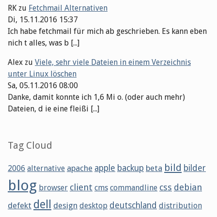
RK
zu
Fetchmail Alternativen
Di, 15.11.2016 15:37
Ich habe fetchmail für mich ab geschrieben. Es kann eben
nich t alles, was b [...]
Alex
zu
Viele, sehr viele Dateien in einem Verzeichnis
unter Linux löschen
Sa, 05.11.2016 08:00
Danke, damit konnte ich 1,6 Mi o. (oder auch mehr)
Dateien, d ie eine fleißi [...]
Tag Cloud
bild
apache
apple
backup
beta
bilder
2006
alternative
blog
client
css
debian
browser
cms
commandline
dell
defekt
design
deutschland
desktop
distribution