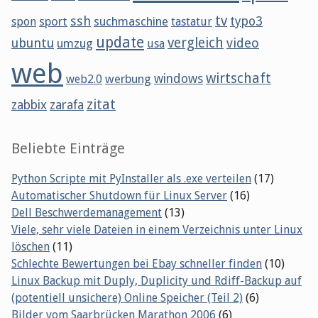
tv
ssh
sport
suchmaschine
typo3
spon
tastatur
update
vergleich
ubuntu
video
umzug
usa
web
wirtschaft
werbung
windows
web2.0
zitat
zabbix
zarafa
Beliebte Einträge
Python Scripte mit PyInstaller als .exe verteilen
(17)
Automatischer Shutdown für Linux Server
(16)
Dell Beschwerdemanagement
(13)
Viele, sehr viele Dateien in einem Verzeichnis unter Linux
löschen
(11)
Schlechte Bewertungen bei Ebay schneller finden
(10)
Linux Backup mit Duply, Duplicity und Rdiff-Backup auf
(potentiell unsichere) Online Speicher (Teil 2)
(6)
Bilder vom Saarbrücken Marathon 2006
(6)