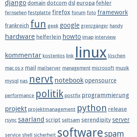
django
dotcom
europa
fehler
domain
dsl
framework
firefox
festplatte
forum
fernsehen
foto
fun
google
frankreich
geek
grenzgänger
handy
hardware
howto
helferlein
imap
interview
linux
kommentar
kostenlos
link
löschen
mail
microsoft
musik
mac os x
mailserver
management
nervt
notebook
opensource
mysql
nas
politik
programmierung
performance
postfix
python
projekt
release
projektmanagement
saarland
server
script
serendipity
rsync
seltsam
software
spam
service
shell
sicherheit