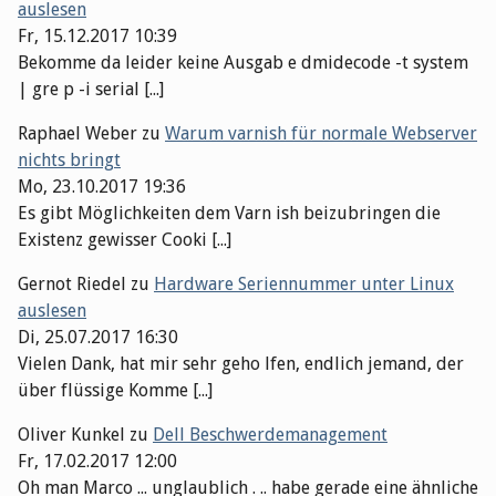
auslesen
Fr, 15.12.2017 10:39
Bekomme da leider keine Ausgab e dmidecode -t system
| gre p -i serial [...]
Raphael Weber
zu
Warum varnish für normale Webserver
nichts bringt
Mo, 23.10.2017 19:36
Es gibt Möglichkeiten dem Varn ish beizubringen die
Existenz gewisser Cooki [...]
Gernot Riedel
zu
Hardware Seriennummer unter Linux
auslesen
Di, 25.07.2017 16:30
Vielen Dank, hat mir sehr geho lfen, endlich jemand, der
über flüssige Komme [...]
Oliver Kunkel
zu
Dell Beschwerdemanagement
Fr, 17.02.2017 12:00
Oh man Marco ... unglaublich . .. habe gerade eine ähnliche