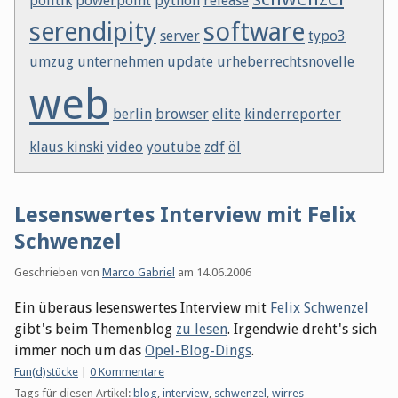
politik
powerpoint
python
release
serendipity
software
server
typo3
umzug
unternehmen
update
urheberrechtsnovelle
web
berlin
browser
elite
kinderreporter
klaus kinski
video
youtube
zdf
öl
Lesenswertes Interview mit Felix
Schwenzel
Geschrieben von
Marco Gabriel
am
14.06.2006
Ein überaus lesenswertes Interview mit
Felix Schwenzel
gibt's beim Themenblog
zu lesen
. Irgendwie dreht's sich
immer noch um das
Opel-Blog-Dings
.
Kategorien:
Fun(d)stücke
|
0 Kommentare
Tags für diesen Artikel:
blog
,
interview
,
schwenzel
,
wirres