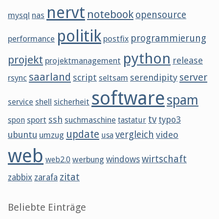
nervt
notebook
opensource
mysql
nas
politik
programmierung
performance
postfix
python
projekt
release
projektmanagement
saarland
server
script
serendipity
rsync
seltsam
software
spam
service
shell
sicherheit
tv
ssh
sport
suchmaschine
typo3
spon
tastatur
update
vergleich
ubuntu
video
umzug
usa
web
wirtschaft
werbung
windows
web2.0
zitat
zabbix
zarafa
Beliebte Einträge