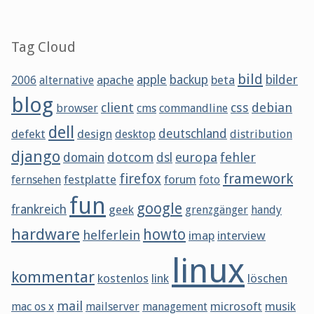
Tag Cloud
bild
apache
apple
backup
beta
bilder
2006
alternative
blog
client
css
debian
browser
cms
commandline
dell
defekt
design
deutschland
desktop
distribution
django
dotcom
europa
fehler
domain
dsl
framework
firefox
festplatte
forum
fernsehen
foto
fun
google
frankreich
geek
grenzgänger
handy
hardware
howto
helferlein
imap
interview
linux
kommentar
kostenlos
link
löschen
mail
microsoft
musik
mac os x
mailserver
management