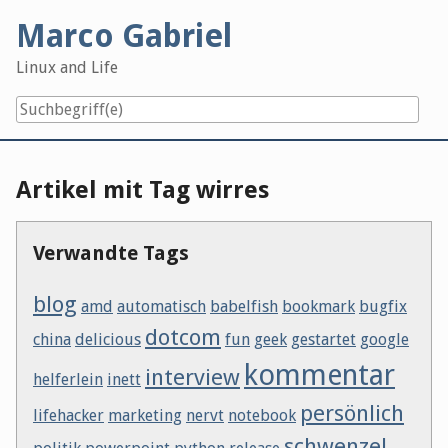
Skip
Marco Gabriel
to
content
Linux and Life
Artikel mit Tag wirres
Verwandte Tags
blog
amd
automatisch
babelfish
bookmark
bugfix
dotcom
china
delicious
fun
geek
gestartet
google
kommentar
interview
helferlein
inett
persönlich
lifehacker
marketing
nervt
notebook
schwenzel