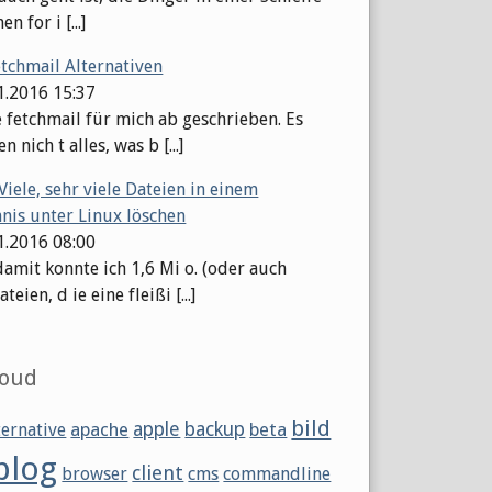
en for i [...]
etchmail Alternativen
11.2016 15:37
e fetchmail für mich ab geschrieben. Es
n nich t alles, was b [...]
Viele, sehr viele Dateien in einem
hnis unter Linux löschen
11.2016 08:00
damit konnte ich 1,6 Mi o. (oder auch
eien, d ie eine fleißi [...]
loud
bild
apache
apple
backup
beta
ternative
blog
client
browser
cms
commandline