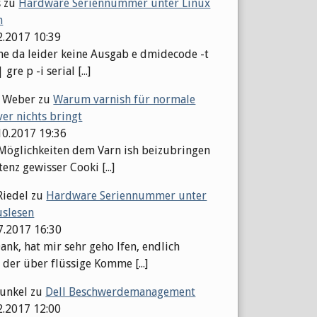
s
zu
Hardware Seriennummer unter Linux
n
2.2017 10:39
 da leider keine Ausgab e dmidecode -t
gre p -i serial [...]
l Weber
zu
Warum varnish für normale
er nichts bringt
10.2017 19:36
 Möglichkeiten dem Varn ish beizubringen
tenz gewisser Cooki [...]
Riedel
zu
Hardware Seriennummer unter
uslesen
07.2017 16:30
ank, hat mir sehr geho lfen, endlich
 der über flüssige Komme [...]
Kunkel
zu
Dell Beschwerdemanagement
2.2017 12:00