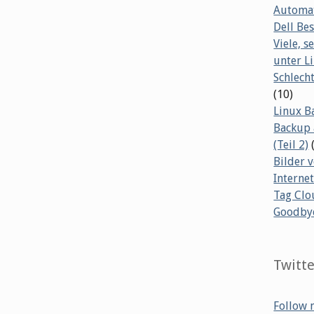
Automat
Dell B
Viele, s
unter L
Schlech
(10)
Linux B
Backup 
(Teil 2)
Bilder 
Internet
Tag Clo
Goodby
Twitt
Follow 