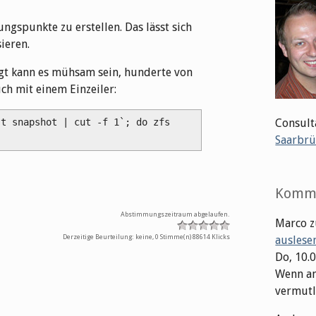
gspunkte zu erstellen. Das lässt sich
ieren.
gt kann es mühsam sein, hunderte von
ch mit einem Einzeiler:
Consult
t snapshot | cut -f 1`; do zfs 
Saarbrü
Komm
Abstimmungszeitraum abgelaufen.
Marco
z
Derzeitige Beurteilung: keine, 0 Stimme(n)
88614 Klicks
auslese
Do, 10.
Wenn an
vermutli