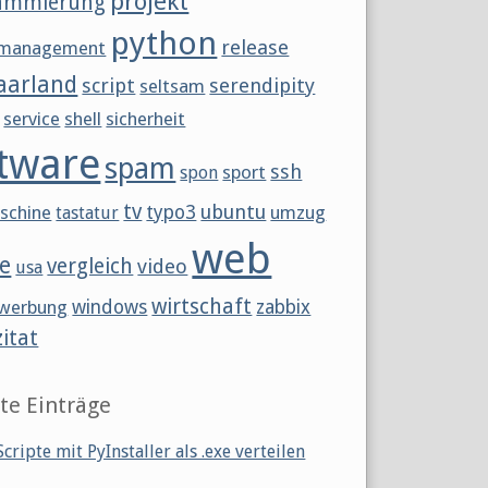
projekt
ammierung
python
release
tmanagement
aarland
script
serendipity
seltsam
service
shell
sicherheit
tware
spam
ssh
sport
spon
tv
ubuntu
schine
typo3
umzug
tastatur
web
e
vergleich
video
usa
wirtschaft
werbung
windows
zabbix
zitat
te Einträge
cripte mit PyInstaller als .exe verteilen