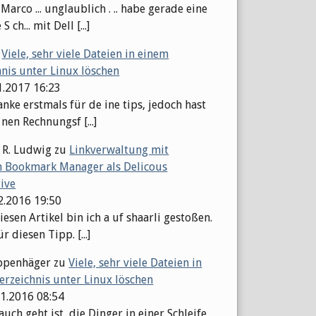
arco ... unglaublich . .. habe gerade eine
S ch... mit Dell [...]
u
Viele, sehr viele Dateien in einem
hnis unter Linux löschen
1.2017 16:23
nke erstmals für de ine tips, jedoch hast
 nen Rechnungsf [...]
 R. Ludwig
zu
Linkverwaltung mit
 Bookmark Manager als Delicous
tive
12.2016 19:50
esen Artikel bin ich a uf shaarli gestoßen.
r diesen Tipp. [...]
ppenhäger
zu
Viele, sehr viele Dateien in
erzeichnis unter Linux löschen
11.2016 08:54
auch geht ist, die Dinger in einer Schleife