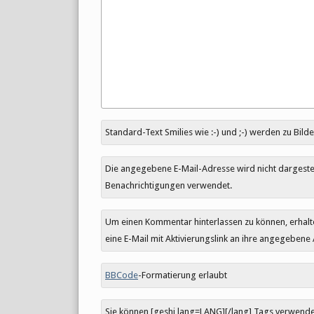
Antwort
Standard-Text Smilies wie :-) und ;-) werden zu Bilde
zu
Die angegebene E-Mail-Adresse wird nicht dargestell
Benachrichtigungen verwendet.
Um einen Kommentar hinterlassen zu können, erhal
eine E-Mail mit Aktivierungslink an ihre angegebene
BBCode
-Formatierung erlaubt
Sie können [geshi lang=LANG][/lang] Tags verwen