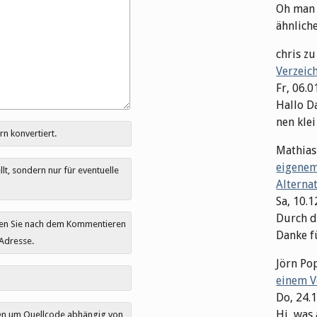
Oh man M
ähnliche 
chris
z
Verzeic
Fr, 06.0
Hallo Da
nen klei
rn konvertiert.
Mathias
eigenem
t, sondern nur für eventuelle
Alterna
Sa, 10.
Durch di
ten Sie nach dem Kommentieren
Danke fü
 Adresse.
Jörn Po
einem V
Do, 24.
Hi, was 
den um Quellcode abhängig von