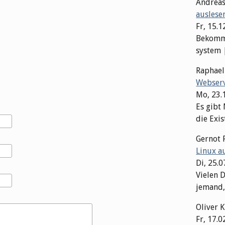
Andrea
auslese
Fr, 15.1
Bekomme
system | 
Raphae
Webserv
Mo, 23.
Es gibt
die Exis
Gernot 
Linux a
Di, 25.
Vielen D
jemand,
Oliver 
Fr, 17.0