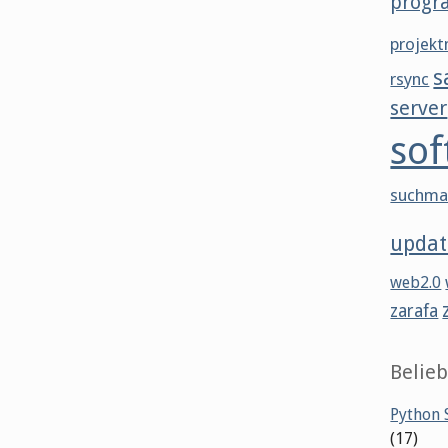
progr
projek
s
rsync
server
sof
suchma
updat
web2.0
zarafa
Belieb
Python S
(17)