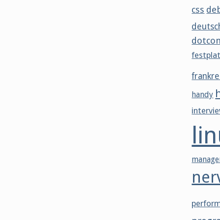
css
de
deutsc
dotco
festpla
frankre
handy
intervi
li
manage
ner
perfor