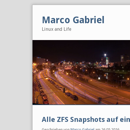
Skip
to
Marco Gabriel
content
Linux and Life
Alle ZFS Snapshots auf ei
Geschrieben von
Marco Gabriel
am
26.05.2016