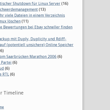
ischer Shutdown für Linux Server
(16)
eschwerdemanagement
(13)
ehr viele Dateien in einem Verzeichnis
inux löschen
(11)
te Bewertungen bei Ebay schneller finden
ackup mit Duply, Duplicity und Rdiff-
auf (potentiell unsichere) Online Speicher
(6)
vom Saarbrücken Marathon 2006
(6)
 Partei
(6)
ud
(6)
e RTL
(6)
er Timeline
me