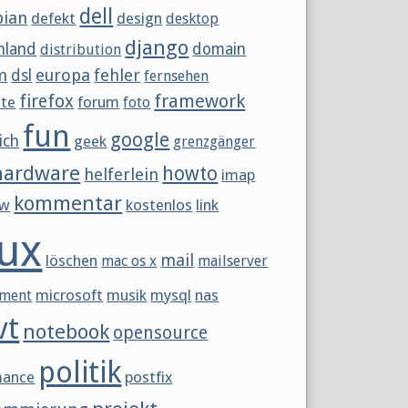
dell
bian
defekt
design
desktop
django
hland
domain
distribution
m
europa
fehler
dsl
fernsehen
framework
firefox
tte
forum
foto
fun
google
ich
geek
grenzgänger
hardware
howto
helferlein
imap
kommentar
ew
kostenlos
link
nux
mail
löschen
mac os x
mailserver
microsoft
musik
mysql
nas
ment
vt
notebook
opensource
politik
mance
postfix