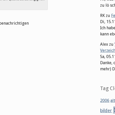
zu lö sch
RK
zu
F
Di, 15.
benachrichtigen
Ich hab
kann ebe
Alex
zu
Verzeic
Sa, 05.
Danke, 
mehr) Dat
Tag C
2006
al
bilder