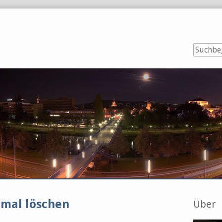
Seitenl
nmal löschen
Über