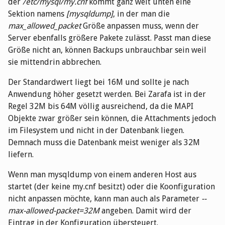
der
/etc/mysql/my.cnf
kommt ganz weit unten eine
Sektion namens
[mysqldump]
, in der man die
max_allowed_packet
Größe anpassen muss, wenn der
Server ebenfalls größere Pakete zulässt. Passt man diese
Größe nicht an, können Backups unbrauchbar sein weil
sie mittendrin abbrechen.
Der Standardwert liegt bei 16M und sollte je nach
Anwendung höher gesetzt werden. Bei Zarafa ist in der
Regel 32M bis 64M völlig ausreichend, da die MAPI
Objekte zwar größer sein können, die Attachments jedoch
im Filesystem und nicht in der Datenbank liegen.
Demnach muss die Datenbank meist weniger als 32M
liefern.
Wenn man mysqldump von einem anderen Host aus
startet (der keine my.cnf besitzt) oder die Koonfiguration
nicht anpassen möchte, kann man auch als Parameter
--
max-allowed-packet=32M
angeben. Damit wird der
Eintrag in der Konfiguration übersteuert.