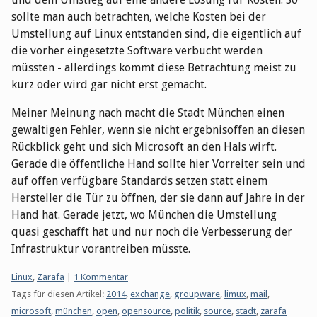
sollte man auch betrachten, welche Kosten bei der
Umstellung auf Linux entstanden sind, die eigentlich auf
die vorher eingesetzte Software verbucht werden
müssten - allerdings kommt diese Betrachtung meist zu
kurz oder wird gar nicht erst gemacht.
Meiner Meinung nach macht die Stadt München einen
gewaltigen Fehler, wenn sie nicht ergebnisoffen an diesen
Rückblick geht und sich Microsoft an den Hals wirft.
Gerade die öffentliche Hand sollte hier Vorreiter sein und
auf offen verfügbare Standards setzen statt einem
Hersteller die Tür zu öffnen, der sie dann auf Jahre in der
Hand hat. Gerade jetzt, wo München die Umstellung
quasi geschafft hat und nur noch die Verbesserung der
Infrastruktur vorantreiben müsste.
Kategorien:
Linux
,
Zarafa
|
1 Kommentar
Tags für diesen Artikel:
2014
,
exchange
,
groupware
,
limux
,
mail
,
microsoft
,
münchen
,
open
,
opensource
,
politik
,
source
,
stadt
,
zarafa