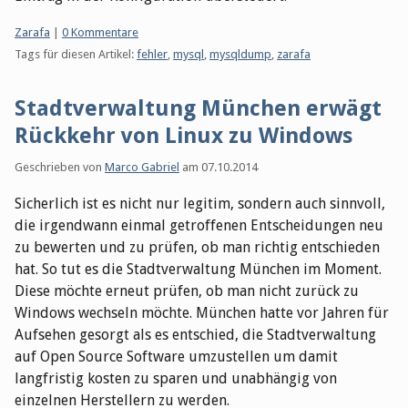
Kategorien:
Zarafa
|
0 Kommentare
Tags für diesen Artikel:
fehler
,
mysql
,
mysqldump
,
zarafa
Stadtverwaltung München erwägt
Rückkehr von Linux zu Windows
Geschrieben von
Marco Gabriel
am
07.10.2014
Sicherlich ist es nicht nur legitim, sondern auch sinnvoll,
die irgendwann einmal getroffenen Entscheidungen neu
zu bewerten und zu prüfen, ob man richtig entschieden
hat. So tut es die Stadtverwaltung München im Moment.
Diese möchte erneut prüfen, ob man nicht zurück zu
Windows wechseln möchte. München hatte vor Jahren für
Aufsehen gesorgt als es entschied, die Stadtverwaltung
auf Open Source Software umzustellen um damit
langfristig kosten zu sparen und unabhängig von
einzelnen Herstellern zu werden.