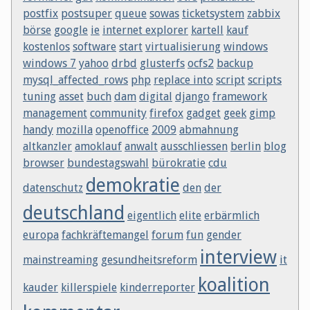
postfix
postsuper
queue
sowas
ticketsystem
zabbix
börse
google
ie
internet explorer
kartell
kauf
kostenlos
software
start
virtualisierung
windows
windows 7
yahoo
drbd
glusterfs
ocfs2
backup
mysql_affected_rows
php
replace into
script
scripts
tuning
asset
buch
dam
digital
django
framework
management
community
firefox
gadget
geek
gimp
handy
mozilla
openoffice
2009
abmahnung
altkanzler
amoklauf
anwalt
ausschliessen
berlin
blog
browser
bundestagswahl
bürokratie
cdu
demokratie
datenschutz
den
der
deutschland
eigentlich
elite
erbärmlich
europa
fachkräftemangel
forum
fun
gender
interview
mainstreaming
gesundheitsreform
it
koalition
kauder
killerspiele
kinderreporter