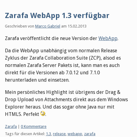
Zarafa WebApp 1.3 verfügbar
Geschrieben von
Marco Gabriel
am
15.02.2013
Zarafa veröffentlicht die neue Version der
WebApp
.
Da die WebApp unabhängig vom normalen Release
Zyklus der Zarafa Collaboration Suite (ZCP), alsod es
normalen Zarafa Server Pakets ist, kann man es auch
direkt für die Versionen ab 7.0.12 und 7.1.0
herunterladen und einsetzen.
Mein persönliches Highlight ist übrigens der Drag &
Drop Upload von Attachments direkt aus dem Windows
Explorer heraus. Und das sogar ohne Java nur mit
HTML5. Perfekt
.
Kategorien:
Zarafa
|
0 Kommentare
Tags für diesen Artikel:
1.3
,
release
,
webapp
,
zarafa