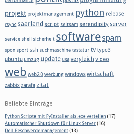
programmierung
performance
postfix
python
projekt
release
projektmanagement
saarland
server
script
serendipity
rsync
seltsam
software
spam
service
shell
sicherheit
tv
ssh
sport
suchmaschine
typo3
spon
tastatur
update
vergleich
ubuntu
video
umzug
usa
web
wirtschaft
werbung
windows
web2.0
zitat
zabbix
zarafa
Beliebte Einträge
Python Scripte mit PyInstaller als .exe verteilen
(17)
Automatischer Shutdown für Linux Server
(16)
Dell Beschwerdemanagement
(13)