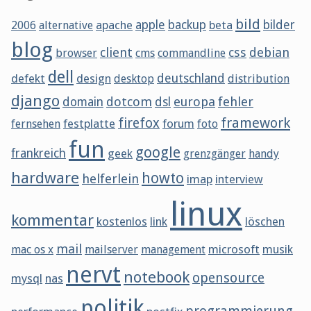
bild
apache
apple
backup
beta
bilder
2006
alternative
blog
client
css
debian
browser
cms
commandline
dell
defekt
design
deutschland
desktop
distribution
django
dotcom
europa
fehler
domain
dsl
framework
firefox
festplatte
forum
fernsehen
foto
fun
google
frankreich
geek
grenzgänger
handy
hardware
howto
helferlein
imap
interview
linux
kommentar
kostenlos
link
löschen
mail
microsoft
musik
mac os x
mailserver
management
nervt
notebook
opensource
mysql
nas
politik