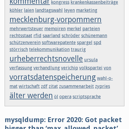
kommentar
kongress
krankenkassenbeiträge
köhler
laien
landtagswahl
leyen
marketing
mecklenburg-vorpommern
mehrwertsteuer
memoiren
merkel
parteien
rechtsstaat
rfid
saarland
schröder
schünemann
schützenverein
softwarepatente
spargel
spd
störrisch
telekommunikation
traurig
urheberrechtsnovelle
ursula
verfassung
verhandlung
verichip
volkspartei
von
vorratsdatenspeicherung
wahl-o-
mat
wirtschaft
zdf
zitat
zusammenarbeit
zypries
älter werden
öl
opera
scriptsprache
mysqldump: Error 2020: Got packet
bigger than ‘max_allowed_packet’