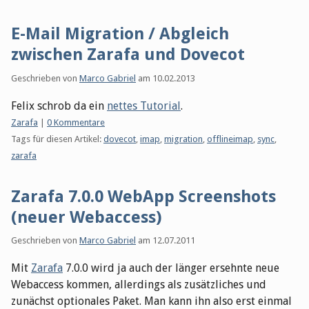
E-Mail Migration / Abgleich
zwischen Zarafa und Dovecot
Geschrieben von
Marco Gabriel
am
10.02.2013
Felix schrob da ein
nettes Tutorial
.
Kategorien:
Zarafa
|
0 Kommentare
Tags für diesen Artikel:
dovecot
,
imap
,
migration
,
offlineimap
,
sync
,
zarafa
Zarafa 7.0.0 WebApp Screenshots
(neuer Webaccess)
Geschrieben von
Marco Gabriel
am
12.07.2011
Mit
Zarafa
7.0.0 wird ja auch der länger ersehnte neue
Webaccess kommen, allerdings als zusätzliches und
zunächst optionales Paket. Man kann ihn also erst einmal