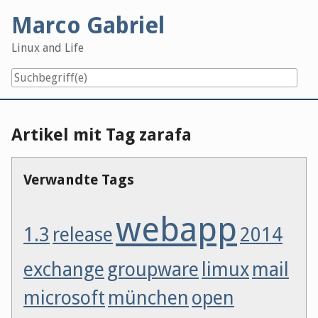
Skip
Marco Gabriel
to
content
Linux and Life
Artikel mit Tag zarafa
Verwandte Tags
webapp
1.3
release
2014
exchange
groupware
limux
mail
microsoft
münchen
open