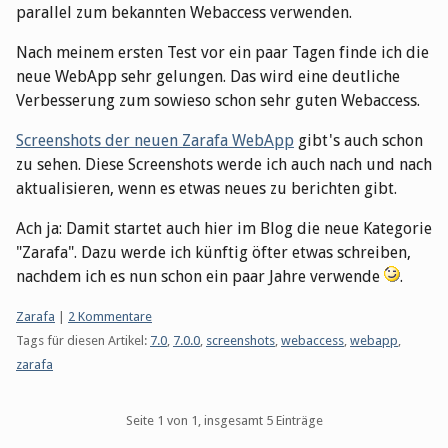
parallel zum bekannten Webaccess verwenden.
Nach meinem ersten Test vor ein paar Tagen finde ich die
neue WebApp sehr gelungen. Das wird eine deutliche
Verbesserung zum sowieso schon sehr guten Webaccess.
Screenshots der neuen Zarafa WebApp
gibt's auch schon
zu sehen. Diese Screenshots werde ich auch nach und nach
aktualisieren, wenn es etwas neues zu berichten gibt.
Ach ja: Damit startet auch hier im Blog die neue Kategorie
"Zarafa". Dazu werde ich künftig öfter etwas schreiben,
nachdem ich es nun schon ein paar Jahre verwende
.
Kategorien:
Zarafa
|
2 Kommentare
Tags für diesen Artikel:
7.0
,
7.0.0
,
screenshots
,
webaccess
,
webapp
,
zarafa
Pagination
Seite 1 von 1, insgesamt 5 Einträge