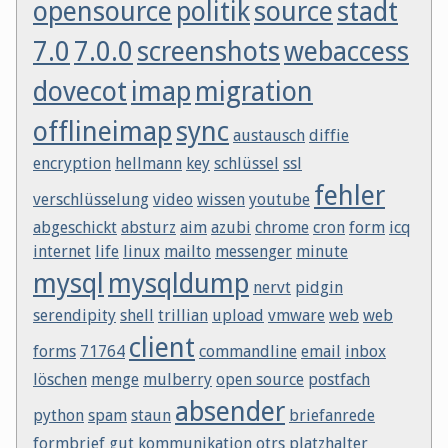
opensource
politik
source
stadt
7.0
7.0.0
screenshots
webaccess
dovecot
imap
migration
offlineimap
sync
austausch
diffie
encryption
hellmann
key
schlüssel
ssl
fehler
verschlüsselung
video
wissen
youtube
abgeschickt
absturz
aim
azubi
chrome
cron
form
icq
internet
life
linux
mailto
messenger
minute
mysql
mysqldump
nervt
pidgin
serendipity
shell
trillian
upload
vmware
web
web
client
forms
71764
commandline
email
inbox
löschen
menge
mulberry
open source
postfach
absender
python
spam
staun
briefanrede
formbrief
gut
kommunikation
otrs
platzhalter