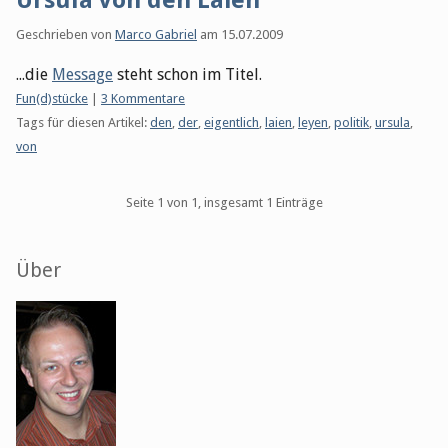
Ursula von den Laien
Geschrieben von
Marco Gabriel
am
15.07.2009
...die
Message
steht schon im Titel.
Kategorien:
Fun(d)stücke
|
3 Kommentare
Tags für diesen Artikel:
den
,
der
,
eigentlich
,
laien
,
leyen
,
politik
,
ursula
,
von
Pagination
Seite 1 von 1, insgesamt 1 Einträge
Seitenleiste
Über