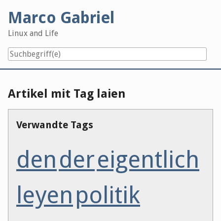
Skip
Marco Gabriel
to
content
Linux and Life
Artikel mit Tag laien
Verwandte Tags
den
der
eigentlich
leyen
politik