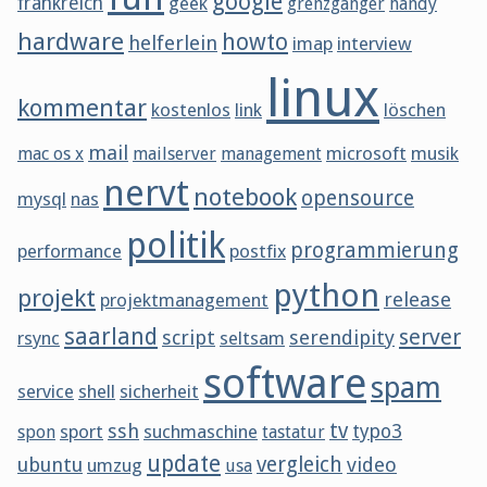
google
frankreich
geek
grenzgänger
handy
hardware
howto
helferlein
imap
interview
linux
kommentar
kostenlos
link
löschen
mail
microsoft
musik
mac os x
mailserver
management
nervt
notebook
opensource
mysql
nas
politik
programmierung
performance
postfix
python
projekt
release
projektmanagement
saarland
server
script
serendipity
rsync
seltsam
software
spam
service
shell
sicherheit
tv
ssh
sport
suchmaschine
typo3
spon
tastatur
update
vergleich
ubuntu
video
umzug
usa