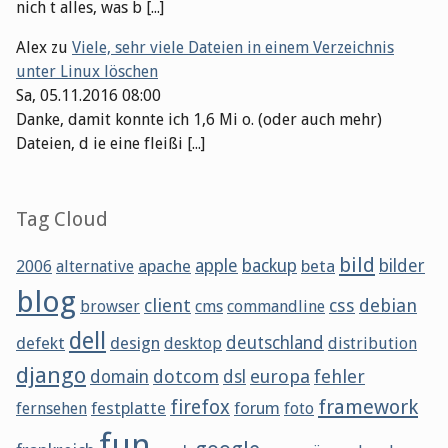
nich t alles, was b [...]
Alex
zu
Viele, sehr viele Dateien in einem Verzeichnis
unter Linux löschen
Sa, 05.11.2016 08:00
Danke, damit konnte ich 1,6 Mi o. (oder auch mehr)
Dateien, d ie eine fleißi [...]
Tag Cloud
bild
apache
apple
backup
beta
bilder
2006
alternative
blog
client
css
debian
browser
cms
commandline
dell
defekt
design
deutschland
desktop
distribution
django
dotcom
europa
fehler
domain
dsl
framework
firefox
festplatte
forum
fernsehen
foto
fun