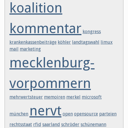
koalition
kommentar
kongress
krankenkassenbeiträge
köhler
landtagswahl
limux
mail
marketing
mecklenburg-
vorpommern
mehrwertsteuer
memoiren
merkel
microsoft
nervt
münchen
open
opensource
parteien
rechtsstaat
rfid
saarland
schröder
schünemann