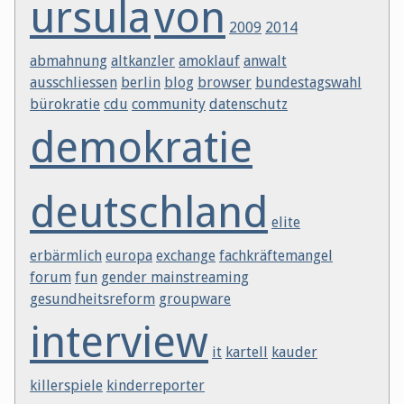
ursula
von
2009
2014
abmahnung
altkanzler
amoklauf
anwalt
ausschliessen
berlin
blog
browser
bundestagswahl
bürokratie
cdu
community
datenschutz
demokratie
deutschland
elite
erbärmlich
europa
exchange
fachkräftemangel
forum
fun
gender mainstreaming
gesundheitsreform
groupware
interview
it
kartell
kauder
killerspiele
kinderreporter