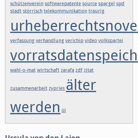
schützenverein
softwarepatente
source
spargel
spd
stadt
störrisch
telekommunikation
traurig
urheberrechtsnove
verfassung
verhandlung
verichip
video
volkspartei
vorratsdatenspeic
wahl-o-mat
wirtschaft
zarafa
zdf
zitat
älter
zusammenarbeit
zypries
werden
öl