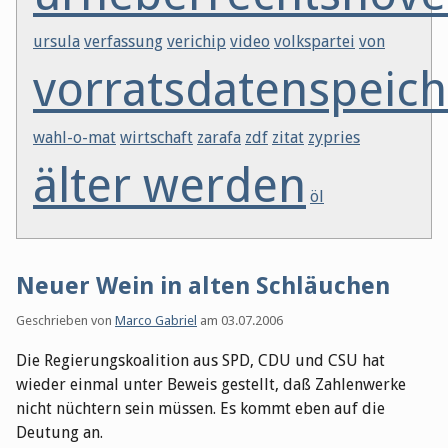
ursula
verfassung
verichip
video
volkspartei
von
vorratsdatenspeic
wahl-o-mat
wirtschaft
zarafa
zdf
zitat
zypries
älter werden
öl
Neuer Wein in alten Schläuchen
Geschrieben von
Marco Gabriel
am
03.07.2006
Die Regierungskoalition aus SPD, CDU und CSU hat
wieder einmal unter Beweis gestellt, daß Zahlenwerke
nicht nüchtern sein müssen. Es kommt eben auf die
Deutung an.