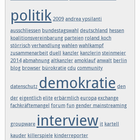
politik
2009
andrea ypsilanti
ausschliessen
bundestagswahl
deutschland
hessen
koalitionsvereinbarung
parteien
roland koch
störrisch
verhandlung
wahlen
wahlkampf
zusammenarbeit
duell
kanzler
kanzlerin
steinmeier
2014
abmahnung
altkanzler
amoklauf
anwalt
berlin
blog
browser
bürokratie
cdu
community
demokratie
datenschutz
den
der
eigentlich
elite
erbärmlich
europa
exchange
fachkräftemangel
forum
fun
gender mainstreaming
interview
groupware
it
kartell
kauder
killerspiele
kinderreporter