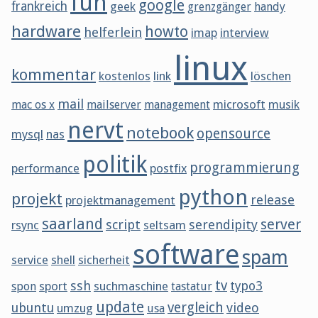
fun
google
frankreich
geek
grenzgänger
handy
hardware
howto
helferlein
imap
interview
linux
kommentar
kostenlos
link
löschen
mail
microsoft
musik
mac os x
mailserver
management
nervt
notebook
opensource
mysql
nas
politik
programmierung
performance
postfix
python
projekt
release
projektmanagement
saarland
server
script
serendipity
rsync
seltsam
software
spam
service
shell
sicherheit
tv
ssh
sport
suchmaschine
typo3
spon
tastatur
update
vergleich
ubuntu
video
umzug
usa