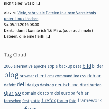
nich t alles, was b [...]
Alex
zu
Viele, sehr viele Dateien in einem Verzeichnis
unter Linux löschen
Sa, 05.11.2016 08:00
Danke, damit konnte ich 1,6 Mi o. (oder auch mehr)
Dateien, d ie eine fleißi [...]
Tag Cloud
bild
apache
apple
backup
beta
bilder
2006
alternative
blog
client
css
debian
browser
cms
commandline
dell
defekt
design
deutschland
desktop
distribution
django
dotcom
europa
fehler
domain
dsl
framework
firefox
festplatte
forum
fernsehen
foto