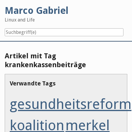
Skip
Marco Gabriel
to
content
Linux and Life
Artikel mit Tag
krankenkassenbeiträge
Verwandte Tags
gesundheitsreform
koalition
merkel