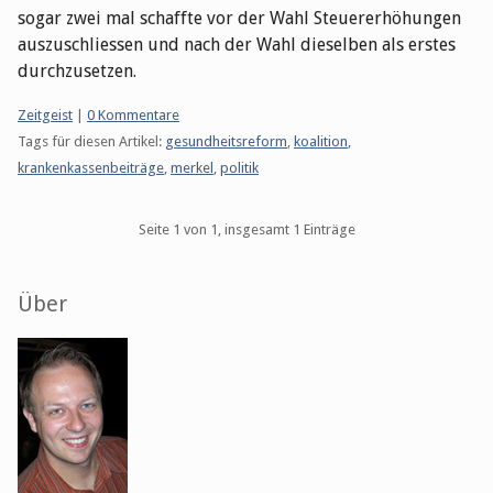
sogar zwei mal schaffte vor der Wahl Steuererhöhungen
auszuschliessen und nach der Wahl dieselben als erstes
durchzusetzen.
Kategorien:
Zeitgeist
|
0 Kommentare
Tags für diesen Artikel:
gesundheitsreform
,
koalition
,
krankenkassenbeiträge
,
merkel
,
politik
Pagination
Seite 1 von 1, insgesamt 1 Einträge
Seitenleiste
Über