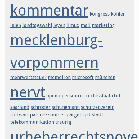
kommentar
kongress
köhler
laien
landtagswahl
leyen
limux
mail
marketing
mecklenburg-
vorpommern
mehrwertsteuer
memoiren
microsoft
münchen
nervt
open
opensource
rechtsstaat
rfid
saarland
schröder
schünemann
schützenverein
softwarepatente
source
spargel
spd
stadt
telekommunikation
traurig
urheberrechtsnove