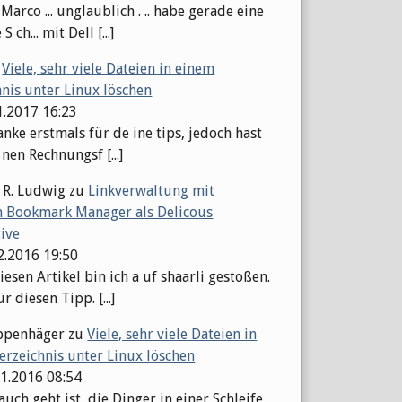
arco ... unglaublich . .. habe gerade eine
S ch... mit Dell [...]
u
Viele, sehr viele Dateien in einem
hnis unter Linux löschen
1.2017 16:23
nke erstmals für de ine tips, jedoch hast
 nen Rechnungsf [...]
 R. Ludwig
zu
Linkverwaltung mit
 Bookmark Manager als Delicous
tive
12.2016 19:50
esen Artikel bin ich a uf shaarli gestoßen.
r diesen Tipp. [...]
ppenhäger
zu
Viele, sehr viele Dateien in
erzeichnis unter Linux löschen
11.2016 08:54
auch geht ist, die Dinger in einer Schleife