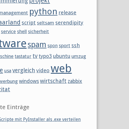
projekt
ammierung
python
release
tmanagement
aarland
script
serendipity
seltsam
service
shell
sicherheit
tware
spam
ssh
sport
spon
tv
ubuntu
schine
typo3
umzug
tastatur
web
e
vergleich
video
usa
wirtschaft
werbung
windows
zabbix
zitat
te Einträge
cripte mit PyInstaller als .exe verteilen