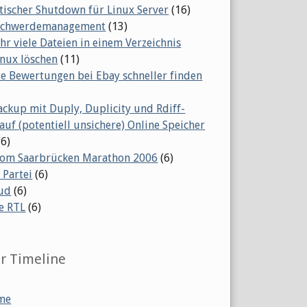
ischer Shutdown für Linux Server
(16)
eschwerdemanagement
(13)
ehr viele Dateien in einem Verzeichnis
inux löschen
(11)
te Bewertungen bei Ebay schneller finden
ackup mit Duply, Duplicity und Rdiff-
auf (potentiell unsichere) Online Speicher
(6)
vom Saarbrücken Marathon 2006
(6)
 Partei
(6)
ud
(6)
e RTL
(6)
er Timeline
me