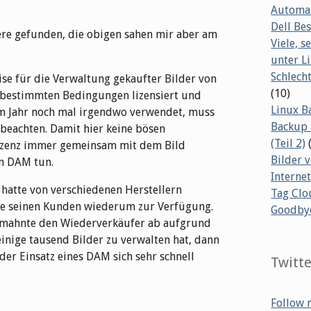
Automat
Dell B
ere gefunden, die obigen sahen mir aber am
Viele, s
unter L
Schlech
se für die Verwaltung gekaufter Bilder von
(10)
r bestimmten Bedingungen lizensiert und
Linux B
em Jahr noch mal irgendwo verwendet, muss
Backup 
beachten. Damit hier keine bösen
(Teil 2)
Lizenz immer gemeinsam mit dem Bild
Bilder 
n DAM tun.
Internet
 hatte von verschiedenen Herstellern
Tag Clo
se seinen Kunden wiederum zur Verfügung.
Goodby
d mahnte den Wiederverkäufer ab aufgrund
einige tausend Bilder zu verwalten hat, dann
er Einsatz eines DAM sich sehr schnell
Twitt
Follow 