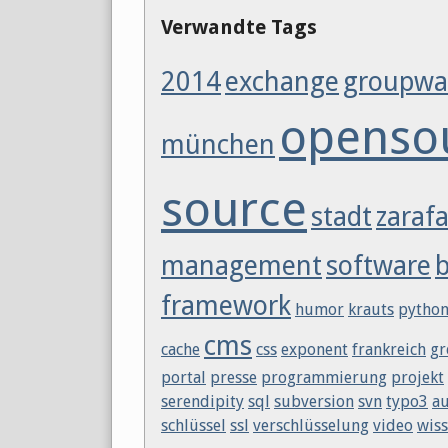
Verwandte Tags
2014
exchange
groupwa
openso
münchen
source
stadt
zaraf
management
software
framework
humor
krauts
pytho
cms
cache
css
exponent
frankreich
gr
portal
presse
programmierung
projekt
serendipity
sql
subversion
svn
typo3
au
schlüssel
ssl
verschlüsselung
video
wis