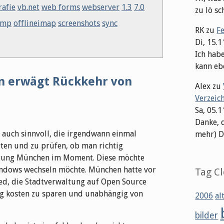
rafie
vb.net
web forms
webserver
1.3
7.0
zu lö sch
ump
offlineimap
screenshots
sync
RK
zu
F
Di, 15.
Ich hab
kann ebe
 erwägt Rückkehr von
Alex
zu
Verzeic
Sa, 05.
Danke, 
rn auch sinnvoll, die irgendwann einmal
mehr) Dat
ten und zu prüfen, ob man richtig
waltung München im Moment. Diese möchte
indows wechseln möchte. München hatte vor
Tag C
ied, die Stadtverwaltung auf Open Source
ig kosten zu sparen und unabhängig von
2006
al
bilder