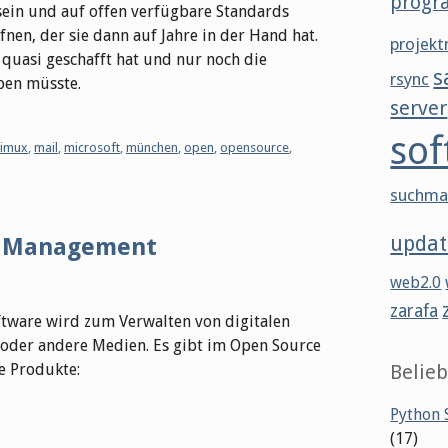
progr
 sein und auf offen verfügbare Standards
fnen, der sie dann auf Jahre in der Hand hat.
projek
quasi geschafft hat und nur noch die
s
rsync
ben müsste.
server
sof
limux
,
mail
,
microsoft
,
münchen
,
open
,
opensource
,
suchma
updat
et Management
web2.0
zarafa
tware wird zum Verwalten von digitalen
 oder andere Medien. Es gibt im Open Source
e Produkte:
Belieb
Python S
(17)