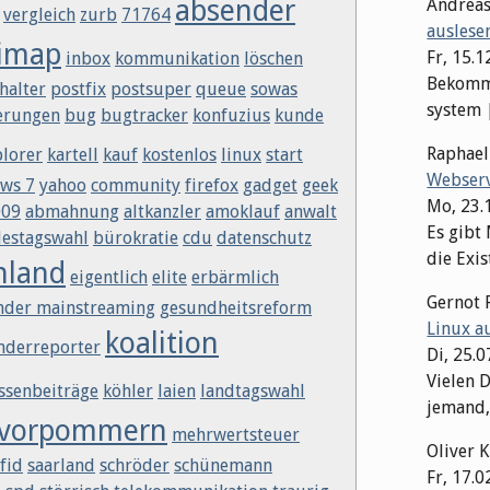
absender
Andrea
vergleich
zurb
71764
auslese
imap
Fr, 15.1
inbox
kommunikation
löschen
Bekomme
halter
postfix
postsuper
queue
sowas
system | 
erungen
bug
bugtracker
konfuzius
kunde
Raphae
plorer
kartell
kauf
kostenlos
linux
start
Webserv
ws 7
yahoo
community
firefox
gadget
geek
Mo, 23.
009
abmahnung
altkanzler
amoklauf
anwalt
Es gibt
estagswahl
bürokratie
cdu
datenschutz
die Exis
hland
eigentlich
elite
erbärmlich
Gernot 
nder mainstreaming
gesundheitsreform
Linux a
koalition
nderreporter
Di, 25.
Vielen D
ssenbeiträge
köhler
laien
landtagswahl
jemand,
-vorpommern
mehrwertsteuer
Oliver 
fid
saarland
schröder
schünemann
Fr, 17.0