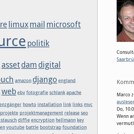
re
limux
mail
microsoft
urce
politik
Consult
Saarbrü
a
asset
dam
digital
buch
django
amazon
england
Komm
web
n
ebv
fotografie
schlank
apache
Marco
z
auslese
enzgänger
howto
installation
link
links
mvc
Do, 10.
projekte
projektmanagement
release
seo
Wenn an
stausch
diffie
encryption
hellmann
key
vermutli
sen
youtube
battle
bootstrap
foundation