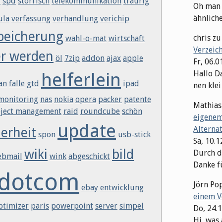
l
spd
störrisch
telekommunikation
traurig
Oh man M
ähnliche 
ula
verfassung
verhandlung
verichip
peicherung
chris
z
wahl-o-mat
wirtschaft
Verzeic
er werden
öl
7zip
addon
ajax
apple
Fr, 06.0
helferlein
Hallo Da
an
falle
gtd
ipad
nen klei
monitoring
nas
nokia
opera
packer
patente
Mathias
ject management
raid
roundcube
schön
eigenem
update
Alterna
herheit
spon
usb-stick
Sa, 10.
wiki
bild
Durch di
ebmail
wink
abgeschickt
Danke fü
dotcom
Jörn Po
ebay
entwicklung
einem V
ptimizer
paris
powerpoint
server
simpel
Do, 24.
Hi, was 