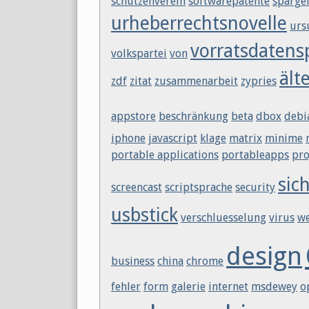
schützenverein
softwarepatente
sparge
urheberrechtsnovelle
urs
vorratsdatens
volkspartei
von
ält
zdf
zitat
zusammenarbeit
zypries
appstore
beschränkung
beta
dbox
debi
iphone
javascript
klage
matrix
minime
portable applications
portableapps
pro
sic
screencast
scriptsprache
security
usbstick
verschluesselung
virus
w
design
business
china
chrome
fehler
form
galerie
internet
msdewey
o