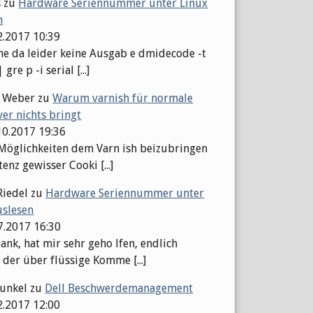
s
zu
Hardware Seriennummer unter Linux
n
2.2017 10:39
 da leider keine Ausgab e dmidecode -t
gre p -i serial [...]
l Weber
zu
Warum varnish für normale
er nichts bringt
10.2017 19:36
 Möglichkeiten dem Varn ish beizubringen
tenz gewisser Cooki [...]
Riedel
zu
Hardware Seriennummer unter
uslesen
07.2017 16:30
ank, hat mir sehr geho lfen, endlich
 der über flüssige Komme [...]
Kunkel
zu
Dell Beschwerdemanagement
2.2017 12:00