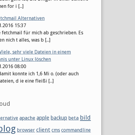
en for i [...]
etchmail Alternativen
11.2016 15:37
e fetchmail für mich ab geschrieben. Es
n nich t alles, was b [...]
Viele, sehr viele Dateien in einem
hnis unter Linux löschen
11.2016 08:00
damit konnte ich 1,6 Mi o. (oder auch
eien, d ie eine fleißi [...]
loud
bild
apache
apple
backup
beta
ternative
blog
client
browser
cms
commandline