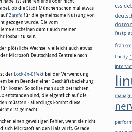
 habe, ist eine fehlende oder nicht
css
de
abei, ob die Stadt München schon mal etwas
 auf
Zarafa
für die gemeinsame Nutzung von
deutsc
cht gezogen wurde. Die vom
dotco
leme erscheinen damit auch meiner
festpla
hr lösbar zu sein.
frankre
der plötzliche Wechsel vielleicht auch etwas
der Microsoft Deutschland Zentrale nach
handy
intervi
ist der
Lock-In-Effekt
bei der Verwendung
li
allem beim Beenden einer Geschäftsbeziehung
ür Kosten. So sollte man auch betrachten,
x entstanden sind, die eigentlich auf die
manage
den müssten - allerdings kommt diese
ner
icht erst gemacht.
hen einen gewaltigen Fehler, wenn sie nicht
perfor
d sich Microsoft an den Hals wirft. Gerade