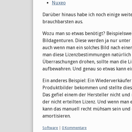
Nuxeo
Darüber hinaus habe ich noch einige weit
brauchbarsten aus.
Wozu man so etwas benötigt? Beispielswei
Bildagenturen. Diese werden ja nur unte
auch wenn man ein solches Bild nach ein
man diese Lizenzbestimmungen natürlich 
Überraschungen drohen, sollte man die 
aufbewahren. Und genau so etwas kann ei
Ein anderes Beispiel: Ein Wiederverkäufer
Produktbilder bekommen und stellte die
Das gefiel einem der Hersteller nicht un
der nicht erteilten Lizenz. Und wenn man 
kann das manuell recht mühsam sein und d
amortisieren.
Kategorien:
Software
|
0 Kommentare