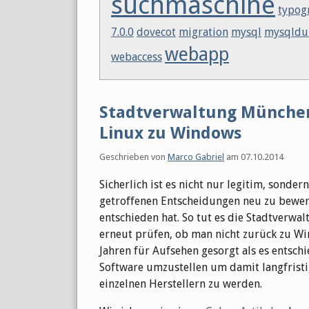
suchmaschine
typog
7.0.0
dovecot
migration
mysql
mysqld
webapp
webaccess
Stadtverwaltung München
Linux zu Windows
Geschrieben von
Marco Gabriel
am
07.10.2014
Sicherlich ist es nicht nur legitim, sonde
getroffenen Entscheidungen neu zu bewer
entschieden hat. So tut es die Stadtver
erneut prüfen, ob man nicht zurück zu W
Jahren für Aufsehen gesorgt als es entsch
Software umzustellen um damit langfrist
einzelnen Herstellern zu werden.