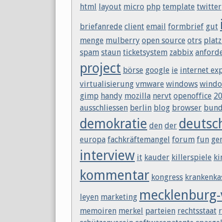
html
layout
micro
php
template
twitter
briefanrede
client
email
formbrief
gut
menge
mulberry
open source
otrs
platz
spam
staun
ticketsystem
zabbix
anford
project
börse
google
ie
internet ex
virtualisierung
vmware
windows
windo
gimp
handy
mozilla
nervt
openoffice
2
ausschliessen
berlin
blog
browser
bund
demokratie
deutsc
den
der
europa
fachkräftemangel
forum
fun
ge
interview
it
kauder
killerspiele
ki
kommentar
kongress
krankenka
mecklenburg
leyen
marketing
memoiren
merkel
parteien
rechtsstaat
r