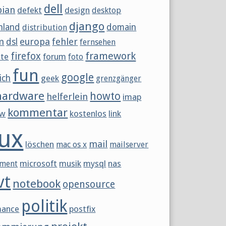
dell
bian
defekt
design
desktop
django
hland
domain
distribution
m
europa
fehler
dsl
fernsehen
framework
firefox
tte
forum
foto
fun
google
ich
geek
grenzgänger
hardware
howto
helferlein
imap
kommentar
ew
kostenlos
link
nux
mail
löschen
mac os x
mailserver
microsoft
musik
mysql
nas
ment
vt
notebook
opensource
politik
mance
postfix