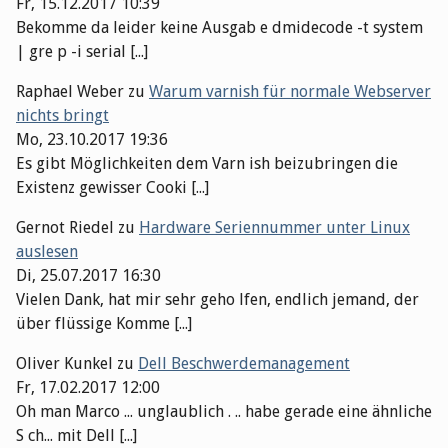
Fr, 15.12.2017 10:39
Bekomme da leider keine Ausgab e dmidecode -t system
| gre p -i serial [...]
Raphael Weber
zu
Warum varnish für normale Webserver
nichts bringt
Mo, 23.10.2017 19:36
Es gibt Möglichkeiten dem Varn ish beizubringen die
Existenz gewisser Cooki [...]
Gernot Riedel
zu
Hardware Seriennummer unter Linux
auslesen
Di, 25.07.2017 16:30
Vielen Dank, hat mir sehr geho lfen, endlich jemand, der
über flüssige Komme [...]
Oliver Kunkel
zu
Dell Beschwerdemanagement
Fr, 17.02.2017 12:00
Oh man Marco ... unglaublich . .. habe gerade eine ähnliche
S ch... mit Dell [...]