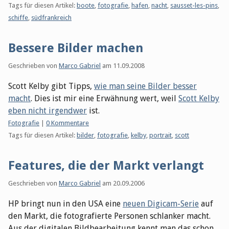
Tags für diesen Artikel:
boote
,
fotografie
,
hafen
,
nacht
,
sausset-les-pins
,
schiffe
,
südfrankreich
Bessere Bilder machen
Geschrieben von
Marco Gabriel
am
11.09.2008
Scott Kelby gibt Tipps,
wie man seine Bilder besser
macht
. Dies ist mir eine Erwähnung wert, weil
Scott Kelby
eben nicht irgendwer
ist.
Kategorien:
Fotografie
|
0 Kommentare
Tags für diesen Artikel:
bilder
,
fotografie
,
kelby
,
portrait
,
scott
Features, die der Markt verlangt
Geschrieben von
Marco Gabriel
am
20.09.2006
HP bringt nun in den USA eine
neuen Digicam-Serie
auf
den Markt, die fotografierte Personen schlanker macht.
Aus der digitalen Bildbearbeitung kennt man das schon