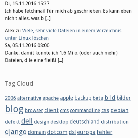
Di, 15.11.2016 15:37
Ich habe fetchmail für mich ab geschrieben. Es kann eben
nich t alles, was b [...]
Alex
zu
Viele, sehr viele Dateien in einem Verzeichnis
unter Linux löschen
Sa, 05.11.2016 08:00
Danke, damit konnte ich 1,6 Mi o. (oder auch mehr)
Dateien, d ie eine fleißi [...]
Tag Cloud
bild
apache
apple
backup
beta
bilder
2006
alternative
blog
client
css
debian
browser
cms
commandline
dell
defekt
design
deutschland
desktop
distribution
django
dotcom
europa
fehler
domain
dsl