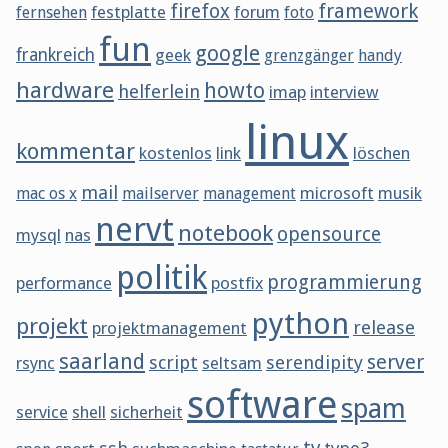
framework
firefox
festplatte
forum
fernsehen
foto
fun
google
frankreich
geek
grenzgänger
handy
hardware
howto
helferlein
imap
interview
linux
kommentar
kostenlos
link
löschen
mail
microsoft
musik
mac os x
mailserver
management
nervt
notebook
opensource
mysql
nas
politik
programmierung
performance
postfix
python
projekt
release
projektmanagement
saarland
server
script
serendipity
rsync
seltsam
software
spam
service
shell
sicherheit