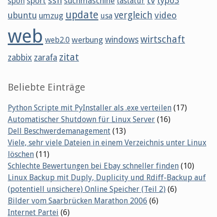
tv
ssh
sport
suchmaschine
typo3
spon
tastatur
update
vergleich
ubuntu
video
umzug
usa
web
wirtschaft
werbung
windows
web2.0
zitat
zabbix
zarafa
Beliebte Einträge
Python Scripte mit PyInstaller als .exe verteilen
(17)
Automatischer Shutdown für Linux Server
(16)
Dell Beschwerdemanagement
(13)
Viele, sehr viele Dateien in einem Verzeichnis unter Linux
löschen
(11)
Schlechte Bewertungen bei Ebay schneller finden
(10)
Linux Backup mit Duply, Duplicity und Rdiff-Backup auf
(potentiell unsichere) Online Speicher (Teil 2)
(6)
Bilder vom Saarbrücken Marathon 2006
(6)
Internet Partei
(6)