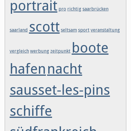
portrait
pro
richtig
saarbrücken
scott
saarland
seltsam
sport
veranstaltung
boote
vergleich
werbung
zeitpunkt
hafen
nacht
sausset-les-pins
schiffe