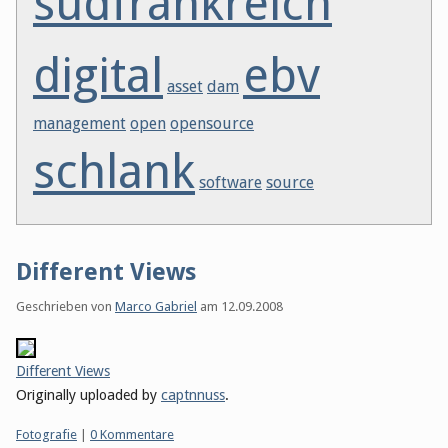
südfrankreich
digital
ebv
asset
dam
management
open
opensource
schlank
software
source
Different Views
Geschrieben von
Marco Gabriel
am
12.09.2008
Different Views
Originally uploaded by
captnnuss
.
Kategorien:
Fotografie
|
0 Kommentare