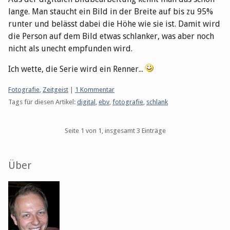
lange. Man staucht ein Bild in der Breite auf bis zu 95%
runter und belässt dabei die Höhe wie sie ist. Damit wird
die Person auf dem Bild etwas schlanker, was aber noch
nicht als unecht empfunden wird.
Ich wette, die Serie wird ein Renner...
Kategorien:
Fotografie
,
Zeitgeist
|
1 Kommentar
Tags für diesen Artikel:
digital
,
ebv
,
fotografie
,
schlank
Pagination
Seite 1 von 1, insgesamt 3 Einträge
Seitenleiste
Über