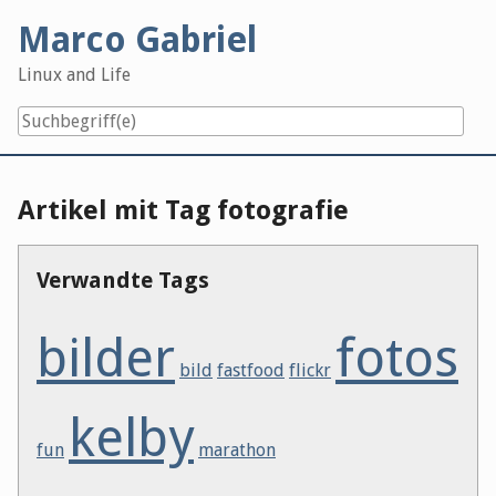
Skip
Marco Gabriel
to
content
Linux and Life
Artikel mit Tag fotografie
Verwandte Tags
bilder
fotos
bild
fastfood
flickr
kelby
fun
marathon