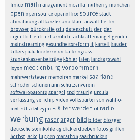
mail
limux
management
mozilla
mulberry
münchen
open
source
open source
openoffice
stadt
abmahnung
altkanzler
amoklauf
anwalt
berlin
browser
bürokratie
cdu
datenschutz
den
der
eigentlich
elite
erbärmlich
fachkräftemangel
gender
mainstreaming
gesundheitsreform
it
kartell
kauder
killerspiele
kinderreporter
kongress
krankenkassenbeiträge
köhler
laien
landtagswahl
mecklenburg-vorpommern
leyen
saarland
mehrwertsteuer
memoiren
merkel
schröder
schünemann
schützenverein
softwarepatente
spargel
spd
traurig
ursula
verfassung
verichip
video
volkspartei
von
wahl-o-
älter werden
radio
mat
zdf
zitat
zypries
öl
werbung
raser
ärger
bild
bilder
blogger
deutsche steinkohle ag
dick
erdbeben
fotos
grillen
herbst
jacke
juppen
marathon
saarbrücken