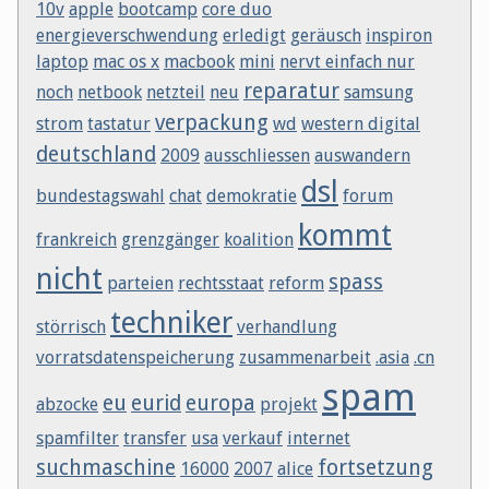
10v
apple
bootcamp
core duo
energieverschwendung
erledigt
geräusch
inspiron
laptop
mac os x
macbook
mini
nervt einfach nur
reparatur
noch
netbook
netzteil
neu
samsung
verpackung
strom
tastatur
wd
western digital
deutschland
2009
ausschliessen
auswandern
dsl
bundestagswahl
chat
demokratie
forum
kommt
frankreich
grenzgänger
koalition
nicht
spass
parteien
rechtsstaat
reform
techniker
störrisch
verhandlung
vorratsdatenspeicherung
zusammenarbeit
.asia
.cn
spam
eu
eurid
europa
abzocke
projekt
spamfilter
transfer
usa
verkauf
internet
suchmaschine
fortsetzung
16000
2007
alice