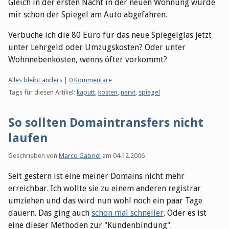
Gleich in der ersten Nacht in der neuen Wohnung wurde
mir schon der Spiegel am Auto abgefahren.
Verbuche ich die 80 Euro für das neue Spiegelglas jetzt
unter Lehrgeld oder Umzugskosten? Oder unter
Wohnnebenkosten, wenns öfter vorkommt?
Kategorien:
Alles bleibt anders
|
0 Kommentare
Tags für diesen Artikel:
kaputt
,
kosten
,
nervt
,
spiegel
So sollten Domaintransfers nicht
laufen
Geschrieben von
Marco Gabriel
am
04.12.2006
Seit gestern ist eine meiner Domains nicht mehr
erreichbar. Ich wollte sie zu einem anderen registrar
umziehen und das wird nun wohl noch ein paar Tage
dauern. Das ging auch
schon mal schneller
. Oder es ist
eine dieser Methoden zur "Kundenbindung".