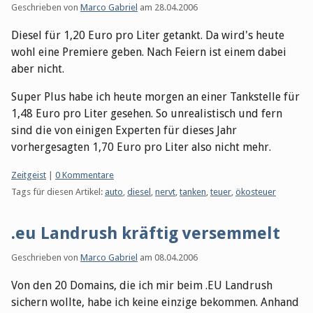
Geschrieben von
Marco Gabriel
am
28.04.2006
Diesel für 1,20 Euro pro Liter getankt. Da wird's heute
wohl eine Premiere geben. Nach Feiern ist einem dabei
aber nicht.
Super Plus habe ich heute morgen an einer Tankstelle für
1,48 Euro pro Liter gesehen. So unrealistisch und fern
sind die von einigen Experten für dieses Jahr
vorhergesagten 1,70 Euro pro Liter also nicht mehr.
Kategorien:
Zeitgeist
|
0 Kommentare
Tags für diesen Artikel:
auto
,
diesel
,
nervt
,
tanken
,
teuer
,
ökosteuer
.eu Landrush kräftig versemmelt
Geschrieben von
Marco Gabriel
am
08.04.2006
Von den 20 Domains, die ich mir beim .EU Landrush
sichern wollte, habe ich keine einzige bekommen. Anhand