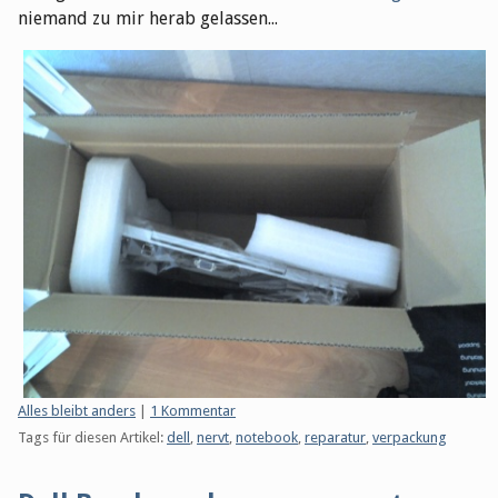
niemand zu mir herab gelassen...
Kategorien:
Alles bleibt anders
|
1 Kommentar
Tags für diesen Artikel:
dell
,
nervt
,
notebook
,
reparatur
,
verpackung