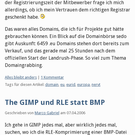
der Registrierungszeit der Mitbewerber frage ich mich
allerdings, ob ich mein Vertrauen dem richtigen Registrar
geschenkt habe.
Das waren alles Domains, die ich für Projekte gut hätte
gebrauchen können. Ein Blick auf die Domainbörse sedo
gibt Auskunft: 6459 .eu Domains stehen dort bereits zum
Verkauf, und das gerade mal 25 Stunden nach dem
offiziellen Start der Landrush-Phase. So viel zum Thema
Domaingrabbing.
Kategorien:
Alles bleibt anders
|
1 Kommentar
Tags für diesen Artikel:
domain
,
eu
,
eurid
,
europa
,
nervt
The GIMP und RLE statt BMP
Geschrieben von
Marco Gabriel
am
07.04.2006
Ich gehe in GIMP jedes mal, aber wirklich jedes mal,
suchen, wo ich die RLE-Komprimierung einer BMP-Datei