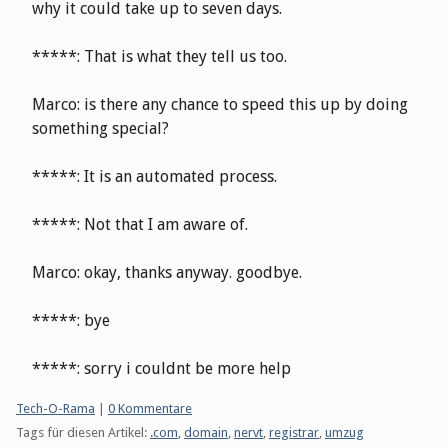
why it could take up to seven days.
*****: That is what they tell us too.
Marco: is there any chance to speed this up by doing
something special?
*****: It is an automated process.
*****: Not that I am aware of.
Marco: okay, thanks anyway. goodbye.
*****: bye
*****: sorry i couldnt be more help
Kategorien:
Tech-O-Rama
|
0 Kommentare
Tags für diesen Artikel:
.com
,
domain
,
nervt
,
registrar
,
umzug