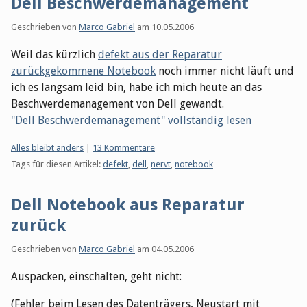
Dell Beschwerdemanagement
Geschrieben von
Marco Gabriel
am
10.05.2006
Weil das kürzlich
defekt aus der Reparatur
zurückgekommene Notebook
noch immer nicht läuft und
ich es langsam leid bin, habe ich mich heute an das
Beschwerdemanagement von Dell gewandt.
"Dell Beschwerdemanagement" vollständig lesen
Kategorien:
Alles bleibt anders
|
13 Kommentare
Tags für diesen Artikel:
defekt
,
dell
,
nervt
,
notebook
Dell Notebook aus Reparatur
zurück
Geschrieben von
Marco Gabriel
am
04.05.2006
Auspacken, einschalten, geht nicht:
(Fehler beim Lesen des Datenträgers, Neustart mit