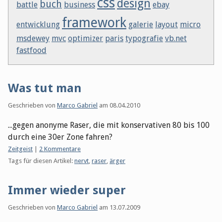
css
design
buch
battle
business
ebay
framework
entwicklung
galerie
layout
micro
msdewey
mvc
optimizer
paris
typografie
vb.net
fastfood
Was tut man
Geschrieben von
Marco Gabriel
am
08.04.2010
...gegen anonyme Raser, die mit konservativen 80 bis 100
durch eine 30er Zone fahren?
Kategorien:
Zeitgeist
|
2 Kommentare
Tags für diesen Artikel:
nervt
,
raser
,
ärger
Immer wieder super
Geschrieben von
Marco Gabriel
am
13.07.2009