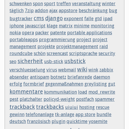
schwenken
spon
sport
treffen
veranstaltung
winter
täglich
7zip
addon
ajax
appstore
beschränkung
bug
cms
django
bugtracker
exponent
falle
gtd
ipad
iphone
javascript
klage
matrix
minime
monitoring
nokia
opera
packer
patente
portable applications
portableapps
programmierung
project
project
management
projekte
projektmanagement
raid
roundcube
schön
screencast
scriptsprache
security
sicherheit
usbstick
seo
usb-stick
wiki
verschluesselung
virus
webmail
wink
zabbix
absender
antispam
botnetz
briefanrede
daemon
erfolg
formbrief
gegenmaßnahmen
greylisting
gut
kommentare
kommunikation
load
mod_rewrite
pest
platzhalter
policyd-weight
postfach
spammer
trackback
trackbacks
uiuiui
hosting
rescue
gewinn
telefonanlage
tk-anlage
app store
bundle
deutsch
französisch
plugin
quicktime
yosemite