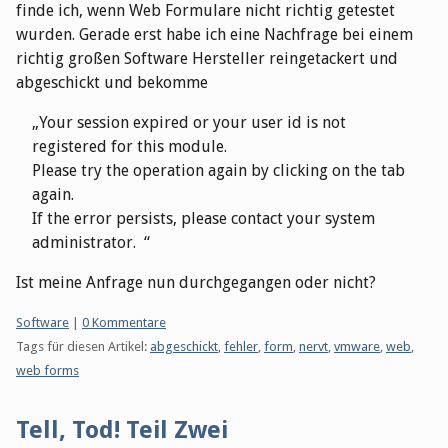
finde ich, wenn Web Formulare nicht richtig getestet
wurden. Gerade erst habe ich eine Nachfrage bei einem
richtig großen Software Hersteller reingetackert und
abgeschickt und bekomme
Your session expired or your user id is not
registered for this module.
Please try the operation again by clicking on the tab
again.
If the error persists, please contact your system
administrator.
Ist meine Anfrage nun durchgegangen oder nicht?
Kategorien:
Software
|
0 Kommentare
Tags für diesen Artikel:
abgeschickt
,
fehler
,
form
,
nervt
,
vmware
,
web
,
web forms
Tell, Tod! Teil Zwei