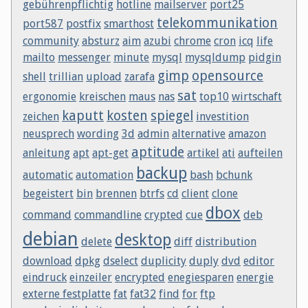
gebührenpflichtig
hotline
mailserver
port25
telekommunikation
port587
postfix
smarthost
community
absturz
aim
azubi
chrome
cron
icq
life
mailto
messenger
minute
mysql
mysqldump
pidgin
gimp
opensource
shell
trillian
upload
zarafa
sat
ergonomie
kreischen
maus
nas
top10
wirtschaft
kaputt
kosten
spiegel
zeichen
investition
neusprech
wording
3d
admin
alternative
amazon
aptitude
anleitung
apt
apt-get
artikel
ati
aufteilen
backup
automatic
automation
bash
bchunk
begeistert
bin
brennen
btrfs
cd
client
clone
dbox
command
commandline
crypted
cue
deb
debian
desktop
delete
diff
distribution
download
dpkg
dselect
duplicity
duply
dvd
editor
eindruck
einzeiler
encrypted
enegiesparen
energie
externe festplatte
fat
fat32
find
for
ftp