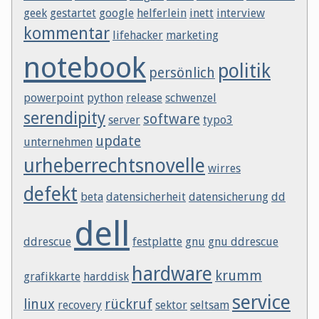
geek
gestartet
google
helferlein
inett
interview
kommentar
lifehacker
marketing
notebook
politik
persönlich
powerpoint
python
release
schwenzel
serendipity
software
server
typo3
update
unternehmen
urheberrechtsnovelle
wirres
defekt
beta
datensicherheit
datensicherung
dd
dell
ddrescue
festplatte
gnu
gnu ddrescue
hardware
krumm
grafikkarte
harddisk
service
linux
rückruf
recovery
sektor
seltsam