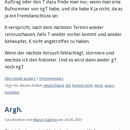
Auftrag oder den T dazu finde man nur, wenn man eine
Rufnummer von ngT habe, und die habe K ja nicht, da es
ja ein Fremdanschluss sei.
K verspricht, nach dem nächsten Termin wieder
reinzuschauen, falls T wieder vorbei kommt und wieder
behauptet, K nicht angetroffen zu haben.
Wenn der nächste Versuch fehlschlägt, storniere und
wechsle ich den Anbieter. Und es wird dann weder gT
noch ngT.
Kategorien:
Alles bleibt anders
|
0 Kommentare
Tags für diesen Artikel:
deutschland
,
dsl
,
kommt nicht
,
nervt
,
spass
,
techniker
Argh.
Geschrieben von
Marco Gabriel
am
29.05.2007