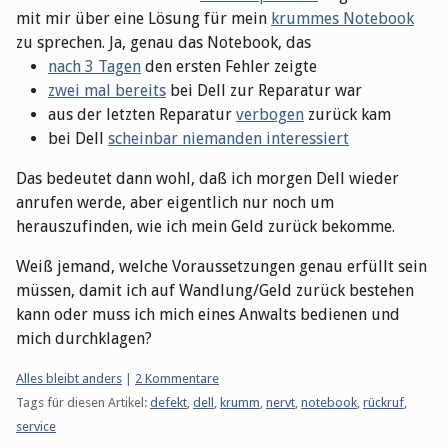
mit mir über eine Lösung für mein
krummes Notebook
zu sprechen. Ja, genau das Notebook, das
nach 3 Tagen
den ersten Fehler zeigte
zwei mal bereits
bei Dell zur Reparatur war
aus der letzten Reparatur
verbogen
zurück kam
bei Dell
scheinbar niemanden interessiert
Das bedeutet dann wohl, daß ich morgen Dell wieder
anrufen werde, aber eigentlich nur noch um
herauszufinden, wie ich mein Geld zurück bekomme.
Weiß jemand, welche Voraussetzungen genau erfüllt sein
müssen, damit ich auf Wandlung/Geld zurück bestehen
kann oder muss ich mich eines Anwalts bedienen und
mich durchklagen?
Kategorien:
Alles bleibt anders
|
2 Kommentare
Tags für diesen Artikel:
defekt
,
dell
,
krumm
,
nervt
,
notebook
,
rückruf
,
service