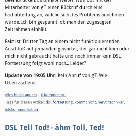
beeindrucken. Es blinkte weiter. Nun bot mit der
Mitarbeiter von gT einen Rückruf durch eine
Fachabteilung an, welche sich des Problems annehmen
würde. Ich bin gespannt, ob man den zugesagten
Zeitrahmen einhält.
Fakt ist: Dritter Tag an einem nicht funktionierenden
Anschluß auf jemanden gewartet, der gar nicht kam oder
mich nicht gebraucht hätte und noch immer kein DSL.
Fortsetzung folgt wohl noch... Leider?
Update von 19:05 Uhr:
Kein Anruf von gT. Wie
Überraschend.
Kategorien:
Alles bleibt anders
|
0 Kommentare
Tags für diesen Artikel:
dsl
,
fortsetzung
,
kommt nicht
,
nervt
,
techniker
,
telekommunikation
DSL Tell Tod! - ähm Toll, Ted!