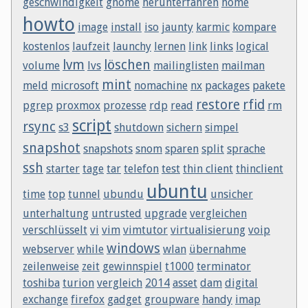
geschwindigkeit
gnome
herunterfahren
home
howto
image
install
iso
jaunty
karmic
kompare
kostenlos
laufzeit
launchy
lernen
link
links
logical
lvm
löschen
volume
lvs
mailinglisten
mailman
mint
meld
microsoft
nomachine
nx
packages
pakete
restore
rfid
pgrep
proxmox
prozesse
rdp
read
rm
script
rsync
s3
shutdown
sichern
simpel
snapshot
snapshots
snom
sparen
split
sprache
ssh
starter
tage
tar
telefon
test
thin client
thinclient
ubuntu
time
top
tunnel
ubundu
unsicher
unterhaltung
untrusted
upgrade
vergleichen
verschlüsselt
vi
vim
vimtutor
virtualisierung
voip
windows
webserver
while
wlan
übernahme
zeilenweise
zeit
gewinnspiel
t1000
terminator
toshiba
turion
vergleich
2014
asset
dam
digital
exchange
firefox
gadget
groupware
handy
imap