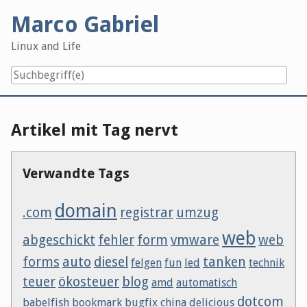
Skip
Marco Gabriel
to
content
Linux and Life
Artikel mit Tag nervt
Verwandte Tags
domain
.com
registrar
umzug
web
abgeschickt
fehler
form
vmware
web
forms
auto
diesel
tanken
felgen
fun
led
technik
teuer
ökosteuer
blog
amd
automatisch
dotcom
babelfish
bookmark
bugfix
china
delicious