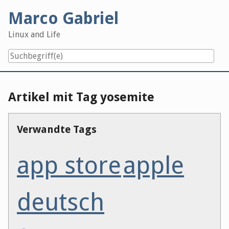
Skip
Marco Gabriel
to
content
Linux and Life
Artikel mit Tag yosemite
Verwandte Tags
app store
apple
deutsch