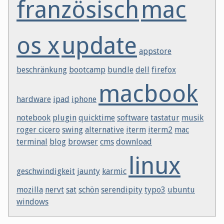
französisch
mac
os x
update
appstore
beschränkung
bootcamp
bundle
dell
firefox
macbook
hardware
ipad
iphone
notebook
plugin
quicktime
software
tastatur
musik
roger cicero
swing
alternative
iterm
iterm2
mac
terminal
blog
browser
cms
download
linux
geschwindigkeit
jaunty
karmic
mozilla
nervt
sat
schön
serendipity
typo3
ubuntu
windows