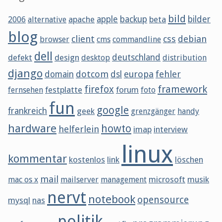
bild
apache
apple
backup
beta
bilder
2006
alternative
blog
client
css
debian
browser
cms
commandline
dell
defekt
design
deutschland
desktop
distribution
django
dotcom
europa
fehler
domain
dsl
framework
firefox
festplatte
forum
fernsehen
foto
fun
google
frankreich
geek
grenzgänger
handy
hardware
howto
helferlein
imap
interview
linux
kommentar
kostenlos
link
löschen
mail
microsoft
musik
mac os x
mailserver
management
nervt
notebook
opensource
mysql
nas
politik