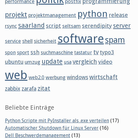
programmierung
performance
postfix
python
projekt
release
projektmanagement
saarland
server
script
serendipity
rsync
seltsam
software
spam
service
shell
sicherheit
tv
ssh
sport
suchmaschine
typo3
spon
tastatur
update
vergleich
ubuntu
video
umzug
usa
web
wirtschaft
werbung
windows
web2.0
zitat
zabbix
zarafa
Beliebte Einträge
Python Scripte mit PyInstaller als .exe verteilen
(17)
Automatischer Shutdown für Linux Server
(16)
Dell Beschwerdemanagement
(13)