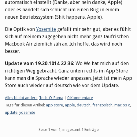
automatisch einstellt (Danke, aber nein danke, Apple)
oder es handelt sich schlicht um einen Bug in einem
neuen Betriebssystem (Shit happens, Apple).
Die Optik von
Yosemite
gefällt mir sehr gut, aber es fühlt
sich auf meinem zugegeben nicht mehr ganz taufrischen
Macbook Air ziemlich zäh an. Ich hoffe, das wird noch
besser.
Update vom 19.20.1014 22:36:
Wo We hat mich auf den
richtigen Weg gebracht. Ganz unten rechts im App Store
kann man die Sprache wieder anpassen. Jetzt ist mein App
Store auch wieder auf deutsch wie vor dem Update.
Kategorien:
Alles bleibt anders
,
Tech-O-Rama
|
0 Kommentare
Tags für diesen Artikel:
app store
,
apple
,
deutsch
,
französisch
,
mac os x
,
update
,
yosemite
Pagination
Seite 1 von 1, insgesamt 1 Einträge