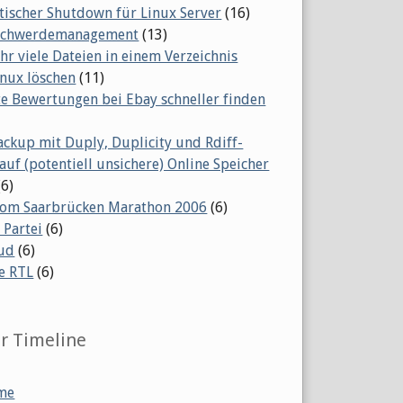
ischer Shutdown für Linux Server
(16)
eschwerdemanagement
(13)
ehr viele Dateien in einem Verzeichnis
inux löschen
(11)
te Bewertungen bei Ebay schneller finden
ackup mit Duply, Duplicity und Rdiff-
auf (potentiell unsichere) Online Speicher
(6)
vom Saarbrücken Marathon 2006
(6)
 Partei
(6)
ud
(6)
e RTL
(6)
er Timeline
me