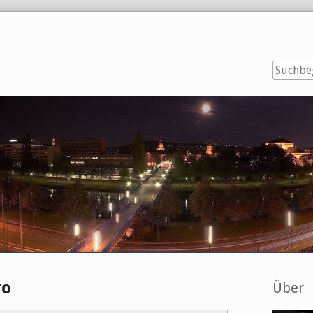
Seitenl
ro
Über