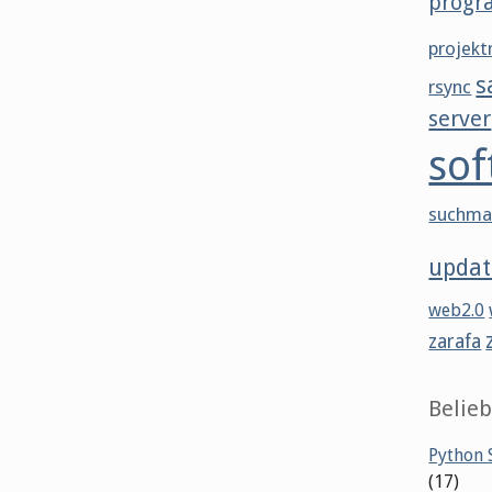
progr
projek
s
rsync
server
sof
suchma
updat
web2.0
zarafa
Belieb
Python S
(17)