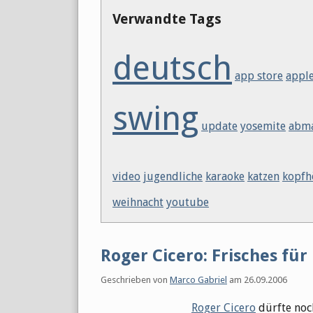
Verwandte Tags
deutsch
app store
appl
swing
update
yosemite
abm
video
jugendliche
karaoke
katzen
kopfh
weihnacht
youtube
Roger Cicero: Frisches fü
Geschrieben von
Marco Gabriel
am
26.09.2006
Roger Cicero
dürfte noch