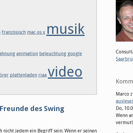
musik
e
französisch
mac os x
Consult
ahnung
animation
beleuchtung
google
Saarbrü
video
örer
plattenladen
riaa
Komm
Marco
z
auslese
r Freunde des Swing
Do, 10.
Wenn an
vermutli
 nicht jedem ein Begriff sein. Wenn er seinen