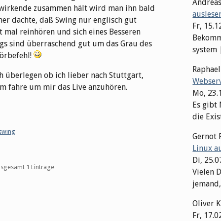
Andrea
itwirkende zusammen hält wird man ihn bald
auslese
her dachte, daß Swing nur englisch gut
Fr, 15.1
 mal reinhören und sich eines Besseren
Bekomme
ngs sind überraschend gut um das Grau des
system | 
Hörbefehl!
Raphae
h überlegen ob ich lieber nach Stuttgart,
Webserv
m fahre um mir das Live anzuhören.
Mo, 23.
Es gibt
die Exis
swing
Gernot 
Linux a
Di, 25.
insgesamt 1 Einträge
Vielen D
jemand,
Oliver 
Fr, 17.0