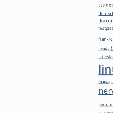
css
de
deutsc
dotco
festpla
frankre
handy
intervi
li
manage
ner
perfor