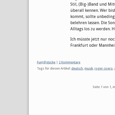
Stil, (Big-)Band und M
überall kennen. Wer bis
kommt, sollte unbedingt
belehren lassen. Die So
Alltags los zu werden. 
Ich müsste jetzt nur noc
Frankfurt oder Mannhei
Kategorien:
Fun(d)stücke
|
2 Kommentare
Tags für diesen Artikel:
deutsch
,
musik
,
roger cicero
,
Pagination
Seite 1 von 1, 