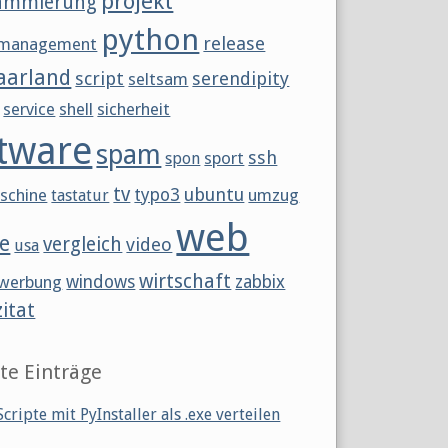
projekt
ammierung
python
release
tmanagement
aarland
script
serendipity
seltsam
service
shell
sicherheit
tware
spam
ssh
sport
spon
tv
ubuntu
schine
typo3
umzug
tastatur
web
e
vergleich
video
usa
wirtschaft
werbung
windows
zabbix
zitat
te Einträge
cripte mit PyInstaller als .exe verteilen