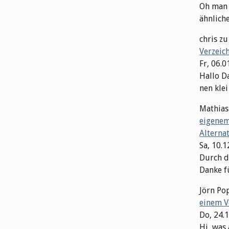
Oh man M
ähnliche 
chris
z
Verzeic
Fr, 06.0
Hallo Da
nen klei
Mathias
eigenem
Alterna
Sa, 10.
Durch di
Danke fü
Jörn Po
einem V
Do, 24.
Hi, was 