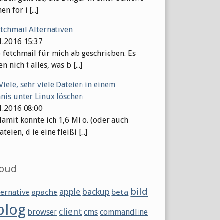
en for i [...]
etchmail Alternativen
11.2016 15:37
e fetchmail für mich ab geschrieben. Es
n nich t alles, was b [...]
Viele, sehr viele Dateien in einem
hnis unter Linux löschen
11.2016 08:00
damit konnte ich 1,6 Mi o. (oder auch
eien, d ie eine fleißi [...]
loud
bild
apache
apple
backup
beta
ternative
blog
client
browser
cms
commandline