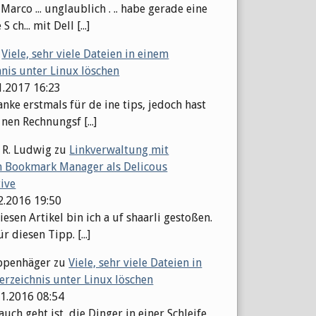
arco ... unglaublich . .. habe gerade eine
S ch... mit Dell [...]
u
Viele, sehr viele Dateien in einem
hnis unter Linux löschen
1.2017 16:23
nke erstmals für de ine tips, jedoch hast
 nen Rechnungsf [...]
 R. Ludwig
zu
Linkverwaltung mit
 Bookmark Manager als Delicous
tive
12.2016 19:50
esen Artikel bin ich a uf shaarli gestoßen.
r diesen Tipp. [...]
ppenhäger
zu
Viele, sehr viele Dateien in
erzeichnis unter Linux löschen
11.2016 08:54
auch geht ist, die Dinger in einer Schleife