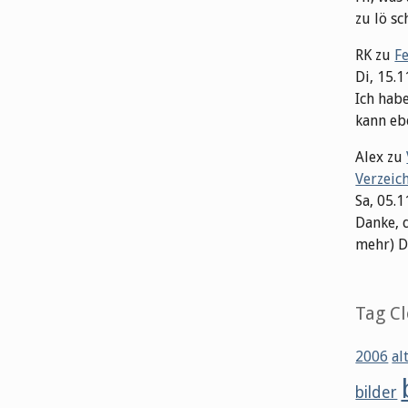
zu lö sch
RK
zu
F
Di, 15.
Ich hab
kann ebe
Alex
zu
Verzeic
Sa, 05.
Danke, 
mehr) Dat
Tag C
2006
al
bilder