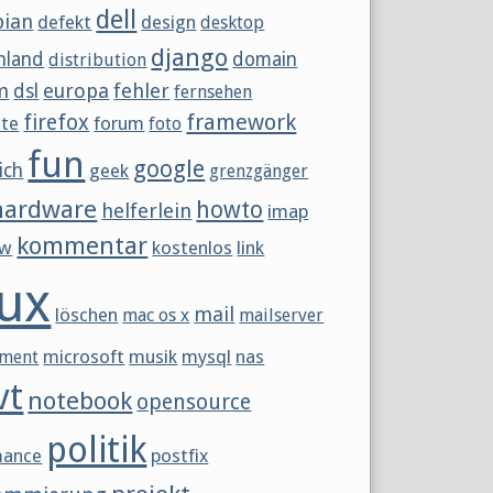
dell
bian
defekt
design
desktop
django
hland
domain
distribution
m
europa
fehler
dsl
fernsehen
framework
firefox
tte
forum
foto
fun
google
ich
geek
grenzgänger
hardware
howto
helferlein
imap
kommentar
ew
kostenlos
link
nux
mail
löschen
mac os x
mailserver
microsoft
musik
mysql
nas
ment
vt
notebook
opensource
politik
mance
postfix