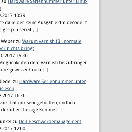
s
zu
Hardware Seriennummer unter Linux
n
2.2017 10:39
 da leider keine Ausgab e dmidecode -t
gre p -i serial [...]
l Weber
zu
Warum varnish für normale
er nichts bringt
10.2017 19:36
 Möglichkeiten dem Varn ish beizubringen
tenz gewisser Cooki [...]
Riedel
zu
Hardware Seriennummer unter
uslesen
07.2017 16:30
ank, hat mir sehr geho lfen, endlich
 der über flüssige Komme [...]
Kunkel
zu
Dell Beschwerdemanagement
2.2017 12:00