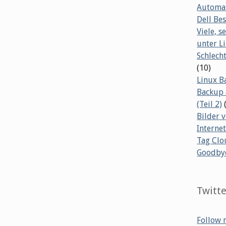
Automat
Dell B
Viele, s
unter L
Schlech
(10)
Linux B
Backup 
(Teil 2)
Bilder 
Internet
Tag Clo
Goodby
Twitt
Follow 