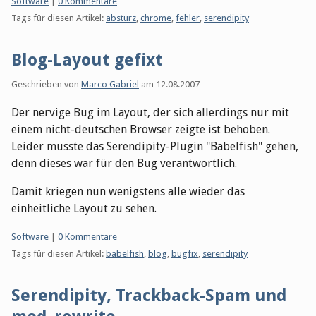
Kategorien:
Software
|
0 Kommentare
Tags für diesen Artikel:
absturz
,
chrome
,
fehler
,
serendipity
Blog-Layout gefixt
Geschrieben von
Marco Gabriel
am
12.08.2007
Der nervige Bug im Layout, der sich allerdings nur mit
einem nicht-deutschen Browser zeigte ist behoben.
Leider musste das Serendipity-Plugin "Babelfish" gehen,
denn dieses war für den Bug verantwortlich.
Damit kriegen nun wenigstens alle wieder das
einheitliche Layout zu sehen.
Kategorien:
Software
|
0 Kommentare
Tags für diesen Artikel:
babelfish
,
blog
,
bugfix
,
serendipity
Serendipity, Trackback-Spam und