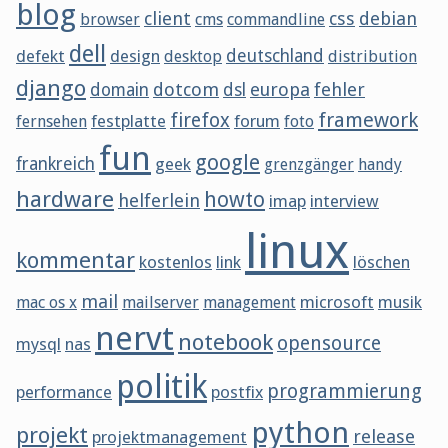
blog
client
css
debian
browser
cms
commandline
dell
defekt
design
deutschland
desktop
distribution
django
dotcom
europa
fehler
domain
dsl
framework
firefox
festplatte
forum
fernsehen
foto
fun
google
frankreich
geek
grenzgänger
handy
hardware
howto
helferlein
imap
interview
linux
kommentar
kostenlos
link
löschen
mail
microsoft
musik
mac os x
mailserver
management
nervt
notebook
opensource
mysql
nas
politik
programmierung
performance
postfix
python
projekt
release
projektmanagement