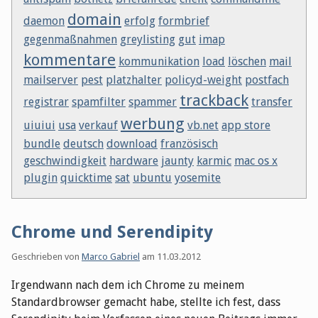
domain
daemon
erfolg
formbrief
gegenmaßnahmen
greylisting
gut
imap
kommentare
kommunikation
load
löschen
mail
mailserver
pest
platzhalter
policyd-weight
postfach
trackback
registrar
spamfilter
spammer
transfer
werbung
uiuiui
usa
verkauf
vb.net
app store
bundle
deutsch
download
französisch
geschwindigkeit
hardware
jaunty
karmic
mac os x
plugin
quicktime
sat
ubuntu
yosemite
Chrome und Serendipity
Geschrieben von
Marco Gabriel
am
11.03.2012
Irgendwann nach dem ich Chrome zu meinem
Standardbrowser gemacht habe, stellte ich fest, dass