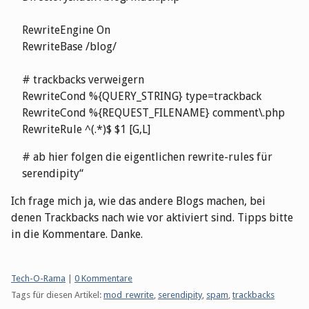
RewriteEngine On
RewriteBase /blog/
# trackbacks verweigern
RewriteCond %{QUERY_STRING} type=trackback
RewriteCond %{REQUEST_FILENAME} comment\.php
RewriteRule ^(.*)$ $1 [G,L]
# ab hier folgen die eigentlichen rewrite-rules für
serendipity
Ich frage mich ja, wie das andere Blogs machen, bei
denen Trackbacks nach wie vor aktiviert sind. Tipps bitte
in die Kommentare. Danke.
Kategorien:
Tech-O-Rama
|
0 Kommentare
Tags für diesen Artikel:
mod_rewrite
,
serendipity
,
spam
,
trackbacks