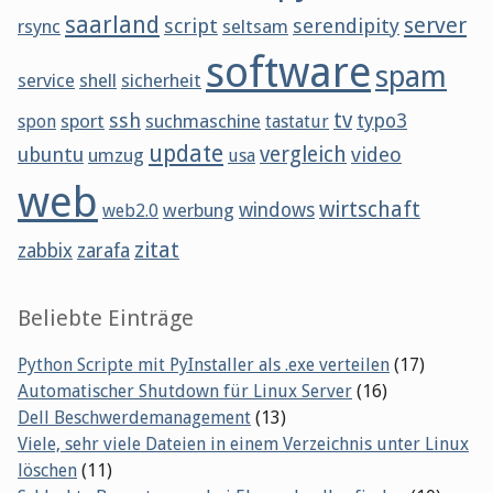
saarland
server
script
serendipity
rsync
seltsam
software
spam
service
shell
sicherheit
tv
ssh
sport
suchmaschine
typo3
spon
tastatur
update
vergleich
ubuntu
video
umzug
usa
web
wirtschaft
werbung
windows
web2.0
zitat
zabbix
zarafa
Beliebte Einträge
Python Scripte mit PyInstaller als .exe verteilen
(17)
Automatischer Shutdown für Linux Server
(16)
Dell Beschwerdemanagement
(13)
Viele, sehr viele Dateien in einem Verzeichnis unter Linux
löschen
(11)