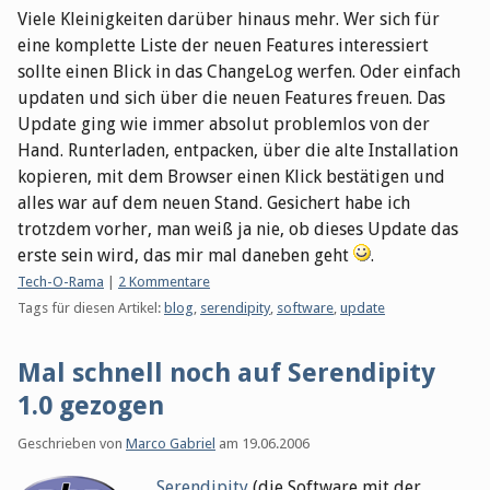
Viele Kleinigkeiten darüber hinaus mehr. Wer sich für
eine komplette Liste der neuen Features interessiert
sollte einen Blick in das ChangeLog werfen. Oder einfach
updaten und sich über die neuen Features freuen. Das
Update ging wie immer absolut problemlos von der
Hand. Runterladen, entpacken, über die alte Installation
kopieren, mit dem Browser einen Klick bestätigen und
alles war auf dem neuen Stand. Gesichert habe ich
trotzdem vorher, man weiß ja nie, ob dieses Update das
erste sein wird, das mir mal daneben geht
.
Kategorien:
Tech-O-Rama
|
2 Kommentare
Tags für diesen Artikel:
blog
,
serendipity
,
software
,
update
Mal schnell noch auf Serendipity
1.0 gezogen
Geschrieben von
Marco Gabriel
am
19.06.2006
Serendipity
(die Software mit der