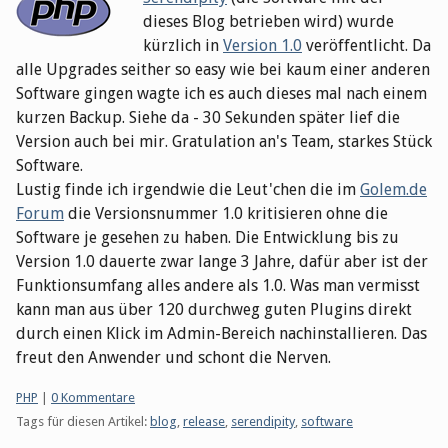
dieses Blog betrieben wird) wurde
kürzlich in
Version 1.0
veröffentlicht. Da
alle Upgrades seither so easy wie bei kaum einer anderen
Software gingen wagte ich es auch dieses mal nach einem
kurzen Backup. Siehe da - 30 Sekunden später lief die
Version auch bei mir. Gratulation an's Team, starkes Stück
Software.
Lustig finde ich irgendwie die Leut'chen die im
Golem.de
Forum
die Versionsnummer 1.0 kritisieren ohne die
Software je gesehen zu haben. Die Entwicklung bis zu
Version 1.0 dauerte zwar lange 3 Jahre, dafür aber ist der
Funktionsumfang alles andere als 1.0. Was man vermisst
kann man aus über 120 durchweg guten Plugins direkt
durch einen Klick im Admin-Bereich nachinstallieren. Das
freut den Anwender und schont die Nerven.
Kategorien:
PHP
|
0 Kommentare
Tags für diesen Artikel:
blog
,
release
,
serendipity
,
software