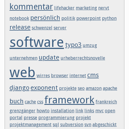
kommentar
lifehacker
marketing
nervt
persönlich
notebook
politik
powerpoint
python
release
schwenzel
server
software
typo3
umzug
update
unternehmen
urheberrechtsnovelle
web
cms
wirres
browser
internet
django
exponent
projekte
seo
amazon
apache
framework
buch
cache
css
frankreich
grenzgänger
howto
installation
link
links
mvc
open
portal
presse
programmierung
projekt
projektmanagement
sql
subversion
svn
abgeschickt