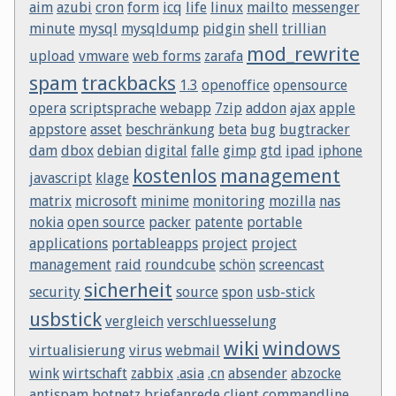
aim
azubi
cron
form
icq
life
linux
mailto
messenger
minute
mysql
mysqldump
pidgin
shell
trillian
mod_rewrite
upload
vmware
web forms
zarafa
spam
trackbacks
1.3
openoffice
opensource
opera
scriptsprache
webapp
7zip
addon
ajax
apple
appstore
asset
beschränkung
beta
bug
bugtracker
dam
dbox
debian
digital
falle
gimp
gtd
ipad
iphone
kostenlos
management
javascript
klage
matrix
microsoft
minime
monitoring
mozilla
nas
nokia
open source
packer
patente
portable
applications
portableapps
project
project
management
raid
roundcube
schön
screencast
sicherheit
security
source
spon
usb-stick
usbstick
vergleich
verschluesselung
wiki
windows
virtualisierung
virus
webmail
wink
wirtschaft
zabbix
.asia
.cn
absender
abzocke
antispam
botnetz
briefanrede
client
commandline