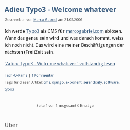
Adieu Typo3 - Welcome whatever
Geschrieben von
Marco Gabriel
am
21.05.2006
Ich werde
Typo3
als CMS für
marcogabriel.com
ablösen.
Wann das genau sein wird und was danach kommt, weiss
ich noch nicht. Das wird eine meiner Beschäftigungen der
nächsten (Frei)Zeit sein.
"Adieu Typo3 - Welcome whatever" vollständig lesen
Kategorien:
Tech-O-Rama
|
1 Kommentar
Tags für diesen Artikel:
cms
,
django
,
exponent
,
serendipity
,
software
,
typo3
Pagination
Seite 1 von 1, insgesamt 6 Einträge
Seitenleiste
Über