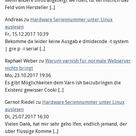
Wenn andere Infos angezeigt we rden, ist vermutlich das
Feld vom Hersteller [...]
Andreas
zu
Hardware Seriennummer unter Linux
auslesen
Fr, 15.12.2017 10:39
Bekomme da leider keine Ausgab e dmidecode -t system
| gre p -i serial [...]
Raphael Weber
zu
Warum varnish für normale Webserver
nichts bringt
Mo, 23.10.2017 19:36
Es gibt Möglichkeiten dem Varn ish beizubringen die
Existenz gewisser Cooki [...]
Gernot Riedel
zu
Hardware Seriennummer unter Linux
auslesen
Di, 25.07.2017 16:30
Vielen Dank, hat mir sehr geho lfen, endlich jemand, der
über flüssige Komme [...]