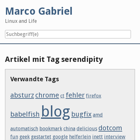
Skip
Marco Gabriel
to
content
Linux and Life
Artikel mit Tag serendipity
Verwandte Tags
absturz
chrome
fehler
ct
firefox
blog
babelfish
bugfix
amd
dotcom
automatisch
bookmark
china
delicious
fun
geek
gestartet
google
helferlein
inett
interview