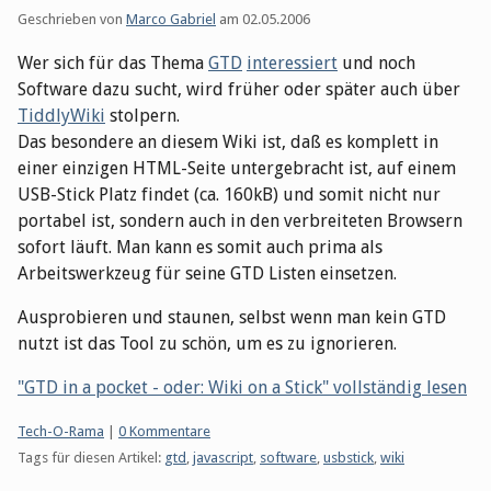
Geschrieben von
Marco Gabriel
am
02.05.2006
Wer sich für das Thema
GTD
interessiert
und noch
Software dazu sucht, wird früher oder später auch über
TiddlyWiki
stolpern.
Das besondere an diesem Wiki ist, daß es komplett in
einer einzigen HTML-Seite untergebracht ist, auf einem
USB-Stick Platz findet (ca. 160kB) und somit nicht nur
portabel ist, sondern auch in den verbreiteten Browsern
sofort läuft. Man kann es somit auch prima als
Arbeitswerkzeug für seine GTD Listen einsetzen.
Ausprobieren und staunen, selbst wenn man kein GTD
nutzt ist das Tool zu schön, um es zu ignorieren.
"GTD in a pocket - oder: Wiki on a Stick" vollständig lesen
Kategorien:
Tech-O-Rama
|
0 Kommentare
Tags für diesen Artikel:
gtd
,
javascript
,
software
,
usbstick
,
wiki