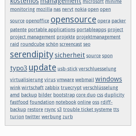
kostenlos
management
microsoft
minime
monitoring
mozilla
nas
nervt
nokia
open
open
opensource
source
openoffice
opera
packer
patente
portable applications
portableapps
project
project management
projekte
projektmanagement
raid
roundcube
schön
screencast
seo
serendipity
sicherheit
source
spon
update
typo3
usb-stick
verschluesselung
windows
virtualisierung
virus
vmware
webmail
wink
wirtschaft
zabbix
truecrypt
verschlüsselung
amd
backup
bilder
bootstrap
core duo
css
duplicity
fastfood
foundation
notebook
online
oss
rdiff-
backup
restore
rsync
s3
trouble ticket systeme
tts
turion
twitter
werbung
zurb