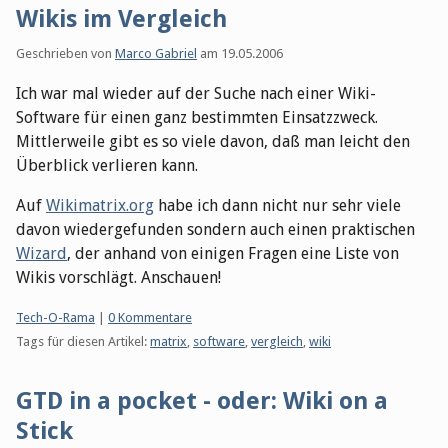
Wikis im Vergleich
Geschrieben von
Marco Gabriel
am
19.05.2006
Ich war mal wieder auf der Suche nach einer Wiki-
Software für einen ganz bestimmten Einsatzzweck.
Mittlerweile gibt es so viele davon, daß man leicht den
Überblick verlieren kann.
Auf
Wikimatrix.org
habe ich dann nicht nur sehr viele
davon wiedergefunden sondern auch einen praktischen
Wizard
, der anhand von einigen Fragen eine Liste von
Wikis vorschlägt. Anschauen!
Kategorien:
Tech-O-Rama
|
0 Kommentare
Tags für diesen Artikel:
matrix
,
software
,
vergleich
,
wiki
GTD in a pocket - oder: Wiki on a
Stick