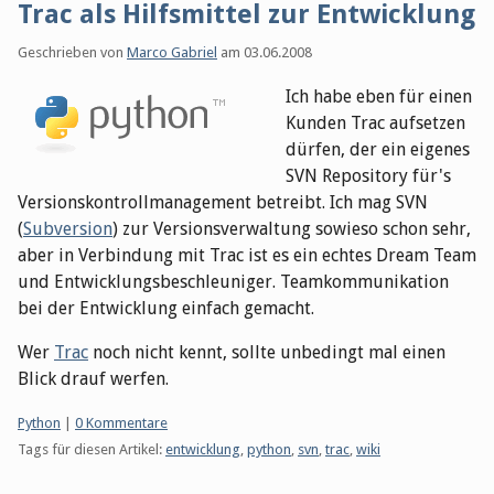
Trac als Hilfsmittel zur Entwicklung
Geschrieben von
Marco Gabriel
am
03.06.2008
Ich habe eben für einen
Kunden Trac aufsetzen
dürfen, der ein eigenes
SVN Repository für's
Versionskontrollmanagement betreibt. Ich mag SVN
(
Subversion
) zur Versionsverwaltung sowieso schon sehr,
aber in Verbindung mit Trac ist es ein echtes Dream Team
und Entwicklungsbeschleuniger. Teamkommunikation
bei der Entwicklung einfach gemacht.
Wer
Trac
noch nicht kennt, sollte unbedingt mal einen
Blick drauf werfen.
Kategorien:
Python
|
0 Kommentare
Tags für diesen Artikel:
entwicklung
,
python
,
svn
,
trac
,
wiki