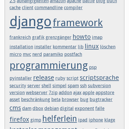
2.5
abhängigkeiten
amazon
apache
battle
blog
buch
cache
client
commandline
compiler
django
framework
howto
frankreich
grafik
grenzgänger
imap
linux
installation
installer
kommentar
lib
löschen
micro
mvc
nerd
paramiko
postfach
programmierung
psp
release
scriptsprache
pyinstaller
ruby
script
security
server
shell
simpel
spam
ssh
subversion
version
webserver
7zip
addon
ajax
apple
appstore
asset
beschränkung
beta
browser
bug
bugtracker
cms
dam
dbox
debian
digital
exponent
falle
helferlein
firefox
gimp
ipad
iphone
klage