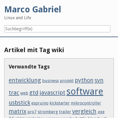
Skip
Marco Gabriel
to
content
Linux and Life
Artikel mit Tag wiki
Verwandte Tags
entwicklung
python
svn
business
projekt
software
trac
gtd
javascript
web
usbstick
espruino
kickstarter
mikrocontroller
matrix
vergleich
pro7
stromberg
trailer
.exe