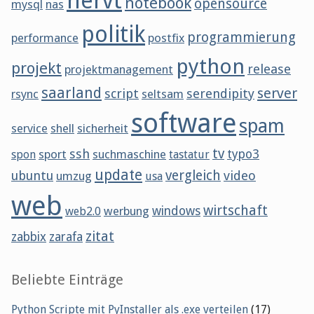
nervt
notebook
opensource
mysql
nas
politik
programmierung
performance
postfix
python
projekt
release
projektmanagement
saarland
server
script
serendipity
rsync
seltsam
software
spam
service
shell
sicherheit
tv
ssh
sport
suchmaschine
typo3
spon
tastatur
update
vergleich
ubuntu
video
umzug
usa
web
wirtschaft
werbung
windows
web2.0
zitat
zabbix
zarafa
Beliebte Einträge
Python Scripte mit PyInstaller als .exe verteilen
(17)