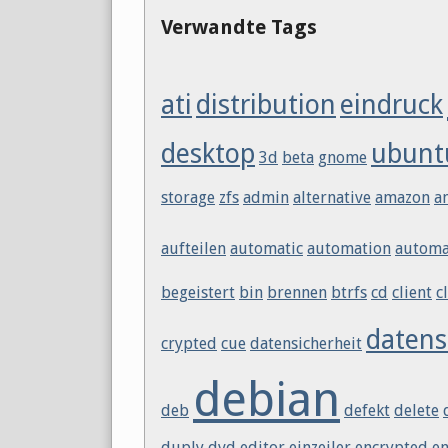
Verwandte Tags
ati
distribution
eindruck
desktop
ubunt
3d
beta
gnome
storage
zfs
admin
alternative
amazon
a
aufteilen
automatic
automation
automa
begeistert
bin
brennen
btrfs
cd
client
c
datens
crypted
cue
datensicherheit
debian
deb
defekt
delete
duply
dvd
editor
einzeiler
encrypted
en