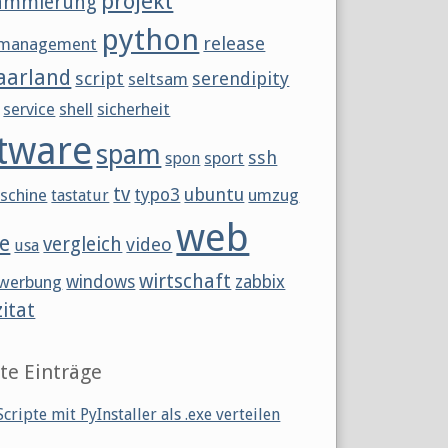
projekt
ammierung
python
release
tmanagement
aarland
script
serendipity
seltsam
service
shell
sicherheit
tware
spam
ssh
sport
spon
tv
ubuntu
schine
typo3
umzug
tastatur
web
e
vergleich
video
usa
wirtschaft
werbung
windows
zabbix
zitat
te Einträge
cripte mit PyInstaller als .exe verteilen