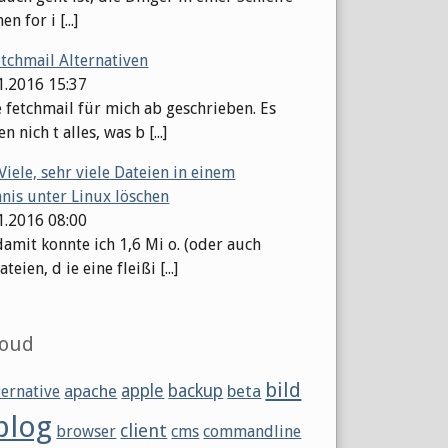
en for i [...]
etchmail Alternativen
11.2016 15:37
e fetchmail für mich ab geschrieben. Es
n nich t alles, was b [...]
Viele, sehr viele Dateien in einem
hnis unter Linux löschen
11.2016 08:00
damit konnte ich 1,6 Mi o. (oder auch
eien, d ie eine fleißi [...]
loud
bild
apache
apple
backup
beta
ternative
blog
client
browser
cms
commandline