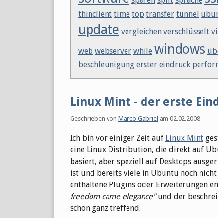
sparen
split
sprache
thinclient
time
top
transfer
tunnel
ubu
update
vergleichen
verschlüsselt
vi
windows
web
webserver
while
üb
beschleunigung
erster eindruck
perfor
Linux Mint - der erste Ein
Geschrieben von
Marco Gabriel
am
02.02.2008
Ich bin vor einiger Zeit auf
Linux Mint
ges
eine Linux Distribution, die direkt auf U
basiert, aber speziell auf Desktops ausger
ist und bereits viele in Ubuntu noch nicht
enthaltene Plugins oder Erweiterungen ent
freedom came elegance"
und der beschrei
schon ganz treffend.