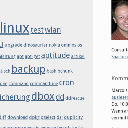
linux
test
wlan
u
upgrade
dinosaurier
nokia
omnios
os
Consult
aptitude
nleitung
apt
apt-get
artikel
Saarbrü
backup
tisch
bash
bchunk
Komm
cron
lone
command
commandline
Marco
z
dbox
icherung
dd
auslese
ddrescue
Do, 10.
Wenn an
diff
download
dpkg
dselect
dsl
duplicity
vermutli
egiesparen
energie
externe festplatte
fat