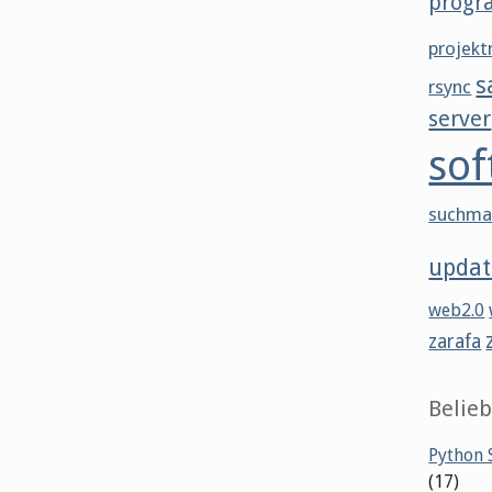
progr
projek
s
rsync
server
sof
suchma
updat
web2.0
zarafa
Belieb
Python S
(17)