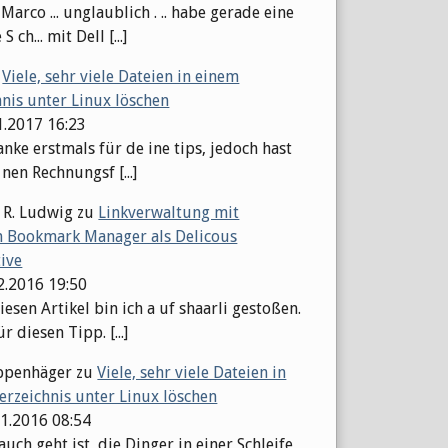
arco ... unglaublich . .. habe gerade eine
S ch... mit Dell [...]
u
Viele, sehr viele Dateien in einem
hnis unter Linux löschen
1.2017 16:23
nke erstmals für de ine tips, jedoch hast
 nen Rechnungsf [...]
 R. Ludwig
zu
Linkverwaltung mit
 Bookmark Manager als Delicous
tive
12.2016 19:50
esen Artikel bin ich a uf shaarli gestoßen.
r diesen Tipp. [...]
ppenhäger
zu
Viele, sehr viele Dateien in
erzeichnis unter Linux löschen
11.2016 08:54
auch geht ist, die Dinger in einer Schleife