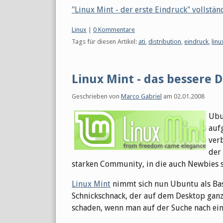
"Linux Mint - der erste Eindruck" vollstän
Kategorien:
Linux
|
0 Kommentare
Tags für diesen Artikel:
ati
,
distribution
,
eindruck
,
linu
Linux Mint - das bessere
Geschrieben von
Marco Gabriel
am
02.01.2008
Ubu
auf
verb
der
starken Community, in die auch Newbies s
Linux Mint
nimmt sich nun Ubuntu als Basi
Schnickschnack, der auf dem Desktop ganz 
schaden, wenn man auf der Suche nach ein