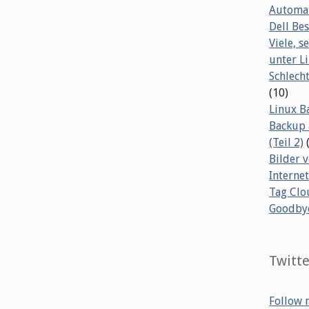
Automat
Dell B
Viele, s
unter L
Schlech
(10)
Linux B
Backup 
(Teil 2)
Bilder 
Internet
Tag Clo
Goodby
Twitt
Follow 