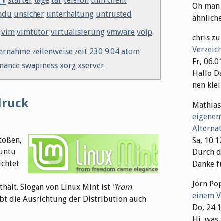
starter
tage
tar
telefon
thin client
Oh man M
ndu
unsicher
unterhaltung
untrusted
ähnliche 
vim
vimtutor
virtualisierung
vmware
voip
chris
z
Verzeic
ernahme
zeilenweise
zeit
230
9.04
atom
Fr, 06.0
mance
swapiness
xorg
xserver
Hallo Da
nen klei
druck
Mathias
eigenem
Alterna
toßen,
Sa, 10.
buntu
Durch di
ichtet
Danke fü
Jörn Po
hält. Slogan von Linux Mint ist
"from
einem V
bt die Ausrichtung der Distribution auch
Do, 24.
Hi, was 