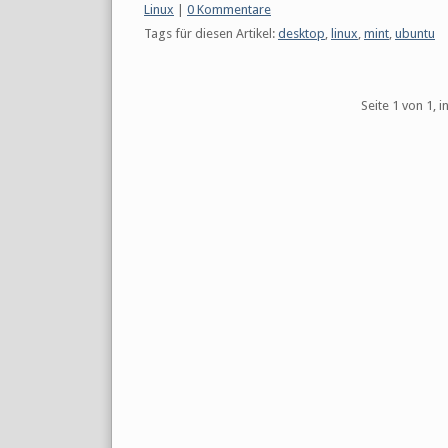
Kategorien:
Linux
|
0 Kommentare
Tags für diesen Artikel:
desktop
,
linux
,
mint
,
ubuntu
Pagination
Seite 1 von 1, 