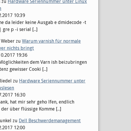
s
zu
Hardware Seriennummer unter Linux
n
2.2017 10:39
 da leider keine Ausgab e dmidecode -t
gre p -i serial [...]
l Weber
zu
Warum varnish für normale
er nichts bringt
10.2017 19:36
 Möglichkeiten dem Varn ish beizubringen
tenz gewisser Cooki [...]
Riedel
zu
Hardware Seriennummer unter
uslesen
07.2017 16:30
ank, hat mir sehr geho lfen, endlich
 der über flüssige Komme [...]
Kunkel
zu
Dell Beschwerdemanagement
2.2017 12:00