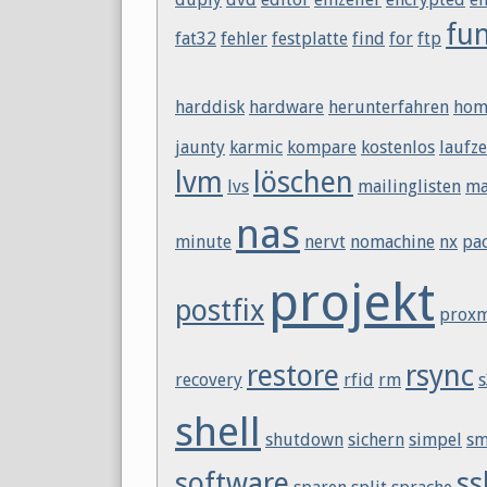
fu
fat32
fehler
festplatte
find
for
ftp
harddisk
hardware
herunterfahren
hom
jaunty
karmic
kompare
kostenlos
laufze
lvm
löschen
lvs
mailinglisten
ma
nas
minute
nervt
nomachine
nx
pa
projekt
postfix
prox
restore
rsync
recovery
rfid
rm
s
shell
shutdown
sichern
simpel
sm
software
ss