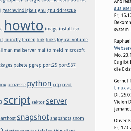
Andrea
n
auslese
geschwindigkeit
gnu
gnu ddrescue
Fr, 15.1
howto
Bekomme
e
image
install
iso
system | 
it
launchy
lernen
link
links
logical volume
Raphae
Webserv
ilman
mailserver
mailto
meld
microsoft
Mo, 23.
Es gibt
ckages
pakete
pgrep
port25
port587
die Exis
Gernot 
python
mox
prozesse
rdp
read
Linux a
Di, 25.
script
server
Vielen D
3
sektor
jemand,
snapshot
arthost
snapshots
snom
Oliver 
Fr, 17.0
h