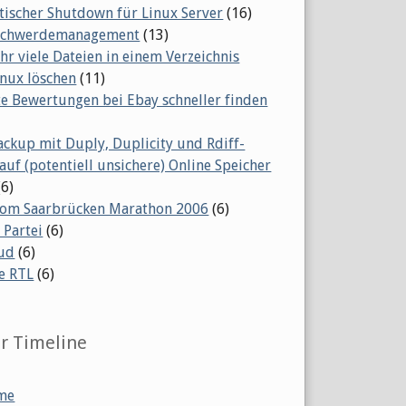
ischer Shutdown für Linux Server
(16)
eschwerdemanagement
(13)
ehr viele Dateien in einem Verzeichnis
inux löschen
(11)
te Bewertungen bei Ebay schneller finden
ackup mit Duply, Duplicity und Rdiff-
auf (potentiell unsichere) Online Speicher
(6)
vom Saarbrücken Marathon 2006
(6)
 Partei
(6)
ud
(6)
e RTL
(6)
er Timeline
me