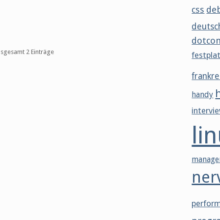
css
de
deutsc
dotco
insgesamt 2 Einträge
festpla
frankre
handy
intervi
li
manage
ner
perfor