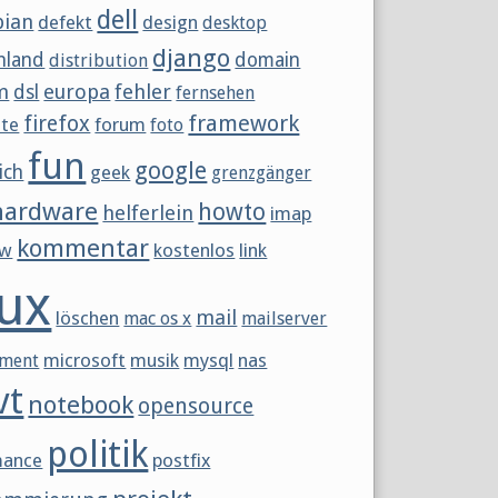
dell
bian
defekt
design
desktop
django
hland
domain
distribution
m
europa
fehler
dsl
fernsehen
framework
firefox
tte
forum
foto
fun
google
ich
geek
grenzgänger
hardware
howto
helferlein
imap
kommentar
ew
kostenlos
link
nux
mail
löschen
mac os x
mailserver
microsoft
musik
mysql
nas
ment
vt
notebook
opensource
politik
mance
postfix