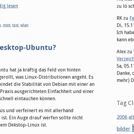
dig lesen
zu lö sch
RK
zu
F
Di, 15.
x
,
mint
,
test
,
wlan
Ich hab
kann ebe
 Desktop-Ubuntu?
Alex
zu
Verzeic
Sa, 05.
ntu hat ja kräftig das Feld von hinten
Danke, 
gerollt, was Linux-Distributionen angeht. Es
mehr) Dat
indet die Stabilität von Debian mit einer an
 Praxis ausgerichteten Einfachheit und einer
chnell eintauchen können.
Tag C
s und verfeinert es mit allerhand
2006
al
ist. Ein Auge drauf werfen sollte nicht
em Dekstop-Linux ist.
bilder