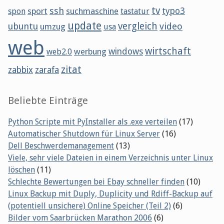
tv
ssh
sport
suchmaschine
typo3
spon
tastatur
update
vergleich
ubuntu
video
umzug
usa
web
wirtschaft
werbung
windows
web2.0
zitat
zabbix
zarafa
Beliebte Einträge
Python Scripte mit PyInstaller als .exe verteilen
(17)
Automatischer Shutdown für Linux Server
(16)
Dell Beschwerdemanagement
(13)
Viele, sehr viele Dateien in einem Verzeichnis unter Linux
löschen
(11)
Schlechte Bewertungen bei Ebay schneller finden
(10)
Linux Backup mit Duply, Duplicity und Rdiff-Backup auf
(potentiell unsichere) Online Speicher (Teil 2)
(6)
Bilder vom Saarbrücken Marathon 2006
(6)