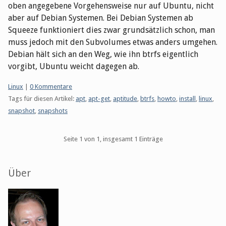
oben angegebene Vorgehensweise nur auf Ubuntu, nicht
aber auf Debian Systemen. Bei Debian Systemen ab
Squeeze funktioniert dies zwar grundsätzlich schon, man
muss jedoch mit den Subvolumes etwas anders umgehen.
Debian hält sich an den Weg, wie ihn btrfs eigentlich
vorgibt, Ubuntu weicht dagegen ab.
Kategorien:
Linux
|
0 Kommentare
Tags für diesen Artikel:
apt
,
apt-get
,
aptitude
,
btrfs
,
howto
,
install
,
linux
,
snapshot
,
snapshots
Pagination
Seite 1 von 1, insgesamt 1 Einträge
Seitenleiste
Über