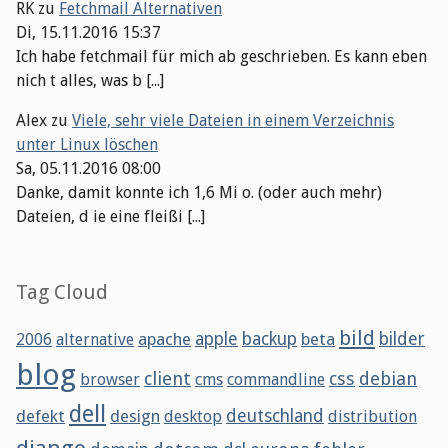
RK
zu
Fetchmail Alternativen
Di, 15.11.2016 15:37
Ich habe fetchmail für mich ab geschrieben. Es kann eben
nich t alles, was b [...]
Alex
zu
Viele, sehr viele Dateien in einem Verzeichnis
unter Linux löschen
Sa, 05.11.2016 08:00
Danke, damit konnte ich 1,6 Mi o. (oder auch mehr)
Dateien, d ie eine fleißi [...]
Tag Cloud
bild
apache
apple
backup
beta
bilder
2006
alternative
blog
client
css
debian
browser
cms
commandline
dell
defekt
design
deutschland
desktop
distribution
django