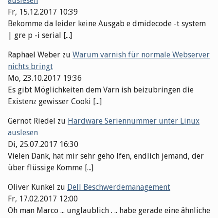
auslesen
Fr, 15.12.2017 10:39
Bekomme da leider keine Ausgab e dmidecode -t system
| gre p -i serial [...]
Raphael Weber
zu
Warum varnish für normale Webserver
nichts bringt
Mo, 23.10.2017 19:36
Es gibt Möglichkeiten dem Varn ish beizubringen die
Existenz gewisser Cooki [...]
Gernot Riedel
zu
Hardware Seriennummer unter Linux
auslesen
Di, 25.07.2017 16:30
Vielen Dank, hat mir sehr geho lfen, endlich jemand, der
über flüssige Komme [...]
Oliver Kunkel
zu
Dell Beschwerdemanagement
Fr, 17.02.2017 12:00
Oh man Marco ... unglaublich . .. habe gerade eine ähnliche