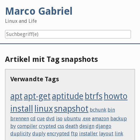
Skip
Marco Gabriel
to
content
Linux and Life
Artikel mit Tag snapshots
Verwandte Tags
apt
apt-get
aptitude
btrfs
howto
install
linux
snapshot
bchunk
bin
brennen
cd
cue
dvd
iso
ubuntu
.exe
amazon
backup
by
compiler
crypted
css
death
design
django
duplicity
duply
encrypted
ftp
installer
layout
link