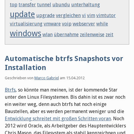
top
transfer
tunnel
ubundu
unterhaltung
update
upgrade
vergleichen
vi
vim
vimtutor
virtualisierung
vmware
voip
webserver
while
windows
wlan
übernahme
zeilenweise
zeit
Automatische btrfs Snapshots vor
Installation
Geschrieben von
Marco Gabriel
am
15.04.2012
Btrfs
, so könnte man meinen, ist der kommende Star
unter den Linux Filesystemen. Bis dahin ist es zwar noch
ein weiter weg, denn auch btrfs hat noch einige
Baustellen, aber es werden permanent weniger und die
Entwicklung schreitet mit großen Schritten voran
. Noch
2012 wird Oracle, als Arbeitgeber des Hauptentwicklers
Chris Mason, das Filesystem als stabil kennzeichnen und