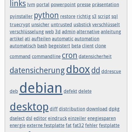
links
lvm
portal
powerpoint
presse
präsentation
python
pyinstaller
restore
richtig
s3
script
sql
truecrypt
unsicher
untrusted
usbstick
verschlüsselt
verschlüsselung
web
3d
admin
alternative
anleitung
artikel
ati
aufteilen
automatic
automation
automatisch
bash
begeistert
beta
client
clone
cron
command
commandline
datensicherheit
dbox
datensicherung
dd
ddrescue
debian
deb
defekt
delete
desktop
diff
distribution
download
dpkg
dselect
dsl
editor
eindruck
einzeiler
enegiesparen
energie
externe festplatte
fat
fat32
fehler
festplatte