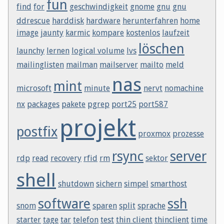
fun
find
for
geschwindigkeit
gnome
gnu
gnu
ddrescue
harddisk
hardware
herunterfahren
home
image
jaunty
karmic
kompare
kostenlos
laufzeit
löschen
launchy
lernen
logical volume
lvs
mailinglisten
mailman
mailserver
mailto
meld
nas
mint
microsoft
minute
nervt
nomachine
nx
packages
pakete
pgrep
port25
port587
projekt
postfix
proxmox
prozesse
rsync
server
rdp
read
recovery
rfid
rm
sektor
shell
shutdown
sichern
simpel
smarthost
software
ssh
snom
sparen
split
sprache
starter
tage
tar
telefon
test
thin client
thinclient
time