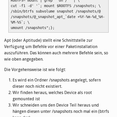
ROOTFS=`mount | grep ' on / ' | \

cut -f1 -d' '`; mount $ROOTFS /snapshots; \

/sbin/btrfs subvolume snapshot /snapshots/@ 
/snapshots/@_snapshot_apt_`date +%Y-%m-%d_%H-
%M-%S`; \

Apt (oder Aptitude) stellt eine Schnittstelle zur
Verfügung um Befehle vor einer Paketinstallation
auszuführen. Das können auch mehrere Befehle sein, so
wie oben angegeben.
Die Vorgehensweise ist wie folgt:
Es wird ein Ordner /snapshots angelegt, sofern
dieser noch nicht existiert.
Wir finden heraus, welches Device als root
gemounted ist
Wir schneiden uns den Device Teil heraus und
hängen diesen unter /snapshots noch mal ein (btrfs