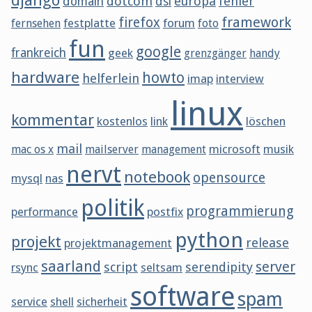
dotcom
europa
fehler
domain
dsl
framework
firefox
festplatte
forum
fernsehen
foto
fun
google
frankreich
geek
grenzgänger
handy
hardware
howto
helferlein
imap
interview
linux
kommentar
kostenlos
link
löschen
mail
microsoft
musik
mac os x
mailserver
management
nervt
notebook
opensource
mysql
nas
politik
programmierung
performance
postfix
python
projekt
release
projektmanagement
saarland
server
script
serendipity
rsync
seltsam
software
spam
service
shell
sicherheit