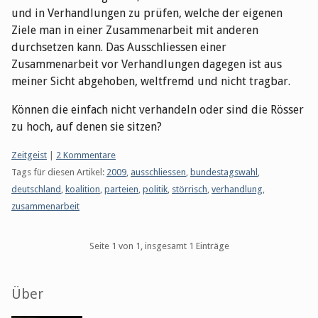
und in Verhandlungen zu prüfen, welche der eigenen
Ziele man in einer Zusammenarbeit mit anderen
durchsetzen kann. Das Ausschliessen einer
Zusammenarbeit vor Verhandlungen dagegen ist aus
meiner Sicht abgehoben, weltfremd und nicht tragbar.
Können die einfach nicht verhandeln oder sind die Rösser
zu hoch, auf denen sie sitzen?
Kategorien:
Zeitgeist
|
2 Kommentare
Tags für diesen Artikel:
2009
,
ausschliessen
,
bundestagswahl
,
deutschland
,
koalition
,
parteien
,
politik
,
störrisch
,
verhandlung
,
zusammenarbeit
Pagination
Seite 1 von 1, insgesamt 1 Einträge
Seitenleiste
Über