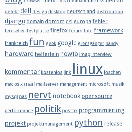
client
css
debian
browser
cms
commandline
dell
defekt
design
deutschland
desktop
distribution
django
dotcom
europa
fehler
domain
dsl
framework
firefox
festplatte
forum
fernsehen
foto
fun
google
frankreich
geek
grenzgänger
handy
hardware
howto
helferlein
imap
interview
linux
kommentar
kostenlos
link
löschen
mail
microsoft
musik
mac os x
mailserver
management
nervt
notebook
opensource
mysql
nas
politik
programmierung
performance
postfix
python
projekt
release
projektmanagement