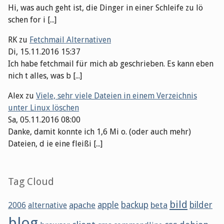
Hi, was auch geht ist, die Dinger in einer Schleife zu lö
schen for i [...]
RK
zu
Fetchmail Alternativen
Di, 15.11.2016 15:37
Ich habe fetchmail für mich ab geschrieben. Es kann eben
nich t alles, was b [...]
Alex
zu
Viele, sehr viele Dateien in einem Verzeichnis
unter Linux löschen
Sa, 05.11.2016 08:00
Danke, damit konnte ich 1,6 Mi o. (oder auch mehr)
Dateien, d ie eine fleißi [...]
Tag Cloud
bild
apache
apple
backup
beta
bilder
2006
alternative
blog