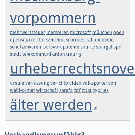
vorpommern
mehrwertsteuer
memoiren
microsoft
münchen
open
opensource
rfid
saarland
schröder
schünemann
schützenverein
softwarepatente
source
spargel
spd
stadt
telekommunikation
traurig
urheberrechtsnove
ursula
verfassung
verichip
video
volkspartei
von
wahl-o-mat
wirtschaft
zarafa
zdf
zitat
zypries
älter werden
öl