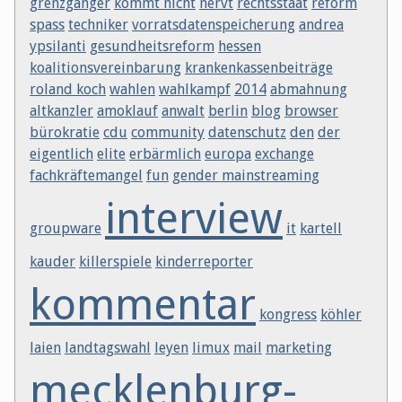
grenzgänger
kommt nicht
nervt
rechtsstaat
reform
spass
techniker
vorratsdatenspeicherung
andrea
ypsilanti
gesundheitsreform
hessen
koalitionsvereinbarung
krankenkassenbeiträge
roland koch
wahlen
wahlkampf
2014
abmahnung
altkanzler
amoklauf
anwalt
berlin
blog
browser
bürokratie
cdu
community
datenschutz
den
der
eigentlich
elite
erbärmlich
europa
exchange
fachkräftemangel
fun
gender mainstreaming
interview
groupware
it
kartell
kauder
killerspiele
kinderreporter
kommentar
kongress
köhler
laien
landtagswahl
leyen
limux
mail
marketing
mecklenburg-