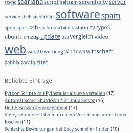
saarland
server
script
serendipity
rsync
seltsam
software
spam
service
shell
sicherheit
tv
ssh
sport
suchmaschine
typo3
spon
tastatur
update
vergleich
ubuntu
video
umzug
usa
web
wirtschaft
werbung
windows
web2.0
zitat
zabbix
zarafa
Beliebte Einträge
Python Scripte mit PyInstaller als .exe verteilen
(17)
Automatischer Shutdown für Linux Server
(16)
Dell Beschwerdemanagement
(13)
Viele, sehr viele Dateien in einem Verzeichnis unter Linux
löschen
(11)
Schlechte Bewertungen bei Ebay schneller finden
(10)