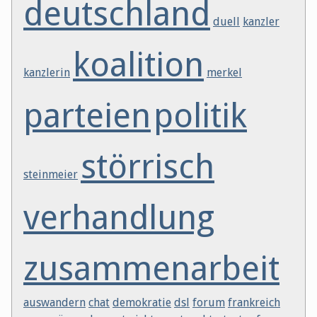
deutschland
duell
kanzler
koalition
kanzlerin
merkel
parteien
politik
störrisch
steinmeier
verhandlung
zusammenarbeit
auswandern
chat
demokratie
dsl
forum
frankreich