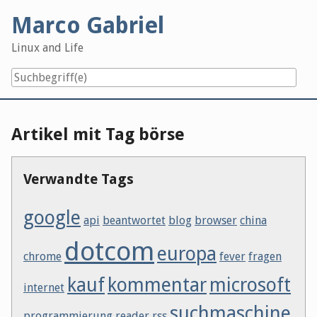
Skip
Marco Gabriel
to
content
Linux and Life
Artikel mit Tag börse
Verwandte Tags
google
api
beantwortet
blog
browser
china
dotcom
europa
chrome
fever
fragen
kauf
kommentar
microsoft
internet
suchmaschine
programmierung
reader
rss