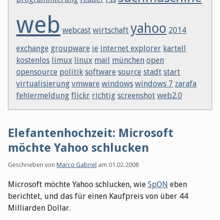
web
yahoo
webcast
wirtschaft
2014
exchange
groupware
ie
internet explorer
kartell
kostenlos
limux
linux
mail
münchen
open
opensource
politik
software
source
stadt
start
virtualisierung
vmware
windows
windows 7
zarafa
fehlermeldung
flickr
richtig
screenshot
web2.0
Elefantenhochzeit: Microsoft
möchte Yahoo schlucken
Geschrieben von
Marco Gabriel
am
01.02.2008
Microsoft möchte Yahoo schlucken, wie
SpON
eben
berichtet, und das für einen Kaufpreis von über 44
Milliarden Dollar.