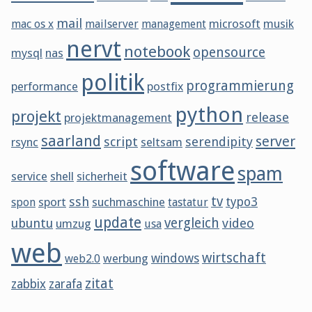
mail
microsoft
musik
mac os x
mailserver
management
nervt
notebook
opensource
mysql
nas
politik
programmierung
performance
postfix
python
projekt
release
projektmanagement
saarland
server
script
serendipity
rsync
seltsam
software
spam
service
shell
sicherheit
tv
ssh
sport
suchmaschine
typo3
spon
tastatur
update
vergleich
ubuntu
video
umzug
usa
web
wirtschaft
werbung
windows
web2.0
zitat
zabbix
zarafa