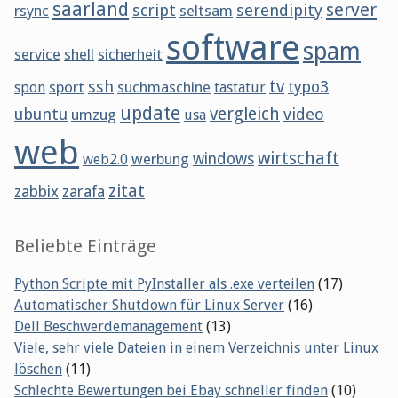
saarland
server
script
serendipity
rsync
seltsam
software
spam
service
shell
sicherheit
tv
ssh
sport
suchmaschine
typo3
spon
tastatur
update
vergleich
ubuntu
video
umzug
usa
web
wirtschaft
werbung
windows
web2.0
zitat
zabbix
zarafa
Beliebte Einträge
Python Scripte mit PyInstaller als .exe verteilen
(17)
Automatischer Shutdown für Linux Server
(16)
Dell Beschwerdemanagement
(13)
Viele, sehr viele Dateien in einem Verzeichnis unter Linux
löschen
(11)
Schlechte Bewertungen bei Ebay schneller finden
(10)