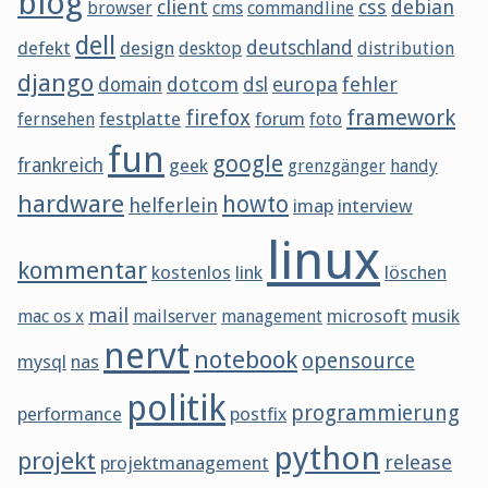
blog
client
css
debian
browser
cms
commandline
dell
defekt
design
deutschland
desktop
distribution
django
dotcom
europa
fehler
domain
dsl
framework
firefox
festplatte
forum
fernsehen
foto
fun
google
frankreich
geek
grenzgänger
handy
hardware
howto
helferlein
imap
interview
linux
kommentar
kostenlos
link
löschen
mail
microsoft
musik
mac os x
mailserver
management
nervt
notebook
opensource
mysql
nas
politik
programmierung
performance
postfix
python
projekt
release
projektmanagement