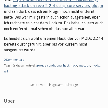
hacking-attack-on-revo-2-2-4-using-core-services-plugin
und sah dort, dass ich ein Plugin noch nicht entfernt
hatte. Das war mir gestern auch schon aufgefallen, aber
ich rechnete es nicht dem Hack zu. Das habe ich jetzt auch
noch entfernt - mal sehen ob das nun alles war.
Es handelt sich wohl um einen Hack, der vor MODx 2.2.14
bereits durchgeführt, aber bis vor kurzem nicht
ausgenutzt wurde.
0 Kommentare
Tags für diesen Artikel:
google conditional hack
,
hack
,
injection
,
modx
,
sql
Pagination
Seite 1 von 1, insgesamt 1 Einträge
Seitenleiste
Über