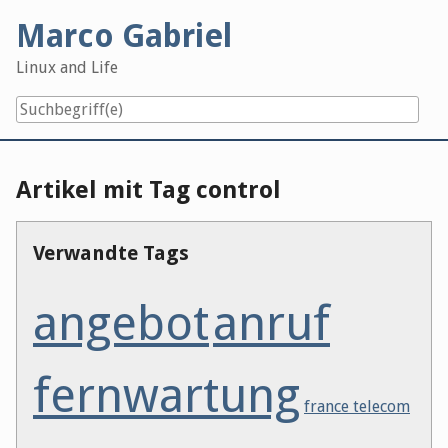
Skip
Marco Gabriel
to
content
Linux and Life
Artikel mit Tag control
Verwandte Tags
angebot
anruf
fernwartung
france telecom