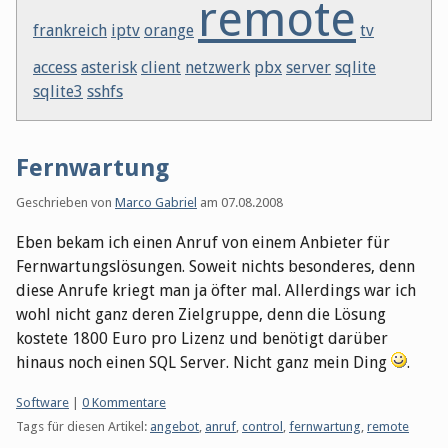
remote
frankreich
iptv
orange
tv
access
asterisk
client
netzwerk
pbx
server
sqlite
sqlite3
sshfs
Fernwartung
Geschrieben von
Marco Gabriel
am
07.08.2008
Eben bekam ich einen Anruf von einem Anbieter für
Fernwartungslösungen. Soweit nichts besonderes, denn
diese Anrufe kriegt man ja öfter mal. Allerdings war ich
wohl nicht ganz deren Zielgruppe, denn die Lösung
kostete 1800 Euro pro Lizenz und benötigt darüber
hinaus noch einen SQL Server. Nicht ganz mein Ding
.
Kategorien:
Software
|
0 Kommentare
Tags für diesen Artikel:
angebot
,
anruf
,
control
,
fernwartung
,
remote