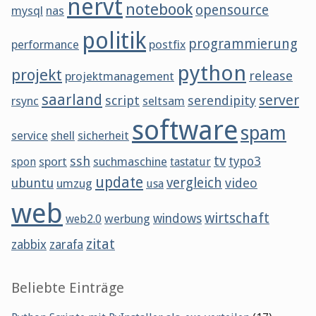
nervt
notebook
opensource
mysql
nas
politik
programmierung
performance
postfix
python
projekt
release
projektmanagement
saarland
server
script
serendipity
rsync
seltsam
software
spam
service
shell
sicherheit
tv
ssh
sport
suchmaschine
typo3
spon
tastatur
update
vergleich
ubuntu
video
umzug
usa
web
wirtschaft
werbung
windows
web2.0
zitat
zabbix
zarafa
Beliebte Einträge