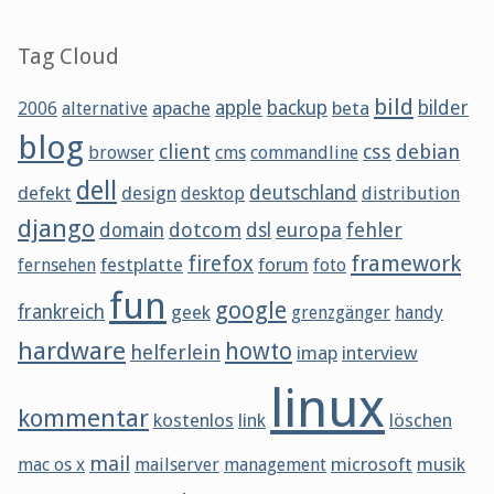
Tag Cloud
bild
apache
apple
backup
beta
bilder
2006
alternative
blog
client
css
debian
browser
cms
commandline
dell
defekt
design
deutschland
desktop
distribution
django
dotcom
europa
fehler
domain
dsl
framework
firefox
festplatte
forum
fernsehen
foto
fun
google
frankreich
geek
grenzgänger
handy
hardware
howto
helferlein
imap
interview
linux
kommentar
kostenlos
link
löschen
mail
microsoft
musik
mac os x
mailserver
management