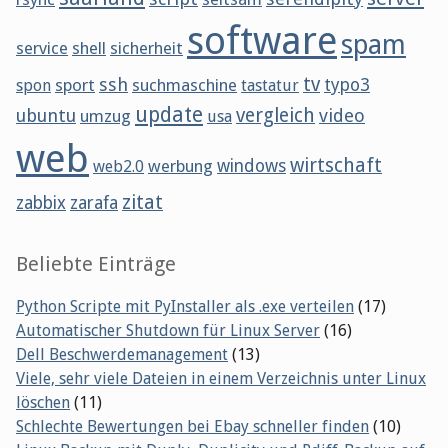
software
spam
service
shell
sicherheit
tv
ssh
sport
suchmaschine
typo3
spon
tastatur
update
vergleich
ubuntu
video
umzug
usa
web
wirtschaft
werbung
windows
web2.0
zitat
zabbix
zarafa
Beliebte Einträge
Python Scripte mit PyInstaller als .exe verteilen
(17)
Automatischer Shutdown für Linux Server
(16)
Dell Beschwerdemanagement
(13)
Viele, sehr viele Dateien in einem Verzeichnis unter Linux
löschen
(11)
Schlechte Bewertungen bei Ebay schneller finden
(10)