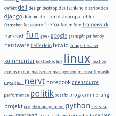
dell
defekt
design
deutschland
desktop
distribution
django
dotcom
europa
fehler
domain
dsl
framework
firefox
festplatte
forum
fernsehen
foto
fun
google
frankreich
geek
grenzgänger
handy
hardware
howto
helferlein
imap
interview
linux
kommentar
kostenlos
link
löschen
mail
microsoft
musik
mac os x
mailserver
management
nervt
notebook
opensource
mysql
nas
politik
programmierung
performance
postfix
python
projekt
release
projektmanagement
saarland
server
script
serendipity
rsync
seltsam