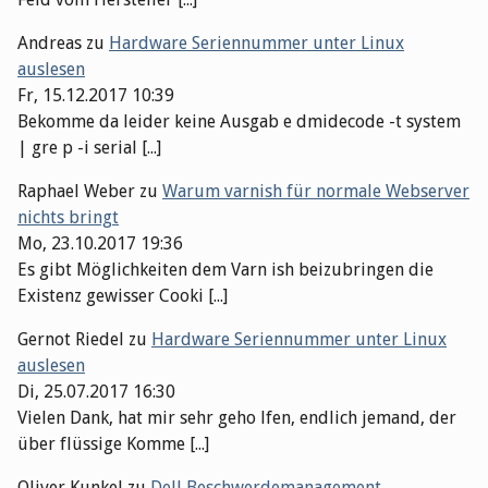
Andreas
zu
Hardware Seriennummer unter Linux
auslesen
Fr, 15.12.2017 10:39
Bekomme da leider keine Ausgab e dmidecode -t system
| gre p -i serial [...]
Raphael Weber
zu
Warum varnish für normale Webserver
nichts bringt
Mo, 23.10.2017 19:36
Es gibt Möglichkeiten dem Varn ish beizubringen die
Existenz gewisser Cooki [...]
Gernot Riedel
zu
Hardware Seriennummer unter Linux
auslesen
Di, 25.07.2017 16:30
Vielen Dank, hat mir sehr geho lfen, endlich jemand, der
über flüssige Komme [...]
Oliver Kunkel
zu
Dell Beschwerdemanagement