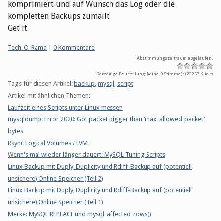
komprimiert und auf Wunsch das Log oder die
kompletten Backups zumailt.
Get it.
Kategorien:
Tech-O-Rama
|
0 Kommentare
Abstimmungszeitraum abgelaufen.
Derzeitige Beurteilung: keine, 0 Stimme(n)
22257 Klicks
Tags für diesen Artikel:
backup
,
mysql
,
script
Artikel mit ähnlichen Themen:
Laufzeit eines Scripts unter Linux messen
mysqldump: Error 2020: Got packet bigger than ‘max_allowed_packet’
bytes
Rsync Logical Volumes / LVM
Wenn's mal wieder länger dauert: MySQL Tuning Scripts
Linux Backup mit Duply, Duplicity und Rdiff-Backup auf (potentiell
unsichere) Online Speicher (Teil 2)
Linux Backup mit Duply, Duplicity und Rdiff-Backup auf (potentiell
unsichere) Online Speicher (Teil 1)
Merke: MySQL REPLACE und mysql_affected_rows()