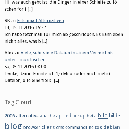
Hi, was auch geht ist, die Dinger in einer Schleife zu lö
schen for i [...]
RK
zu
Fetchmail Alternativen
Di, 15.11.2016 15:37
Ich habe fetchmail für mich ab geschrieben. Es kann eben
nich t alles, was b [...]
Alex
zu
Viele, sehr viele Dateien in einem Verzeichnis
unter Linux löschen
Sa, 05.11.2016 08:00
Danke, damit konnte ich 1,6 Mi o. (oder auch mehr)
Dateien, d ie eine fleißi [...]
Tag Cloud
bild
apache
apple
backup
beta
bilder
2006
alternative
blog
client
css
debian
browser
cms
commandline