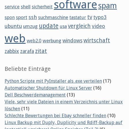
software
spam
service
shell
sicherheit
tv
ssh
sport
suchmaschine
typo3
spon
tastatur
update
vergleich
ubuntu
video
umzug
usa
web
wirtschaft
werbung
windows
web2.0
zitat
zabbix
zarafa
Beliebte Einträge
Python Scripte mit PyInstaller als .exe verteilen
(17)
Automatischer Shutdown für Linux Server
(16)
Dell Beschwerdemanagement
(13)
Viele, sehr viele Dateien in einem Verzeichnis unter Linux
löschen
(11)
Schlechte Bewertungen bei Ebay schneller finden
(10)
Linux Backup mit Duply, Duplicity und Rdiff-Backup auf