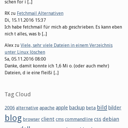
schen for i [...]
RK
zu
Fetchmail Alternativen
Di, 15.11.2016 15:37
Ich habe fetchmail für mich ab geschrieben. Es kann eben
nich t alles, was b [...]
Alex
zu
Viele, sehr viele Dateien in einem Verzeichnis
unter Linux löschen
Sa, 05.11.2016 08:00
Danke, damit konnte ich 1,6 Mi o. (oder auch mehr)
Dateien, d ie eine fleißi [...]
Tag Cloud
bild
apache
apple
backup
beta
bilder
2006
alternative
blog
client
css
debian
browser
cms
commandline