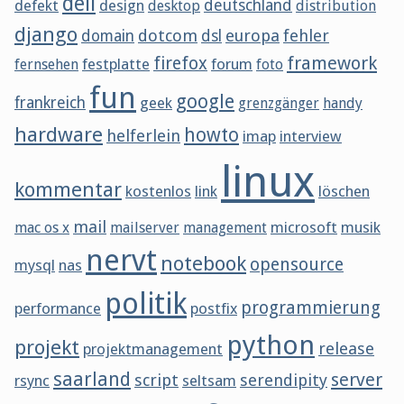
dell
defekt
design
deutschland
desktop
distribution
django
dotcom
europa
fehler
domain
dsl
framework
firefox
festplatte
forum
fernsehen
foto
fun
google
frankreich
geek
grenzgänger
handy
hardware
howto
helferlein
imap
interview
linux
kommentar
kostenlos
link
löschen
mail
microsoft
musik
mac os x
mailserver
management
nervt
notebook
opensource
mysql
nas
politik
programmierung
performance
postfix
python
projekt
release
projektmanagement
saarland
server
script
serendipity
rsync
seltsam