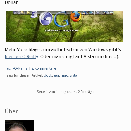
Dollar.
Mehr Vorschläge zum aufhübschen von Windows gibt's
hier bei O'Reilly
. Oder man steigt auf Vista um (hust...).
Kategorien:
Tech-O-Rama
|
2 Kommentare
Tags für diesen Artikel:
dock
,
gui
,
mac
,
vista
Pagination
Seite 1 von 1, insgesamt 2 Einträge
Seitenleiste
Über