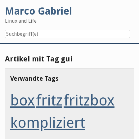
Skip
Marco Gabriel
to
content
Linux and Life
Artikel mit Tag gui
Verwandte Tags
box
fritz
fritzbox
kompliziert