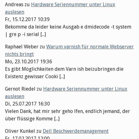
Andreas
zu
Hardware Seriennummer unter Linux
auslesen
Fr, 15.12.2017 10:39
Bekomme da leider keine Ausgab e dmidecode -t system
| gre p -i serial [...]
Raphael Weber
zu
Warum varnish für normale Webserver
nichts bringt
Mo, 23.10.2017 19:36
Es gibt Möglichkeiten dem Varn ish beizubringen die
Existenz gewisser Cooki [...]
Gernot Riedel
zu
Hardware Seriennummer unter Linux
auslesen
Di, 25.07.2017 16:30
Vielen Dank, hat mir sehr geho lfen, endlich jemand, der
über flüssige Komme [...]
Oliver Kunkel
zu
Dell Beschwerdemanagement
Fr, 17.02.2017 12:00