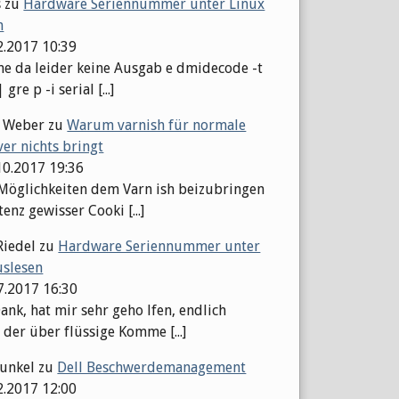
s
zu
Hardware Seriennummer unter Linux
n
2.2017 10:39
 da leider keine Ausgab e dmidecode -t
gre p -i serial [...]
l Weber
zu
Warum varnish für normale
er nichts bringt
10.2017 19:36
 Möglichkeiten dem Varn ish beizubringen
tenz gewisser Cooki [...]
Riedel
zu
Hardware Seriennummer unter
uslesen
07.2017 16:30
ank, hat mir sehr geho lfen, endlich
 der über flüssige Komme [...]
Kunkel
zu
Dell Beschwerdemanagement
2.2017 12:00