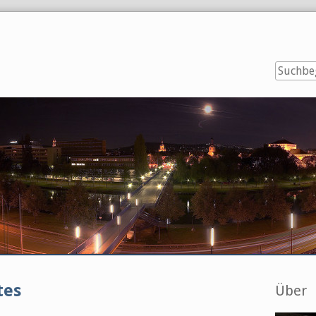
Seitenl
tes
Über