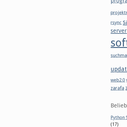
progr
projek
s
rsync
server
sof
suchma
updat
web2.0
zarafa
Belieb
Python S
(17)