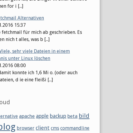
en for i [...]
etchmail Alternativen
11.2016 15:37
e fetchmail für mich ab geschrieben. Es
n nich t alles, was b [...]
Viele, sehr viele Dateien in einem
hnis unter Linux löschen
11.2016 08:00
damit konnte ich 1,6 Mi o. (oder auch
eien, d ie eine fleißi [...]
loud
bild
apache
apple
backup
beta
ternative
blog
client
browser
cms
commandline