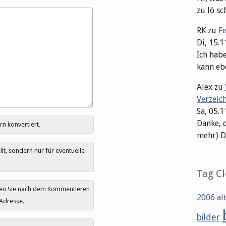
zu lö sch
RK
zu
F
Di, 15.
Ich hab
kann ebe
Alex
zu
Verzeic
Sa, 05.
Danke, 
rn konvertiert.
mehr) Dat
t, sondern nur für eventuelle
Tag C
ten Sie nach dem Kommentieren
2006
al
 Adresse.
bilder