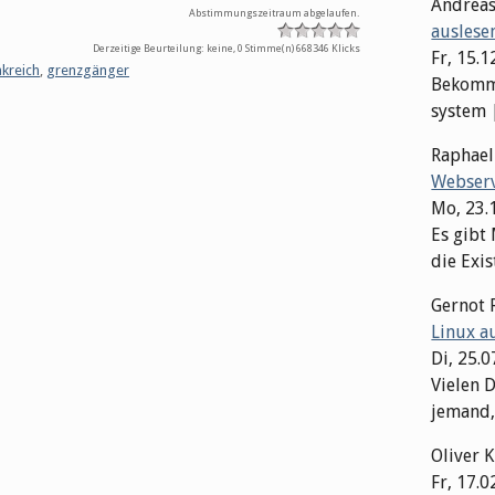
Andrea
Abstimmungszeitraum abgelaufen.
auslese
Derzeitige Beurteilung: keine, 0 Stimme(n)
668346 Klicks
Fr, 15.1
nkreich
,
grenzgänger
Bekomme
system | 
Raphae
Webserv
Mo, 23.
Es gibt
die Exis
Gernot 
Linux a
Di, 25.
Vielen D
jemand,
Oliver 
Fr, 17.0