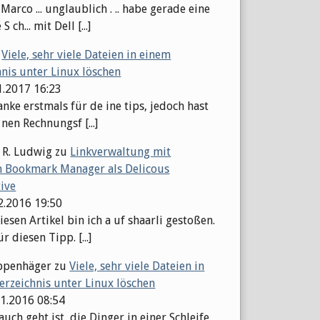
arco ... unglaublich . .. habe gerade eine
S ch... mit Dell [...]
u
Viele, sehr viele Dateien in einem
hnis unter Linux löschen
1.2017 16:23
nke erstmals für de ine tips, jedoch hast
 nen Rechnungsf [...]
 R. Ludwig
zu
Linkverwaltung mit
 Bookmark Manager als Delicous
tive
12.2016 19:50
esen Artikel bin ich a uf shaarli gestoßen.
r diesen Tipp. [...]
ppenhäger
zu
Viele, sehr viele Dateien in
erzeichnis unter Linux löschen
11.2016 08:54
auch geht ist, die Dinger in einer Schleife