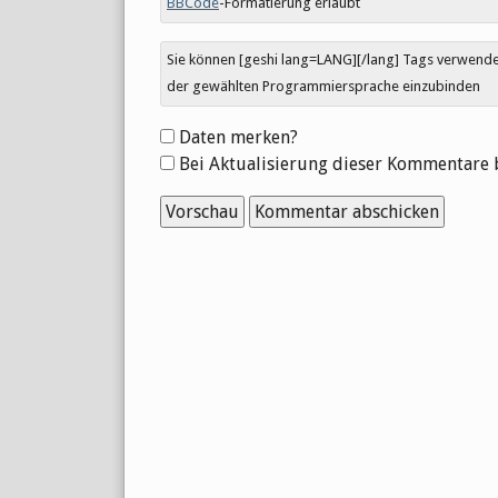
BBCode
-Formatierung erlaubt
Sie können [geshi lang=LANG][/lang] Tags verwen
der gewählten Programmiersprache einzubinden
Formular-
Daten merken?
Optionen
Bei Aktualisierung dieser Kommentare 