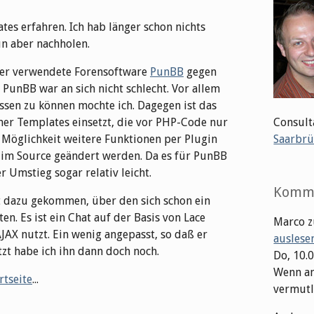
es erfahren. Ich hab länger schon nichts
n aber nachholen.
sher verwendete Forensoftware
PunBB
gegen
PunBB war an sich nicht schlecht. Vor allem
ssen zu können mochte ich. Dagegen ist das
mer Templates einsetzt, die vor PHP-Code nur
Consult
e Möglichkeit weitere Funktionen per Plugin
Saarbrü
t im Source geändert werden. Da es für PunBB
 Umstieg sogar relativ leicht.
Komm
at dazu gekommen, über den sich schon ein
n. Es ist ein Chat auf der Basis von Lace
Marco
z
AJAX nutzt. Ein wenig angepasst, so daß er
auslese
t habe ich ihn dann doch noch.
Do, 10.
Wenn an
rtseite
...
vermutli