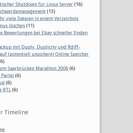
ischer Shutdown für Linux Server
(16)
eschwerdemanagement
(13)
ehr viele Dateien in einem Verzeichnis
inux löschen
(11)
te Bewertungen bei Ebay schneller finden
ackup mit Duply, Duplicity und Rdiff-
auf (potentiell unsichere) Online Speicher
(6)
vom Saarbrücken Marathon 2006
(6)
 Partei
(6)
ud
(6)
e RTL
(6)
er Timeline
me