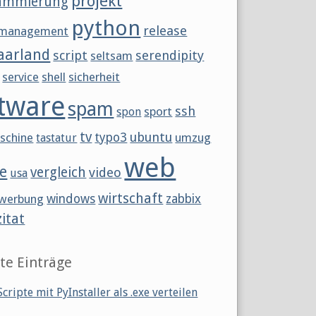
projekt
ammierung
python
release
tmanagement
aarland
script
serendipity
seltsam
service
shell
sicherheit
tware
spam
ssh
sport
spon
tv
ubuntu
schine
typo3
umzug
tastatur
web
e
vergleich
video
usa
wirtschaft
werbung
windows
zabbix
zitat
te Einträge
cripte mit PyInstaller als .exe verteilen