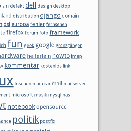
dell
bian
defekt
design
desktop
django
hland
domain
distribution
m
europa
fehler
dsl
fernsehen
framework
firefox
tte
forum
foto
fun
google
ich
geek
grenzgänger
hardware
howto
helferlein
imap
kommentar
ew
kostenlos
link
nux
mail
löschen
mac os x
mailserver
microsoft
musik
mysql
nas
ment
vt
notebook
opensource
politik
mance
postfix