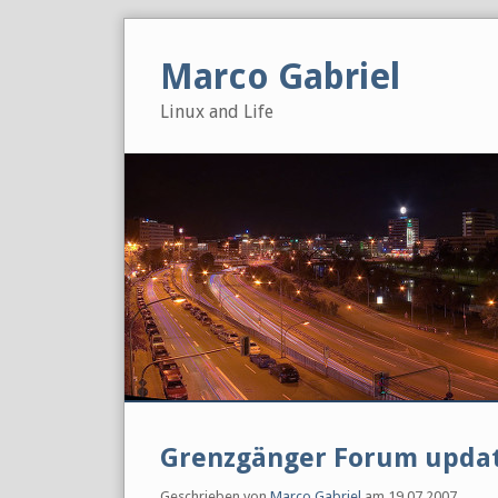
Skip
to
Marco Gabriel
content
Linux and Life
Grenzgänger Forum upda
Geschrieben von
Marco Gabriel
am
19.07.2007