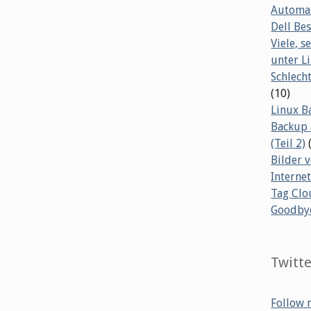
Automat
Dell B
Viele, s
unter L
Schlech
(10)
Linux B
Backup 
(Teil 2)
Bilder 
Internet
Tag Clo
Goodby
Twitt
Follow 