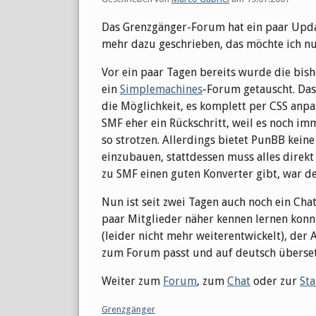
Das Grenzgänger-Forum hat ein paar Updat
mehr dazu geschrieben, das möchte ich nu
Vor ein paar Tagen bereits wurde die bi
ein
Simplemachines
-Forum getauscht. Das 
die Möglichkeit, es komplett per CSS anpa
SMF eher ein Rückschritt, weil es noch im
so strotzen. Allerdings bietet PunBB kein
einzubauen, stattdessen muss alles direk
zu SMF einen guten Konverter gibt, war der
Nun ist seit zwei Tagen auch noch ein Ch
paar Mitglieder näher kennen lernen konnte
(leider nicht mehr weiterentwickelt), der 
zum Forum passt und auf deutsch übersetz
Weiter zum
Forum
, zum
Chat
oder zur
Sta
Kategorien:
Grenzgänger