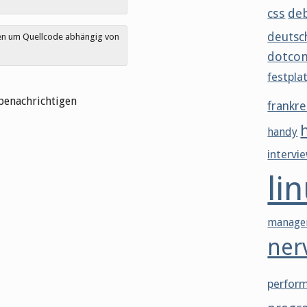
css
de
deutsc
den um Quellcode abhängig von
dotco
festpla
benachrichtigen
frankre
handy
intervi
li
manage
ner
perfor