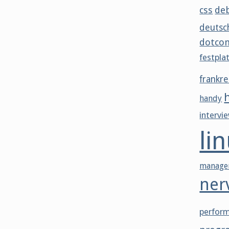
css
de
deutsc
dotco
festpla
frankre
handy
intervi
li
manage
ner
perfor