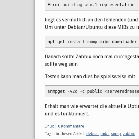
Error building asn.1 representation
liegt es vermutlich an den fehlenden (und 
Um unter Debian/Ubuntu diese MIBs zu ins
apt-get install snmp-mibs-downloader
Danach sollte Zabbix noch mal durchges
sollte weg sein.
Testen kann man dies beispielsweise mit
snmpget -v2c -c public <serveradress
Erhält man wie erwartet die aktuelle Upt
und es funktioniert.
Kategorien:
Linux
|
0 Kommentare
Tags für diesen Artikel:
debian
,
mibs
,
snmp
,
zabbix