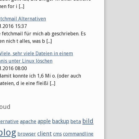
en for i [...]
etchmail Alternativen
11.2016 15:37
e fetchmail für mich ab geschrieben. Es
n nich t alles, was b [...]
Viele, sehr viele Dateien in einem
hnis unter Linux löschen
11.2016 08:00
damit konnte ich 1,6 Mi o. (oder auch
eien, d ie eine fleißi [...]
loud
bild
apache
apple
backup
beta
ternative
blog
client
browser
cms
commandline