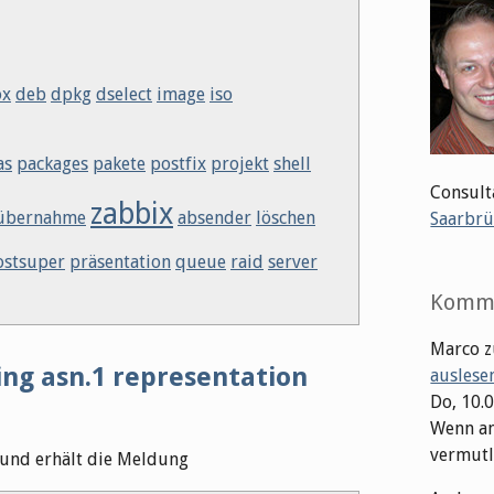
ox
deb
dpkg
dselect
image
iso
as
packages
pakete
postfix
projekt
shell
Consult
zabbix
übernahme
absender
löschen
Saarbrü
ostsuper
präsentation
queue
raid
server
Komm
Marco
z
ing asn.1 representation
auslese
Do, 10.
Wenn an
vermutli
und erhält die Meldung