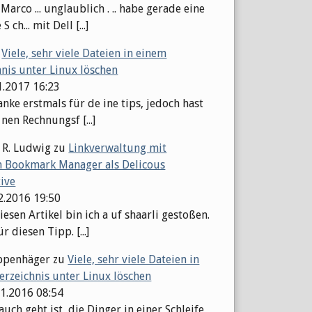
arco ... unglaublich . .. habe gerade eine
S ch... mit Dell [...]
u
Viele, sehr viele Dateien in einem
hnis unter Linux löschen
1.2017 16:23
nke erstmals für de ine tips, jedoch hast
 nen Rechnungsf [...]
 R. Ludwig
zu
Linkverwaltung mit
 Bookmark Manager als Delicous
tive
12.2016 19:50
esen Artikel bin ich a uf shaarli gestoßen.
r diesen Tipp. [...]
ppenhäger
zu
Viele, sehr viele Dateien in
erzeichnis unter Linux löschen
11.2016 08:54
auch geht ist, die Dinger in einer Schleife