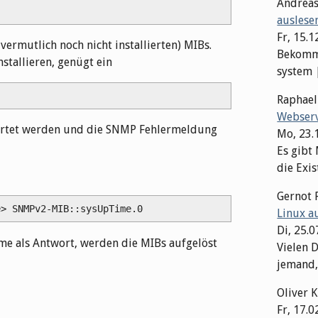
Andrea
auslese
Fr, 15.1
vermutlich noch nicht installierten) MIBs.
Bekomme
tallieren, genügt ein
system | 
Raphae
Webserv
tartet werden und die SNMP Fehlermeldung
Mo, 23.
Es gibt
die Exis
Gernot 
e> 
SNMPv2-MIB::sysUpTime.0
Linux a
Di, 25.
ime als Antwort, werden die MIBs aufgelöst
Vielen D
jemand,
Oliver 
Fr, 17.0