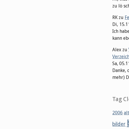
zu lö sch
RK
zu
F
Di, 15.
Ich hab
kann ebe
Alex
zu
Verzeic
Sa, 05.
Danke, 
mehr) Dat
Tag C
2006
al
bilder