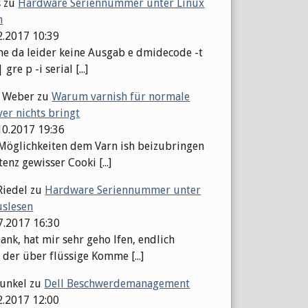
s
zu
Hardware Seriennummer unter Linux
n
2.2017 10:39
 da leider keine Ausgab e dmidecode -t
gre p -i serial [...]
l Weber
zu
Warum varnish für normale
er nichts bringt
10.2017 19:36
 Möglichkeiten dem Varn ish beizubringen
tenz gewisser Cooki [...]
Riedel
zu
Hardware Seriennummer unter
uslesen
07.2017 16:30
ank, hat mir sehr geho lfen, endlich
 der über flüssige Komme [...]
Kunkel
zu
Dell Beschwerdemanagement
2.2017 12:00