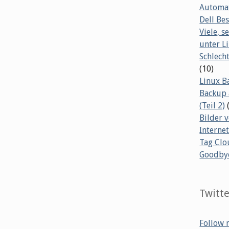
Automat
Dell B
Viele, s
unter L
Schlech
(10)
Linux B
Backup 
(Teil 2)
Bilder 
Internet
Tag Clo
Goodby
Twitt
Follow 