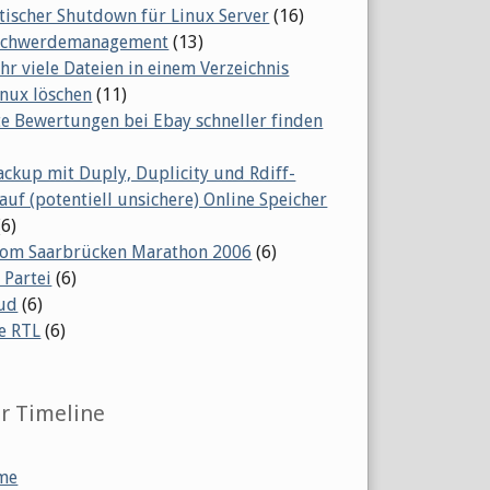
ischer Shutdown für Linux Server
(16)
eschwerdemanagement
(13)
ehr viele Dateien in einem Verzeichnis
inux löschen
(11)
te Bewertungen bei Ebay schneller finden
ackup mit Duply, Duplicity und Rdiff-
auf (potentiell unsichere) Online Speicher
(6)
vom Saarbrücken Marathon 2006
(6)
 Partei
(6)
ud
(6)
e RTL
(6)
er Timeline
me