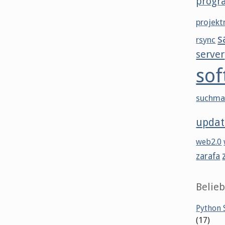
progr
projek
s
rsync
server
sof
suchma
updat
web2.0
zarafa
Belieb
Python S
(17)