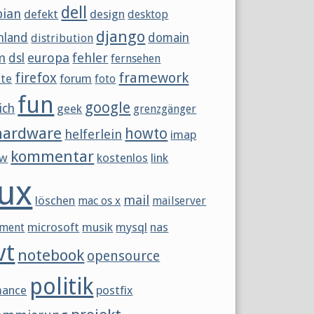
dell
bian
defekt
design
desktop
django
hland
domain
distribution
m
europa
fehler
dsl
fernsehen
framework
firefox
tte
forum
foto
fun
google
ich
geek
grenzgänger
hardware
howto
helferlein
imap
kommentar
ew
kostenlos
link
nux
mail
löschen
mac os x
mailserver
microsoft
musik
mysql
nas
ment
vt
notebook
opensource
politik
mance
postfix