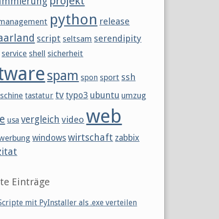
projekt
ammierung
python
release
tmanagement
aarland
script
serendipity
seltsam
service
shell
sicherheit
tware
spam
ssh
sport
spon
tv
ubuntu
schine
typo3
umzug
tastatur
web
e
vergleich
video
usa
wirtschaft
werbung
windows
zabbix
zitat
te Einträge
cripte mit PyInstaller als .exe verteilen