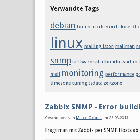
Verwandte Tags
debian
brennen
cdrecord
clone
db
linux
mailinglisten
mailman
n
snmp
software
ssh
ubundu
wodim
monitoring
mail
performance
p
timezone
tuning
tzdata
zeitzone
Zabbix SNMP - Error build
Geschrieben von
Marco Gabriel
am
28.08.2013
Fragt man mit Zabbix per SNMP Hosts ab 