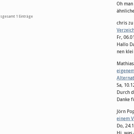
Oh man M
ähnliche 
insgesamt 1 Einträge
chris
z
Verzeic
Fr, 06.0
Hallo Da
nen klei
Mathias
eigenem
Alterna
Sa, 10.
Durch di
Danke fü
Jörn Po
einem V
Do, 24.
Hi, was 