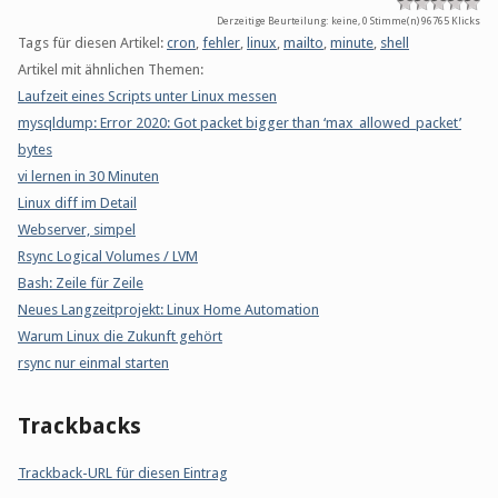
Derzeitige Beurteilung: keine, 0 Stimme(n)
96765 Klicks
Tags für diesen Artikel:
cron
,
fehler
,
linux
,
mailto
,
minute
,
shell
Artikel mit ähnlichen Themen:
Laufzeit eines Scripts unter Linux messen
mysqldump: Error 2020: Got packet bigger than ‘max_allowed_packet’
bytes
vi lernen in 30 Minuten
Linux diff im Detail
Webserver, simpel
Rsync Logical Volumes / LVM
Bash: Zeile für Zeile
Neues Langzeitprojekt: Linux Home Automation
Warum Linux die Zukunft gehört
rsync nur einmal starten
Trackbacks
Trackback-URL für diesen Eintrag