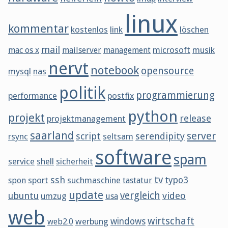
linux
kommentar
kostenlos
link
löschen
mail
microsoft
musik
mac os x
mailserver
management
nervt
notebook
opensource
mysql
nas
politik
programmierung
performance
postfix
python
projekt
release
projektmanagement
saarland
server
script
serendipity
rsync
seltsam
software
spam
service
shell
sicherheit
tv
ssh
sport
suchmaschine
typo3
spon
tastatur
update
vergleich
ubuntu
video
umzug
usa
web
wirtschaft
werbung
windows
web2.0