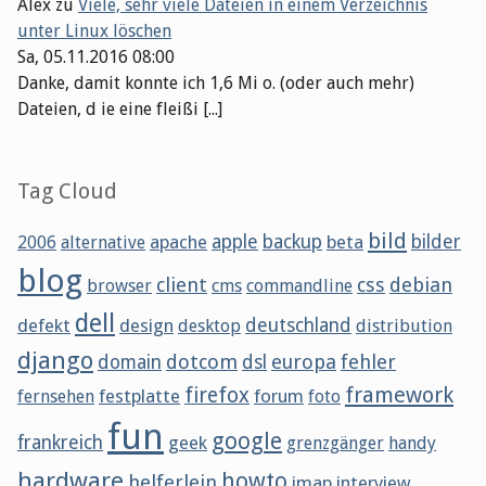
Alex
zu
Viele, sehr viele Dateien in einem Verzeichnis
unter Linux löschen
Sa, 05.11.2016 08:00
Danke, damit konnte ich 1,6 Mi o. (oder auch mehr)
Dateien, d ie eine fleißi [...]
Tag Cloud
bild
apache
apple
backup
beta
bilder
2006
alternative
blog
client
css
debian
browser
cms
commandline
dell
defekt
design
deutschland
desktop
distribution
django
dotcom
europa
fehler
domain
dsl
framework
firefox
festplatte
forum
fernsehen
foto
fun
google
frankreich
geek
grenzgänger
handy
hardware
howto
helferlein
imap
interview