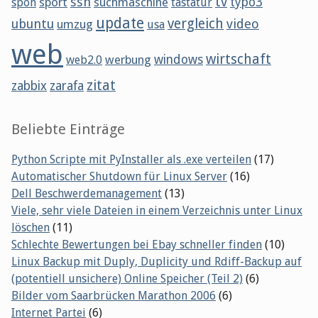
tv
ssh
sport
suchmaschine
typo3
spon
tastatur
update
vergleich
ubuntu
video
umzug
usa
web
wirtschaft
werbung
windows
web2.0
zitat
zabbix
zarafa
Beliebte Einträge
Python Scripte mit PyInstaller als .exe verteilen
(17)
Automatischer Shutdown für Linux Server
(16)
Dell Beschwerdemanagement
(13)
Viele, sehr viele Dateien in einem Verzeichnis unter Linux
löschen
(11)
Schlechte Bewertungen bei Ebay schneller finden
(10)
Linux Backup mit Duply, Duplicity und Rdiff-Backup auf
(potentiell unsichere) Online Speicher (Teil 2)
(6)
Bilder vom Saarbrücken Marathon 2006
(6)
Internet Partei
(6)