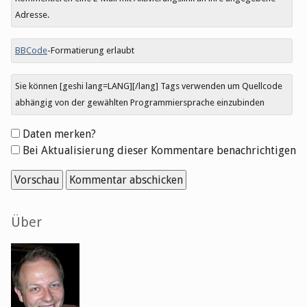
Adresse.
BBCode
-Formatierung erlaubt
Sie können [geshi lang=LANG][/lang] Tags verwenden um Quellcode
abhängig von der gewählten Programmiersprache einzubinden
Formular-
Daten merken?
Optionen
Bei Aktualisierung dieser Kommentare benachrichtigen
Seitenleiste
Über