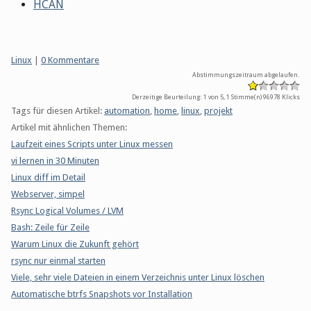
HCAN
Kategorien:
Linux
|
0 Kommentare
Abstimmungszeitraum abgelaufen.
Derzeitige Beurteilung: 1 von 5, 1 Stimme(n)
96978 Klicks
Tags für diesen Artikel:
automation
,
home
,
linux
,
projekt
Artikel mit ähnlichen Themen:
Laufzeit eines Scripts unter Linux messen
vi lernen in 30 Minuten
Linux diff im Detail
Webserver, simpel
Rsync Logical Volumes / LVM
Bash: Zeile für Zeile
Warum Linux die Zukunft gehört
rsync nur einmal starten
Viele, sehr viele Dateien in einem Verzeichnis unter Linux löschen
Automatische btrfs Snapshots vor Installation