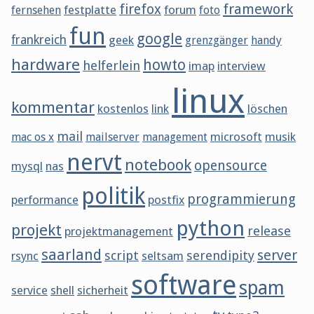
framework
firefox
festplatte
forum
fernsehen
foto
fun
google
frankreich
geek
grenzgänger
handy
hardware
howto
helferlein
imap
interview
linux
kommentar
kostenlos
link
löschen
mail
microsoft
musik
mac os x
mailserver
management
nervt
notebook
opensource
mysql
nas
politik
programmierung
performance
postfix
python
projekt
release
projektmanagement
saarland
server
script
serendipity
rsync
seltsam
software
spam
service
shell
sicherheit