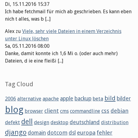
Di, 15.11.2016 15:37
Ich habe fetchmail für mich ab geschrieben. Es kann eben
nich t alles, was b [...]
Alex
zu
Viele, sehr viele Dateien in einem Verzeichnis
unter Linux löschen
Sa, 05.11.2016 08:00
Danke, damit konnte ich 1,6 Mi o. (oder auch mehr)
Dateien, d ie eine fleißi [...]
Tag Cloud
bild
apache
apple
backup
beta
bilder
2006
alternative
blog
client
css
debian
browser
cms
commandline
dell
defekt
design
deutschland
desktop
distribution
django
dotcom
europa
fehler
domain
dsl